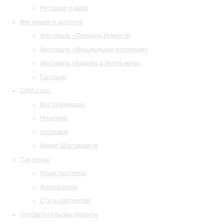
Ресторан и кафе
Фестивали и гастроли
Фестиваль «Площадь Искусств»
Фестиваль «Музыкальная коллекция»
Фестиваль «Барокко в белую ночь»
Гастроли
СМИ о нас
Все публикации
Рецензии
Интервью
Время Шостаковича
Партнеры
Наши партнеры
Фотогалерея
Стать партнером
Просветительские проекты