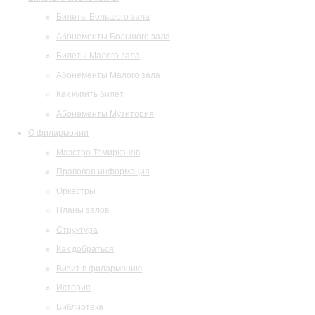
Билеты Большого зала
Абонементы Большого зала
Билеты Малого зала
Абонементы Малого зала
Как купить билет
Абонементы Музитория
О филармонии
Маэстро Темирканов
Правовая информация
Оркестры
Планы залов
Структура
Как добраться
Визит в филармонию
История
Библиотека