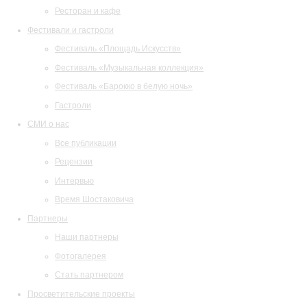
Ресторан и кафе
Фестивали и гастроли
Фестиваль «Площадь Искусств»
Фестиваль «Музыкальная коллекция»
Фестиваль «Барокко в белую ночь»
Гастроли
СМИ о нас
Все публикации
Рецензии
Интервью
Время Шостаковича
Партнеры
Наши партнеры
Фотогалерея
Стать партнером
Просветительские проекты