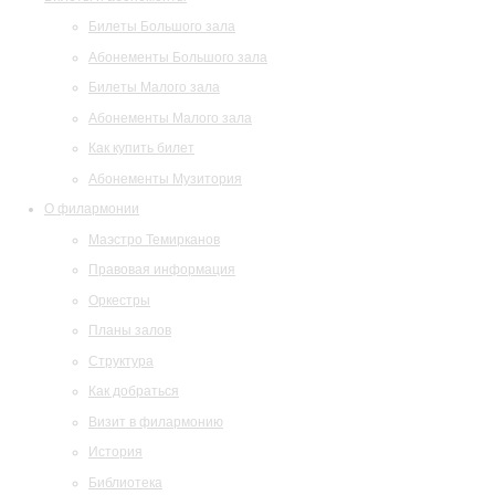
Билеты Большого зала
Абонементы Большого зала
Билеты Малого зала
Абонементы Малого зала
Как купить билет
Абонементы Музитория
О филармонии
Маэстро Темирканов
Правовая информация
Оркестры
Планы залов
Структура
Как добраться
Визит в филармонию
История
Библиотека