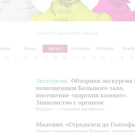
сегодня 07 августа 2026, пятница
Июнь
Июль
Август
Сентябрь
Октябрь
Нояб
10
11
12
13
14
15
16
17
18
19
20
21
22
23
Экскурсия.
Обзорная экскурсия 
помещениям Большого зала,
посещение «царских комнат».
Знакомство с органом
Ведущие — сотрудники филармонии
Малевич. «Страдалец до Голгоф
Похвала священномученику Вениамину, митрополиту