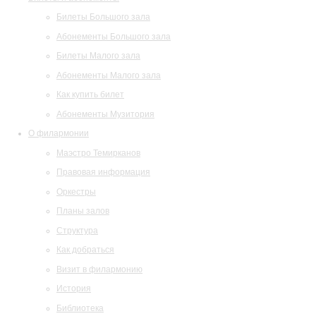
Билеты Большого зала
Абонементы Большого зала
Билеты Малого зала
Абонементы Малого зала
Как купить билет
Абонементы Музитория
О филармонии
Маэстро Темирканов
Правовая информация
Оркестры
Планы залов
Структура
Как добраться
Визит в филармонию
История
Библиотека