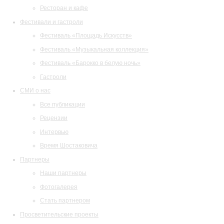
Ресторан и кафе
Фестивали и гастроли
Фестиваль «Площадь Искусств»
Фестиваль «Музыкальная коллекция»
Фестиваль «Барокко в белую ночь»
Гастроли
СМИ о нас
Все публикации
Рецензии
Интервью
Время Шостаковича
Партнеры
Наши партнеры
Фотогалерея
Стать партнером
Просветительские проекты