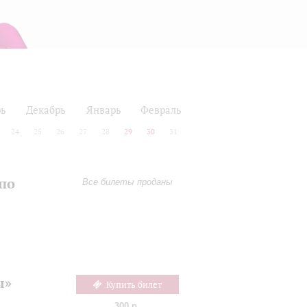
рь
Декабрь
Январь
Февраль
24
25
26
27
28
29
30
31
по
Все билеты проданы
ы»
Купить билет
300 р.