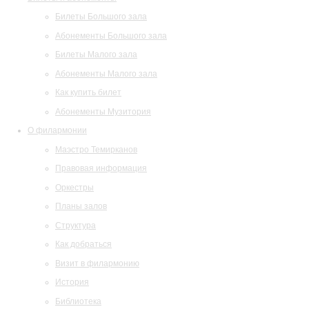
Билеты Большого зала
Абонементы Большого зала
Билеты Малого зала
Абонементы Малого зала
Как купить билет
Абонементы Музитория
О филармонии
Маэстро Темирканов
Правовая информация
Оркестры
Планы залов
Структура
Как добраться
Визит в филармонию
История
Библиотека