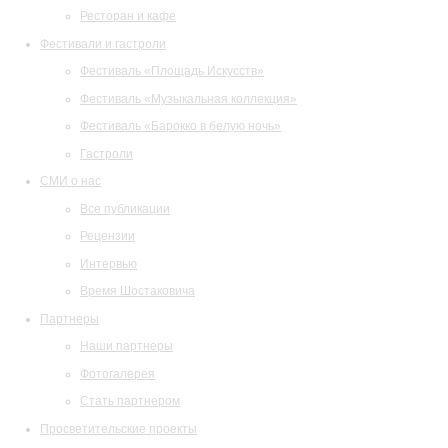
Ресторан и кафе
Фестивали и гастроли
Фестиваль «Площадь Искусств»
Фестиваль «Музыкальная коллекция»
Фестиваль «Барокко в белую ночь»
Гастроли
СМИ о нас
Все публикации
Рецензии
Интервью
Время Шостаковича
Партнеры
Наши партнеры
Фотогалерея
Стать партнером
Просветительские проекты