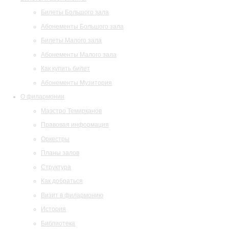
Билеты Большого зала
Абонементы Большого зала
Билеты Малого зала
Абонементы Малого зала
Как купить билет
Абонементы Музитория
О филармонии
Маэстро Темирканов
Правовая информация
Оркестры
Планы залов
Структура
Как добраться
Визит в филармонию
История
Библиотека