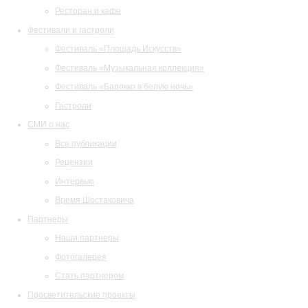
Ресторан и кафе
Фестивали и гастроли
Фестиваль «Площадь Искусств»
Фестиваль «Музыкальная коллекция»
Фестиваль «Барокко в белую ночь»
Гастроли
СМИ о нас
Все публикации
Рецензии
Интервью
Время Шостаковича
Партнеры
Наши партнеры
Фотогалерея
Стать партнером
Просветительские проекты