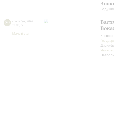
Знак
Ведущие
Васи
20
сентября
,
2026
19:00
,
Вс
Вока
Малый зал
Концерт 
Государ
Дирижёр
Чайков
Неаполи