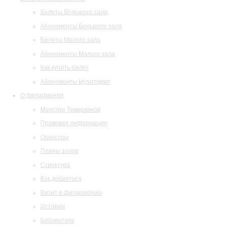
Билеты Большого зала
Абонементы Большого зала
Билеты Малого зала
Абонементы Малого зала
Как купить билет
Абонементы Музитория
О филармонии
Маэстро Темирканов
Правовая информация
Оркестры
Планы залов
Структура
Как добраться
Визит в филармонию
История
Библиотека