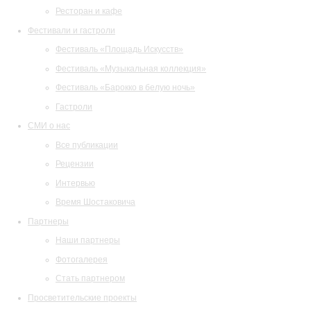
Ресторан и кафе
Фестивали и гастроли
Фестиваль «Площадь Искусств»
Фестиваль «Музыкальная коллекция»
Фестиваль «Барокко в белую ночь»
Гастроли
СМИ о нас
Все публикации
Рецензии
Интервью
Время Шостаковича
Партнеры
Наши партнеры
Фотогалерея
Стать партнером
Просветительские проекты