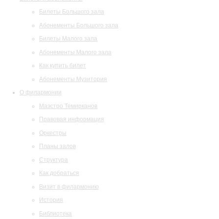
Билеты Большого зала
Абонементы Большого зала
Билеты Малого зала
Абонементы Малого зала
Как купить билет
Абонементы Музитория
О филармонии
Маэстро Темирканов
Правовая информация
Оркестры
Планы залов
Структура
Как добраться
Визит в филармонию
История
Библиотека