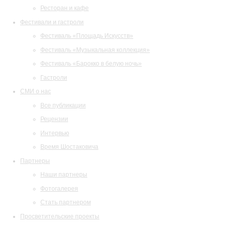
Ресторан и кафе
Фестивали и гастроли
Фестиваль «Площадь Искусств»
Фестиваль «Музыкальная коллекция»
Фестиваль «Барокко в белую ночь»
Гастроли
СМИ о нас
Все публикации
Рецензии
Интервью
Время Шостаковича
Партнеры
Наши партнеры
Фотогалерея
Стать партнером
Просветительские проекты