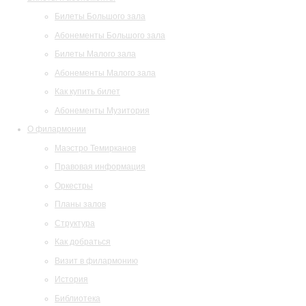
Билеты Большого зала
Абонементы Большого зала
Билеты Малого зала
Абонементы Малого зала
Как купить билет
Абонементы Музитория
О филармонии
Маэстро Темирканов
Правовая информация
Оркестры
Планы залов
Структура
Как добраться
Визит в филармонию
История
Библиотека