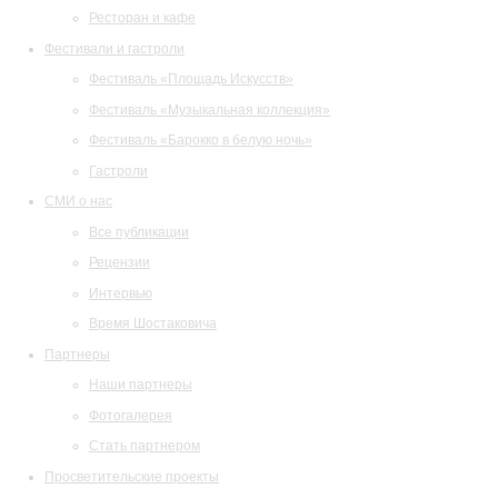
Ресторан и кафе
Фестивали и гастроли
Фестиваль «Площадь Искусств»
Фестиваль «Музыкальная коллекция»
Фестиваль «Барокко в белую ночь»
Гастроли
СМИ о нас
Все публикации
Рецензии
Интервью
Время Шостаковича
Партнеры
Наши партнеры
Фотогалерея
Стать партнером
Просветительские проекты