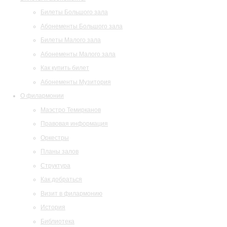
Билеты Большого зала
Абонементы Большого зала
Билеты Малого зала
Абонементы Малого зала
Как купить билет
Абонементы Музитория
О филармонии
Маэстро Темирканов
Правовая информация
Оркестры
Планы залов
Структура
Как добраться
Визит в филармонию
История
Библиотека