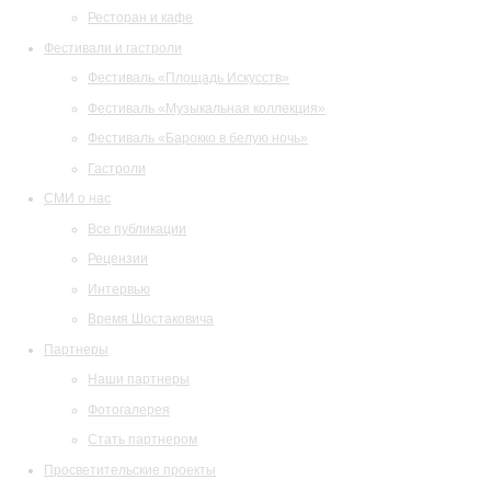
Ресторан и кафе
Фестивали и гастроли
Фестиваль «Площадь Искусств»
Фестиваль «Музыкальная коллекция»
Фестиваль «Барокко в белую ночь»
Гастроли
СМИ о нас
Все публикации
Рецензии
Интервью
Время Шостаковича
Партнеры
Наши партнеры
Фотогалерея
Стать партнером
Просветительские проекты