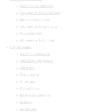
Билеты Большого зала
Абонементы Большого зала
Билеты Малого зала
Абонементы Малого зала
Как купить билет
Абонементы Музитория
О филармонии
Маэстро Темирканов
Правовая информация
Оркестры
Планы залов
Структура
Как добраться
Визит в филармонию
История
Библиотека