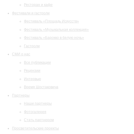
Ресторан и кафе
Фестивали и гастроли
Фестиваль «Площадь Искусств»
Фестиваль «Музыкальная коллекция»
Фестиваль «Барокко в белую ночь»
Гастроли
СМИ о нас
Все публикации
Рецензии
Интервью
Время Шостаковича
Партнеры
Наши партнеры
Фотогалерея
Стать партнером
Просветительские проекты