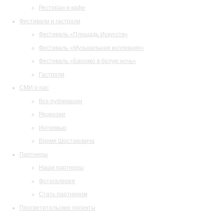
Ресторан и кафе
Фестивали и гастроли
Фестиваль «Площадь Искусств»
Фестиваль «Музыкальная коллекция»
Фестиваль «Барокко в белую ночь»
Гастроли
СМИ о нас
Все публикации
Рецензии
Интервью
Время Шостаковича
Партнеры
Наши партнеры
Фотогалерея
Стать партнером
Просветительские проекты