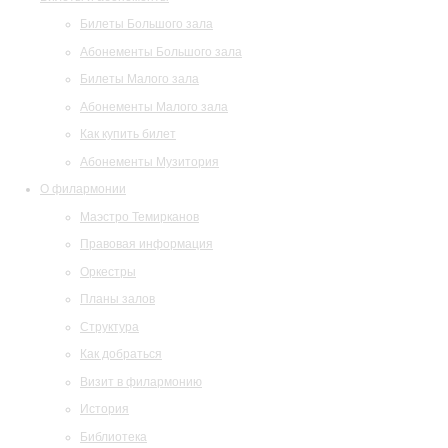
Билеты Большого зала
Абонементы Большого зала
Билеты Малого зала
Абонементы Малого зала
Как купить билет
Абонементы Музитория
О филармонии
Маэстро Темирканов
Правовая информация
Оркестры
Планы залов
Структура
Как добраться
Визит в филармонию
История
Библиотека