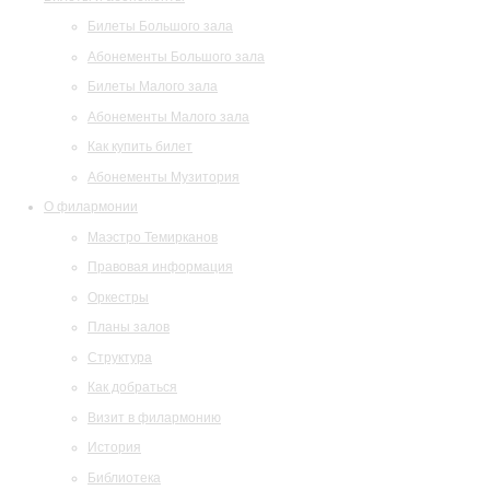
Билеты Большого зала
Абонементы Большого зала
Билеты Малого зала
Абонементы Малого зала
Как купить билет
Абонементы Музитория
О филармонии
Маэстро Темирканов
Правовая информация
Оркестры
Планы залов
Структура
Как добраться
Визит в филармонию
История
Библиотека