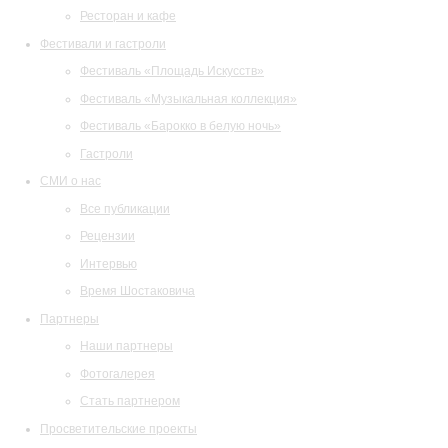
Ресторан и кафе
Фестивали и гастроли
Фестиваль «Площадь Искусств»
Фестиваль «Музыкальная коллекция»
Фестиваль «Барокко в белую ночь»
Гастроли
СМИ о нас
Все публикации
Рецензии
Интервью
Время Шостаковича
Партнеры
Наши партнеры
Фотогалерея
Стать партнером
Просветительские проекты