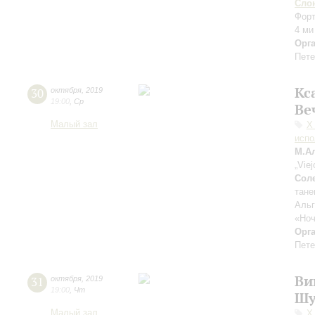
Сло
Форт
4 ми
Орг
Пете
Кс
30
октября
,
2019
19:00
,
Ср
Ве
Малый зал
Х
испо
М.А
„Viej
Сол
тане
Аль
«Ноч
Орг
Пете
Ви
31
октября
,
2019
19:00
,
Чт
Шу
Малый зал
Х