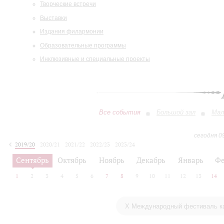
Творческие встречи
Выставки
Издания филармонии
Образовательные программы
Инклюзивные и специальные проекты
Все события
Большой зал
Мал
сегодня 0
2019/20
2020/21
2021/22
2022/23
2023/24
2024/25
2025/26
2026/27
Сентябрь
Октябрь
Ноябрь
Декабрь
Январь
Фе
1
2
3
4
5
6
7
8
9
10
11
12
13
14
Х Международный фестиваль ка