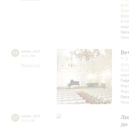
испо
Каме
Вив
и ст
квар
Орг
Пете
Ве
01
ноября
,
2019
19:00
,
Пт
Х
испо
Малый зал
Илья
вио
Гай
Форт
Форт
Орг
Пете
Лю
02
ноября
,
2019
19:00
,
Сб
до