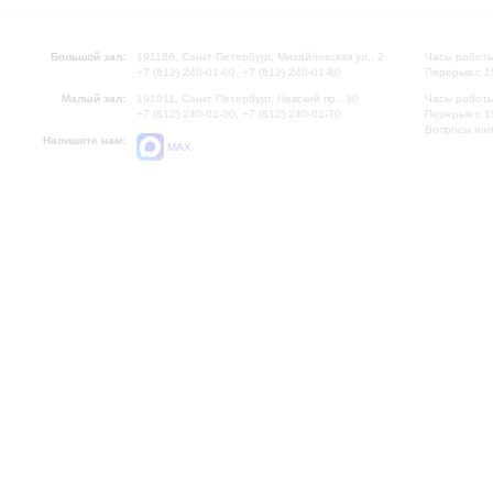
Большой зал:
191186, Санкт-Петербург, Михайловская ул., 2
Часы работы
+7 (812) 240-01-00, +7 (812) 240-01-80
Перерыв с 1
Малый зал:
191011, Санкт-Петербург, Невский пр., 30
Часы работы
+7 (812) 240-01-00, +7 (812) 240-01-70
Перерыв с 1
Вопросы на
Напишите нам:
MAX