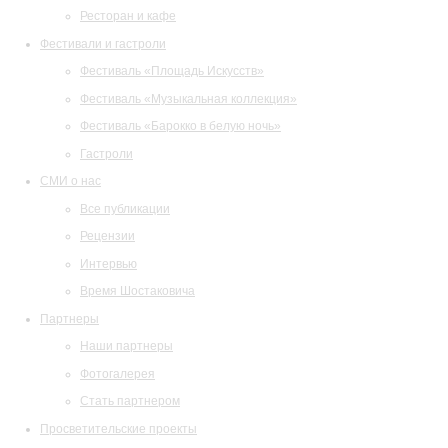
Ресторан и кафе
Фестивали и гастроли
Фестиваль «Площадь Искусств»
Фестиваль «Музыкальная коллекция»
Фестиваль «Барокко в белую ночь»
Гастроли
СМИ о нас
Все публикации
Рецензии
Интервью
Время Шостаковича
Партнеры
Наши партнеры
Фотогалерея
Стать партнером
Просветительские проекты