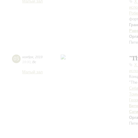
Малый зал
Х
испо
Роб
фор
Гра
Рав
Орг
Пете
"T
03
ноября
,
2019
19:00
,
Вс
Х
испо
Малый зал
Конц
"The
Себа
Томм
Геор
Бет
Сат
Орг
Пете