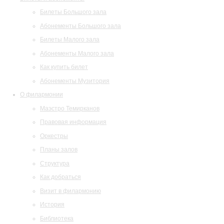
Билеты Большого зала
Абонементы Большого зала
Билеты Малого зала
Абонементы Малого зала
Как купить билет
Абонементы Музитория
О филармонии
Маэстро Темирканов
Правовая информация
Оркестры
Планы залов
Структура
Как добраться
Визит в филармонию
История
Библиотека