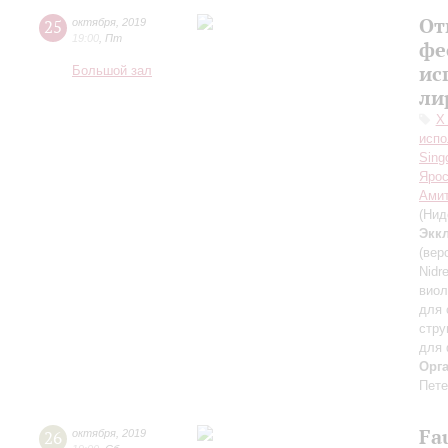
От
25
октября
,
2019
19:00
,
Пт
фе
ис
Большой зал
ли
Х
испо
Sing
Ярос
Ами
(Нид
Экк
(вер
Nidr
виол
для 
стру
для 
Орг
Пете
Fa
26
октября
,
2019