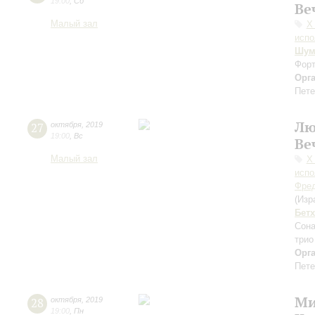
19:00
,
Сб
Ве
Малый зал
Х
испо
Шум
Форт
Орг
Пете
Лю
27
октября
,
2019
19:00
,
Вс
Ве
Малый зал
Х
испо
Фред
(Изр
Бет
Сона
трио
Орг
Пете
Ми
28
октября
,
2019
19:00
,
Пн