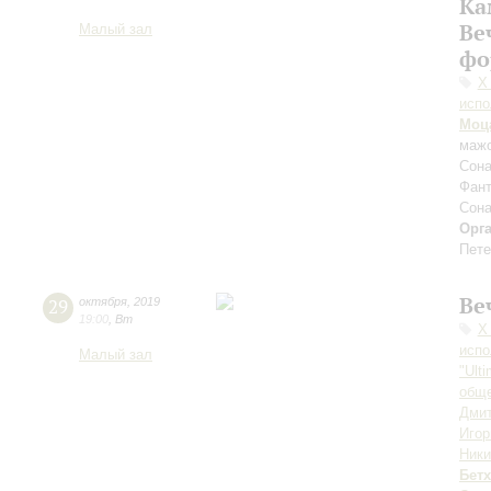
Ка
Ве
Малый зал
фо
Х
испо
Моц
мажо
Сона
Фант
Сона
Орг
Пете
Ве
29
октября
,
2019
19:00
,
Вт
Х
испо
Малый зал
"Ult
обще
Дмит
Игор
Ники
Бет