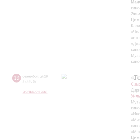
Ман
кино
Эль
Цим
Кари
«Чел
авто
«Дж
кино
Музы
кино
«Г
13
сентября
,
2026
19:00
,
Вс
Симф
Дири
Большой зал
Уил
Музы
кино
«Ино
«Ми
кино
«Мст
Цим