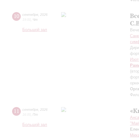
Вс
10
сентября
,
2026
19:00
,
Чт
С.
Большой зал
Вече
Санк
симф
Дири
фор
Изот
Рах
(вто
форт
орке
Орг
Фила
«К
11
сентября
,
2026
16:00
,
Пт
Анса
"Mar
Большой зал
Еле
Миха