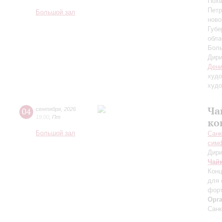
Похв
Петр
Большой зал
ново
Губе
обла
Боль
Дири
Дени
худо
худо
Ча
04
сентября
,
2026
19:00
,
Пт
ко
Большой зал
Санк
симф
Дири
Чай
Конц
для 
форт
Орг
Санк