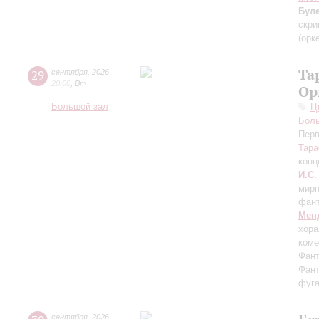
Бул
скри
(орк
Та
29
сентября
,
2026
20:00
,
Вт
Ор
Большой зал
Ц
Бол
Перв
Тара
конц
И.С.
мирн
фант
Мен
хора
коме
Фант
Фант
фуга
сентября
,
2026