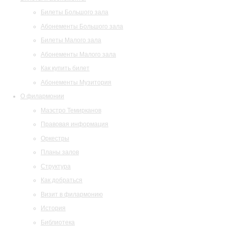
Билеты Большого зала
Абонементы Большого зала
Билеты Малого зала
Абонементы Малого зала
Как купить билет
Абонементы Музитория
О филармонии
Маэстро Темирканов
Правовая информация
Оркестры
Планы залов
Структура
Как добраться
Визит в филармонию
История
Библиотека