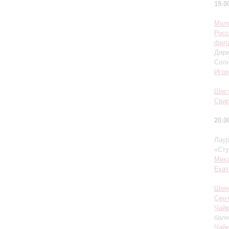
19.0
Мол
Росс
фил
Дир
Сол
Игор
Шос
Сви
20.0
Лаур
«Сту
Мих
Екат
Шоп
Сен-
Чайк
бале
Чайк