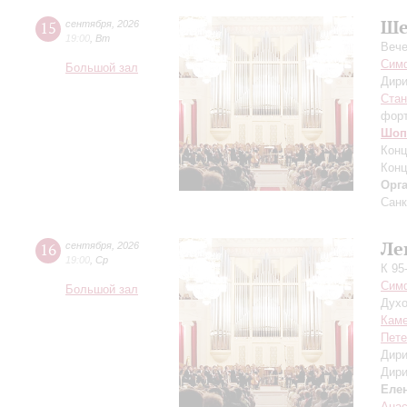
Ше
15
сентября
,
2026
19:00
,
Вт
Вече
Симф
Большой зал
Дири
Ста
фор
Шоп
Конц
Конц
Орг
Санк
Ле
16
сентября
,
2026
19:00
,
Ср
К 95
Симф
Большой зал
Духо
Каме
Пете
Дири
Дири
Еле
Ана