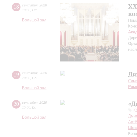
XХ
18
сентября
,
2026
19:00
,
Пт
ко
Большой зал
Номи
Конк
Ака
Дири
Орг
насл
Ди
19
сентября
,
2026
20:00
,
Сб
Симф
Рам
Большой зал
«Д
20
сентября
,
2026
15:00
,
Вс
К
Дмит
Большой зал
Артё
Шос
Конц