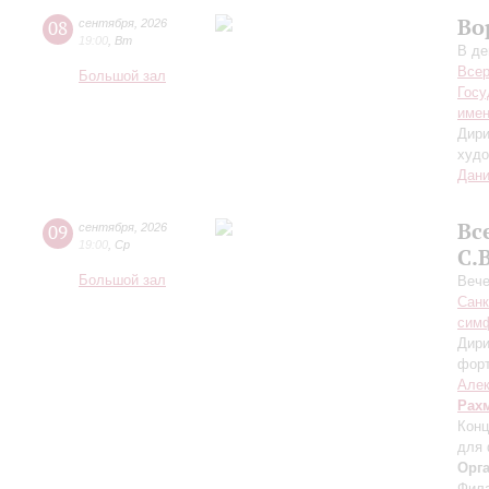
Во
08
сентября
,
2026
19:00
,
Вт
В де
Всер
Большой зал
Госу
имен
Дири
худо
Дани
Вс
09
сентября
,
2026
19:00
,
Ср
С.
Большой зал
Вече
Санк
симф
Дири
фор
Алек
Рах
Конц
для 
Орг
Фила