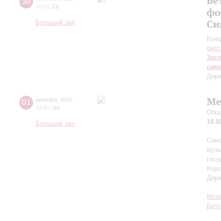
Бе
30
20:00
,
Ср
фо
Си
Большой зал
Конц
бесс
Зас
сим
Дири
Ме
01
октября
,
2026
18:00
,
Чт
Обще
18.0
Большой зал
Симф
музы
госу
Корс
Дир
Моц
Бетх