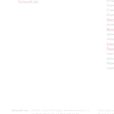
Вла
Большой зал
Генн
Ста
Иль
Лис
бале
Мус
орке
«Ка
Сан
Пья
танг
музы
Мам
сюи
Большой зал:
191186, Санкт-Петербург, Михайловская ул., 2
Часы работы
+7 (812) 240-01-00, +7 (812) 240-01-80
Перерыв с 1