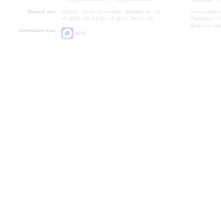
Малый зал:
191011, Санкт-Петербург, Невский пр., 30
Часы работы
+7 (812) 240-01-00, +7 (812) 240-01-70
Перерыв с 1
Вопросы на
Напишите нам:
MAX