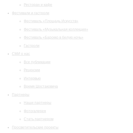
Ресторан и кафе
Фестивали и гастроли
Фестиваль «Площадь Искусств»
Фестиваль «Музыкальная коллекция»
Фестиваль «Барокко в белую ночь»
Гастроли
СМИ о нас
Все публикации
Рецензии
Интервью
Время Шостаковича
Партнеры
Наши партнеры
Фотогалерея
Стать партнером
Просветительские проекты