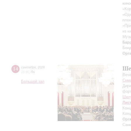
кино
«Кор
«Одн
плох
«При
из к
Музы
Бар
Бон
Орг
Ше
14
сентября
,
2026
19:00
,
Пн
Вече
Симф
Большой зал
Дири
фор
Шел
Лис
Конц
Конц
Орг
Санк