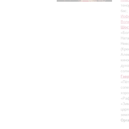
тено
бас;
Иоф
Вол
Шос
«Бол
Ната
Невс
(Кре
Алек
кин
духо
солн
Гав
«Пёт
сопе
хор
«Ра
«Зим
царя
зем
Орг