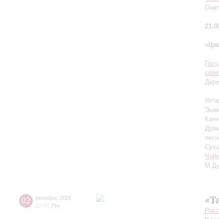
Онег
21.0
«Цв
Госу
сер
Дир
Уита
Эшен
Канч
Дран
песн
Суха
Чайк
М.Ду
«Т
02
октября
,
2026
20:00
,
Пт
Росс