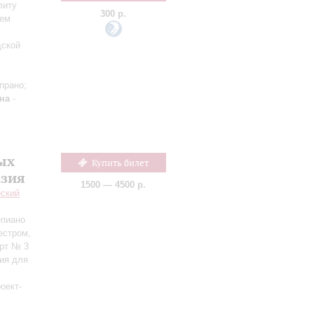
литу
300 р.
сем
дской
прано;
на
-
ых
Купить билет
азия
1500 — 4500 р.
еский
епиано
естром,
ерт № 3
ия для
оект-