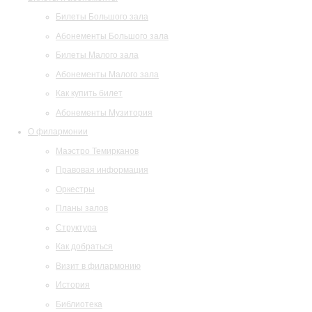
Билеты Большого зала
Абонементы Большого зала
Билеты Малого зала
Абонементы Малого зала
Как купить билет
Абонементы Музитория
О филармонии
Маэстро Темирканов
Правовая информация
Оркестры
Планы залов
Структура
Как добраться
Визит в филармонию
История
Библиотека