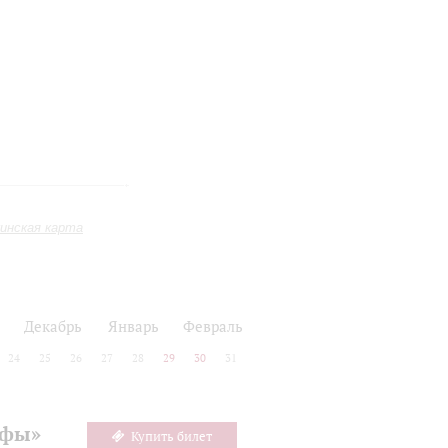
инская карта
Декабрь
Январь
Февраль
24
25
26
27
28
29
30
31
офы»
Купить билет