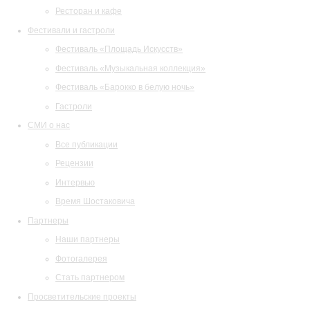
Ресторан и кафе
Фестивали и гастроли
Фестиваль «Площадь Искусств»
Фестиваль «Музыкальная коллекция»
Фестиваль «Барокко в белую ночь»
Гастроли
СМИ о нас
Все публикации
Рецензии
Интервью
Время Шостаковича
Партнеры
Наши партнеры
Фотогалерея
Стать партнером
Просветительские проекты