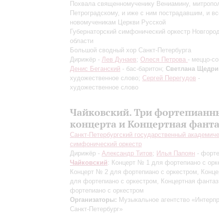
Похвала священномученику Вениамину, митропо
Петроградскому, и иже с ним пострадавшим, и в
новомученикам Церкви Русской
Губернаторский симфонический оркестр Новгоро
области
Большой сводный хор Санкт-Петербурга
Дирижёр -
Лев Дунаев
;
Олеся Петрова
- меццо-со
Денис Беганский
- бас-баритон;
Светлана Щедри
художественное слово;
Сергей Перегудов
-
художественное слово
Чайковский. Три фортепианн
концерта и Концертная фант
Санкт-Петербургский государственный академич
симфонический оркестр
Дирижёр -
Александр Титов
;
Илья Папоян
- форт
Чайковский
: Концерт № 1 для фортепиано с орк
Концерт № 2 для фортепиано с оркестром, Конц
для фортепиано с оркестром, Концертная фантаз
фортепиано с оркестром
Организаторы:
Музыкальное агентство «Интерпр
Санкт-Петербург»