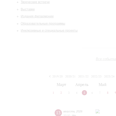
Творческие встречи
Выставки
Издания филармонии
Образовательные программы
Инклюзивные и специальные проекты
Все событи
2019/20
2020/21
2021/22
2022/23
2023/24
2024/25
2025/26
2026/27
Март
Апрель
Май
1
2
3
4
5
6
7
8
13
августа
,
2026
20:00
,
Чт