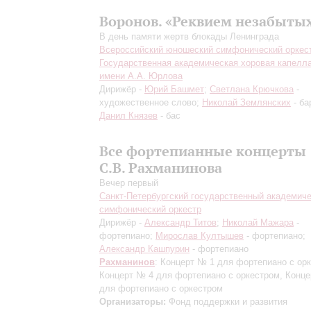
Воронов. «Реквием незабыты
В день памяти жертв блокады Ленинграда
Всероссийский юношеский симфонический оркес
Государственная академическая хоровая капелл
имени А.А. Юрлова
Дирижёр -
Юрий Башмет
;
Светлана Крючкова
-
художественное слово;
Николай Землянских
- ба
Данил Князев
- бас
Все фортепианные концерты
С.В. Рахманинова
Вечер первый
Санкт-Петербургский государственный академич
симфонический оркестр
Дирижёр -
Александр Титов
;
Николай Мажара
-
фортепиано;
Мирослав Култышев
- фортепиано;
Александр Кашпурин
- фортепиано
Рахманинов
: Концерт № 1 для фортепиано с ор
Концерт № 4 для фортепиано с оркестром, Конц
для фортепиано с оркестром
Организаторы:
Фонд поддержки и развития