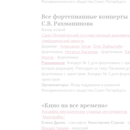
Филармонического общества Санкт-Петербурга
Все фортепианные концерты
С.В. Рахманинова
Вечер второй
Санкт-Петербургский государственный академич
симфонический оркестр
Дирижёр -
Александр Титов
;
Олег Вайнштейн
-
фортепиано;
Наталья Лисанова
- фортепиано;
Ев
Изотов
- фортепиано
Рахманинов
: Концерт № 1 для фортепиано с ор
(вторая редакция)
, Рапсодия на тему Паганини д
фортепиано с оркестром, Концерт № 3 для форте
оркестром
Организаторы:
Фонд поддержки и развития
Филармонического общества Санкт-Петербурга
«Кино на все времена»
Ансамбль мелодических ударных инструментов
"MarimbaMix"
Елена Даник
- саксофон;
Константин Стуков
- т
Михаил Черняк
- ведущий