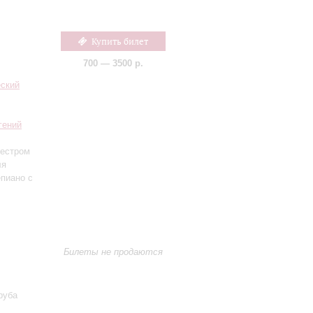
Купить билет
700 — 3500 р.
еский
гений
кестром
ля
пиано с
Билеты не продаются
руба