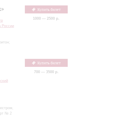
х»
Купить билет
1000 — 2500 р.
тр
а России
ритон;
Купить билет
700 — 3500 р.
еский
кестром,
ерт № 2