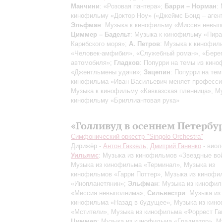
Манчини
: «Розовая пантера»;
Барри – Норман
:
кинофильму «Доктор Ноу» («Джеймс Бонд – агент
Эльфман
: Музыка к кинофильму «Миссия невып
Циммер – Бадельт
: Музыка к кинофильму «Пир
Карибского моря»;
А. Петров
: Музыка к кинофи
«Человек-амфибия», «Служебный роман», «Бере
автомобиля»;
Гладков
: Попурри на темы из кин
«Джентльмены удачи»;
Зацепин
: Попурри на тем
кинофильма «Иван Васильевич меняет професси
Музыка к кинофильму «Кавказская пленница», М
кинофильму «Бриллиантовая рука»
«Голливуд в осеннем Петербу
Симфонический оркестр "Singolo Orchestra"
Дирижёр -
Антон Гаккель
;
Дмитрий Ганенко
- виол
Уильямс
: Музыка из кинофильмов «Звездные во
Музыка из кинофильма «Терминал», Музыка из
кинофильмов «Гарри Поттер», Музыка из кинофи
«Инопланетянин»;
Эльфман
: Музыка из кинофи
«Миссия невыполнима»;
Сильвестри
: Музыка из
кинофильма «Назад в будущее», Музыка из кин
«Мстители», Музыка из кинофильма «Форрест Га
Циммер
: Музыка из кинофильма «Гладиатор», М