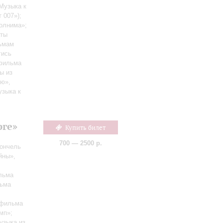
 Музыка к
 007»);
олнима»;
аты
льмам
гись
офильма
ы из
ю»,
узыка к
рге»
Купить билет
700 — 2500 р.
ончель
йны»,
льма
льма
офильма
мп»;
узыка из