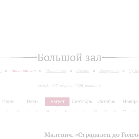
Большой зал
я
Большой зал
Малый зал
Лекции
Экскурсии
Пушк
сегодня 07 августа 2026, пятница
Июнь
Июль
Август
Сентябрь
Октябрь
Ноябрь
9
10
11
12
13
14
15
16
17
18
19
20
21
22
23
Малевич. «Страдалец до Голг