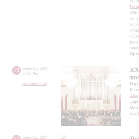
солн
Гав
«Пёт
сопе
хор
«Ра
«Зим
царя
зем
Орг
XХ
18
сентября
,
2026
19:00
,
Пт
ко
Большой зал
Номи
Конк
Ака
Дири
Орг
насл
Ди
сентября
,
2026