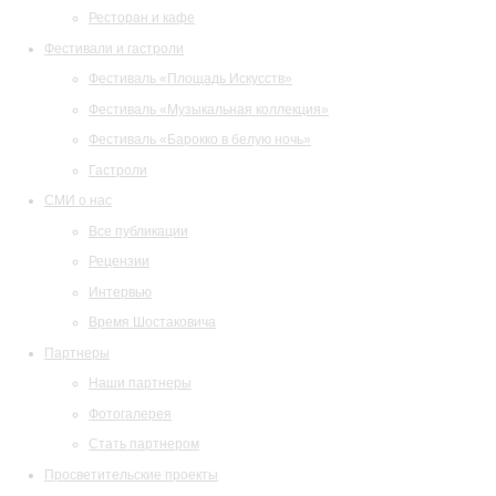
Ресторан и кафе
Фестивали и гастроли
Фестиваль «Площадь Искусств»
Фестиваль «Музыкальная коллекция»
Фестиваль «Барокко в белую ночь»
Гастроли
СМИ о нас
Все публикации
Рецензии
Интервью
Время Шостаковича
Партнеры
Наши партнеры
Фотогалерея
Стать партнером
Просветительские проекты