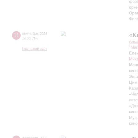
форт
орке
Орг
Фила
«К
11
сентября
,
2026
16:00
,
Пт
Анса
"Mar
Большой зал
Еле
Миха
Ман
кино
Эль
Цим
Кари
«Чел
авто
«Дж
кино
Музы
кино