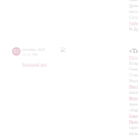
Дран
песн
Суха
Чайк
М.Ду
«Т
02
октября
,
2026
20:00
,
Пт
Росс
Вла
Большой зал
Генн
Ста
Иль
Лис
бале
Мус
орке
«Ка
Сан
Пья
танг
музы