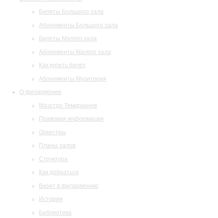
Билеты Большого зала
Абонементы Большого зала
Билеты Малого зала
Абонементы Малого зала
Как купить билет
Абонементы Музитория
О филармонии
Маэстро Темирканов
Правовая информация
Оркестры
Планы залов
Структура
Как добраться
Визит в филармонию
История
Библиотека