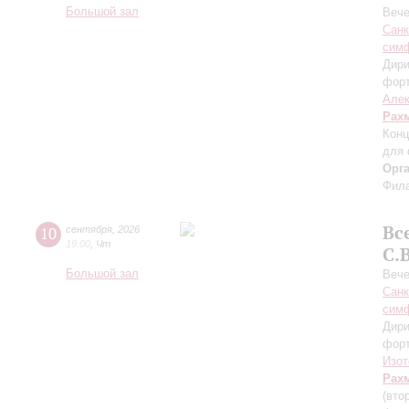
Большой зал
Вече
Санк
симф
Дири
фор
Алек
Рах
Конц
для 
Орг
Фила
Вс
10
сентября
,
2026
19:00
,
Чт
С.
Большой зал
Вече
Санк
симф
Дири
фор
Изот
Рах
(вто