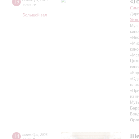
«Г
13
сентября
,
2026
19:00
,
Вс
Симф
Дири
Большой зал
Уил
Музы
кино
«Ино
«Ми
кино
«Мст
Цим
кино
«Кор
«Одн
плох
«При
из к
Музы
Бар
Бон
Орг
Ше
14
сентября
,
2026