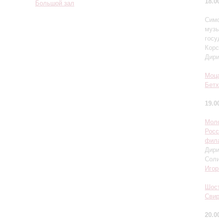
18.0
Большой зал
Симф
музы
госу
Корс
Дир
Моц
Бетх
19.0
Мол
Росс
фил
Дир
Сол
Игор
Шос
Сви
20.0