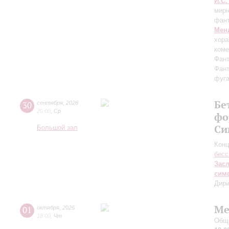
И.С.
мирн
фант
Мен
хора
коме
Фант
Фант
фуга
Бе
30
сентября
,
2026
20:00
,
Ср
фо
Си
Большой зал
Конц
бесс
Зас
сим
Дири
Ме
01
октября
,
2026
18:00
,
Чт
Обще