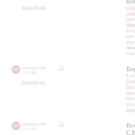
ко
Большой зал
Санк
симф
Дири
Чай
Конц
для 
форт
Орг
Санк
Во
08
сентября
,
2026
19:00
,
Вт
В де
Всер
Большой зал
Госу
имен
Дири
худо
Дани
Вс
09
сентября
,
2026
19:00
,
Ср
С.