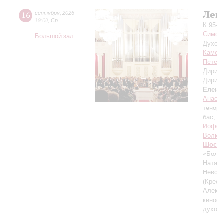
Ле
16
сентября
,
2026
19:00
,
Ср
К 95
Симф
Большой зал
Духо
Каме
Пете
Дири
Дири
Еле
Ана
тено
бас;
Иоф
Вол
Шос
«Бол
Ната
Невс
(Кре
Алек
кин
духо