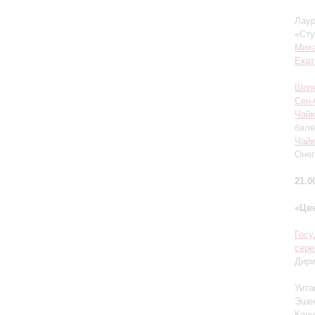
Лаур
«Сту
Мих
Екат
Шоп
Сен-
Чайк
бале
Чайк
Онег
21.0
«Цв
Госу
сер
Дир
Уита
Эшен
Канч