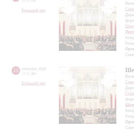
19:00
,
Пн
Вече
Симф
Большой зал
Дири
фор
Шел
Лис
Конц
Конц
Орг
Санк
Ше
15
сентября
,
2026
19:00
,
Вт
Вече
Симф
Большой зал
Дири
Ста
фор
Шоп
Конц
Конц
Орг
Санк