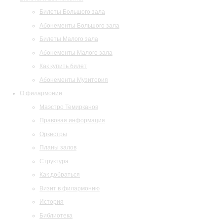
Билеты Большого зала
Абонементы Большого зала
Билеты Малого зала
Абонементы Малого зала
Как купить билет
Абонементы Музитория
О филармонии
Маэстро Темирканов
Правовая информация
Оркестры
Планы залов
Структура
Как добраться
Визит в филармонию
История
Библиотека