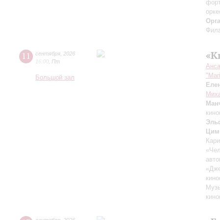
форт
орке
Орг
Фила
«К
11
сентября
,
2026
16:00
,
Пт
Анса
"Mar
Большой зал
Еле
Миха
Ман
кино
Эль
Цим
Кари
«Чел
авто
«Дж
кино
Музы
кино