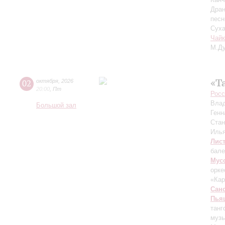
Дран
песн
Суха
Чайк
М.Ду
«Т
02
октября
,
2026
20:00
,
Пт
Росс
Вла
Большой зал
Генн
Ста
Иль
Лис
бале
Мус
орке
«Ка
Сан
Пья
танг
музы