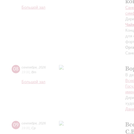
ко
Большой зал
Санк
симф
Дири
Чай
Конц
для 
форт
Орг
Санк
Во
08
сентября
,
2026
19:00
,
Вт
В де
Всер
Большой зал
Госу
имен
Дири
худо
Дани
Вс
09
сентября
,
2026
19:00
,
Ср
С.