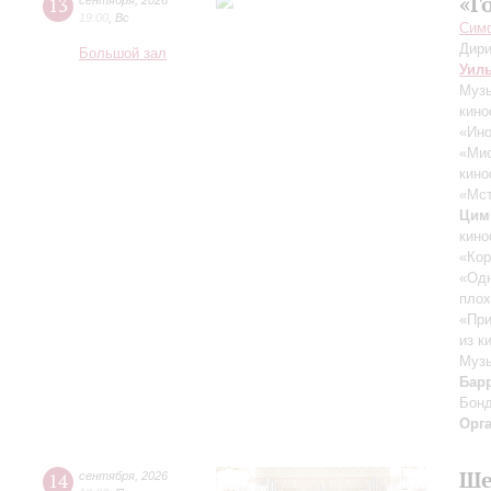
«Г
13
сентября
,
2026
19:00
,
Вс
Симф
Дири
Большой зал
Уил
Музы
кино
«Ино
«Ми
кино
«Мст
Цим
кино
«Кор
«Одн
плох
«При
из к
Музы
Бар
Бон
Орг
Ше
14
сентября
,
2026