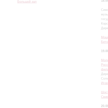
18.0
Большой зал
Симф
музы
госу
Корс
Дир
Моц
Бетх
19.0
Мол
Росс
фил
Дир
Сол
Игор
Шос
Сви
20.0