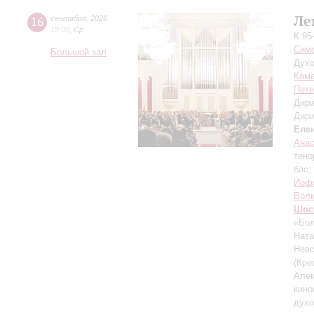
Ле
16
сентября
,
2026
19:00
,
Ср
К 95
Симф
Большой зал
Духо
Каме
Пете
Дири
Дири
Еле
Ана
тено
бас;
Иоф
Вол
Шос
«Бол
Ната
Невс
(Кре
Алек
кин
духо