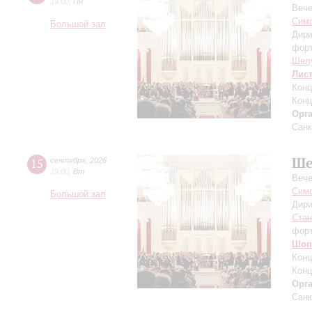
19:00
,
Пн
Вече
Симф
Большой зал
Дири
фор
Шел
Лис
Конц
Конц
Орг
Санк
Ше
15
сентября
,
2026
19:00
,
Вт
Вече
Симф
Большой зал
Дири
Ста
фор
Шоп
Конц
Конц
Орг
Санк