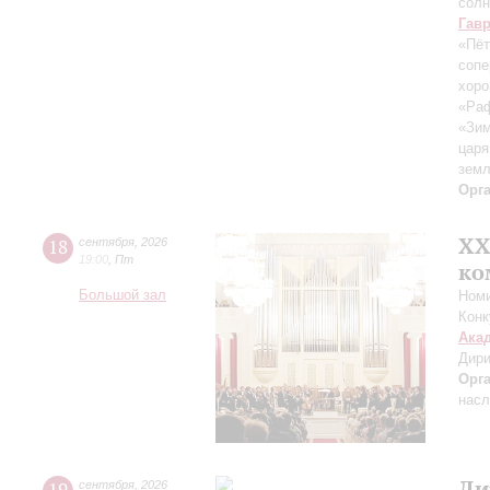
солн
Гав
«Пёт
сопе
хор
«Ра
«Зим
царя
зем
Орг
XХ
18
сентября
,
2026
19:00
,
Пт
ко
Большой зал
Номи
Конк
Ака
Дири
Орг
насл
Ди
сентября
,
2026