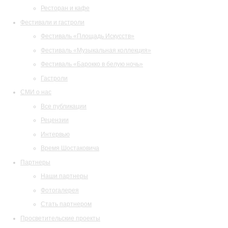
Ресторан и кафе
Фестивали и гастроли
Фестиваль «Площадь Искусств»
Фестиваль «Музыкальная коллекция»
Фестиваль «Барокко в белую ночь»
Гастроли
СМИ о нас
Все публикации
Рецензии
Интервью
Время Шостаковича
Партнеры
Наши партнеры
Фотогалерея
Стать партнером
Просветительские проекты