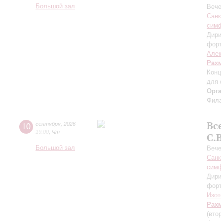
Большой зал
Вече
Санк
симф
Дири
фор
Алек
Рах
Конц
для 
Орг
Фила
Вс
10
сентября
,
2026
19:00
,
Чт
С.
Большой зал
Вече
Санк
симф
Дири
фор
Изот
Рах
(вто