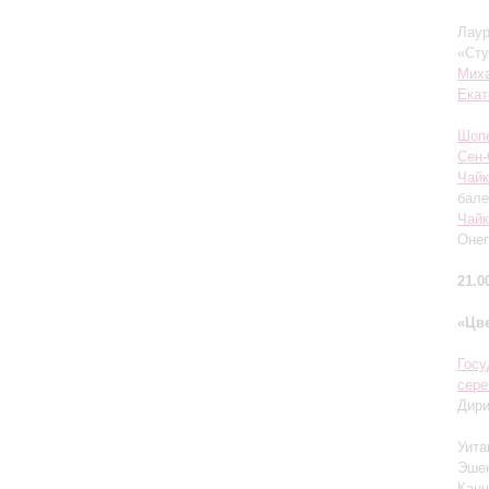
Лаур
«Сту
Мих
Екат
Шоп
Сен-
Чайк
бале
Чайк
Онег
21.0
«Цв
Госу
сер
Дир
Уита
Эшен
Канч