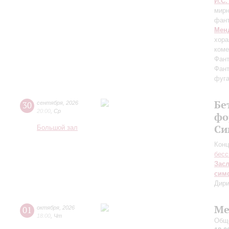
И.С.
мирн
фант
Мен
хора
коме
Фант
Фант
фуга
Бе
30
сентября
,
2026
20:00
,
Ср
фо
Си
Большой зал
Конц
бесс
Зас
сим
Дири
Ме
01
октября
,
2026
18:00
,
Чт
Обще