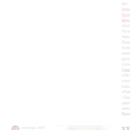
бас;
Иоф
Вол
Шос
«Бол
Ната
Невс
(Кре
Алек
кин
духо
солн
Гав
«Пёт
сопе
хор
«Ра
«Зим
царя
зем
Орг
XХ
18
сентября
,
2026