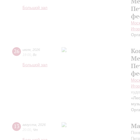
Ме
Пе
Большой зал
фе
Моск
Игор
Орг
Ко
26
июля
,
2026
19:00
,
Вс
Ме
Пе
Большой зал
фе
Моск
Игор
худо
«Лео
муз
Орг
Ма
13
августа
,
2026
20:00
,
Чт
Похв
Петр