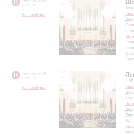
Ше
15
сентября
,
2026
19:00
,
Вт
Вече
Симф
Большой зал
Дири
Ста
фор
Шоп
Конц
Конц
Орг
Санк
Ле
16
сентября
,
2026
19:00
,
Ср
К 95
Симф
Большой зал
Духо
Каме
Пете
Дири
Дири
Еле
Ана
тено