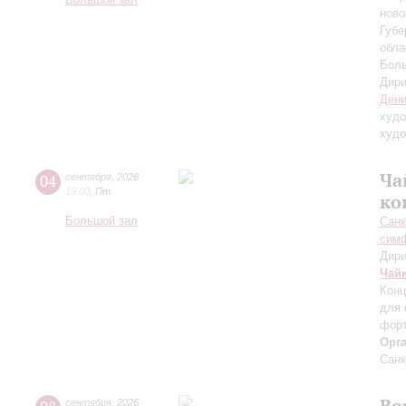
Большой зал
ново
Губе
обла
Боль
Дири
Дени
худо
худо
Ча
04
сентября
,
2026
19:00
,
Пт
ко
Большой зал
Санк
симф
Дири
Чай
Конц
для 
форт
Орг
Санк
Во
сентября
,
2026