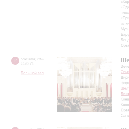
«Кор
«Одн
плох
«При
из к
Музы
Бар
Бон
Орг
Ше
14
сентября
,
2026
19:00
,
Пн
Вече
Симф
Большой зал
Дири
фор
Шел
Лис
Конц
Конц
Орг
Санк