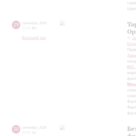
скри
(орк
Та
29
сентября
,
2026
20:00
,
Вт
Ор
Большой зал
Ц
Бол
Перв
Тара
конц
И.С.
мирн
фант
Мен
хора
коме
Фант
Фант
фуга
Бе
30
сентября
,
2026
20:00
,
Ср
фо