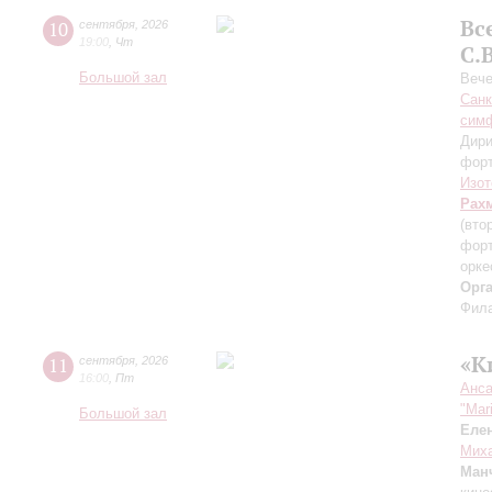
Вс
10
сентября
,
2026
19:00
,
Чт
С.
Большой зал
Вече
Санк
симф
Дири
фор
Изот
Рах
(вто
форт
орке
Орг
Фила
«К
11
сентября
,
2026
16:00
,
Пт
Анса
"Mar
Большой зал
Еле
Миха
Ман