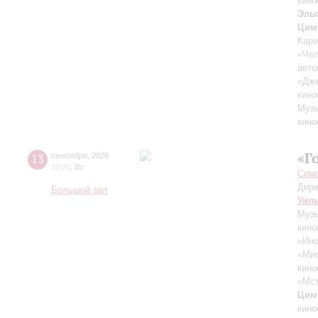
кино
Эль
Цим
Кари
«Чел
авто
«Дж
кино
Музы
кино
«Г
13
сентября
,
2026
19:00
,
Вс
Симф
Дири
Большой зал
Уил
Музы
кино
«Ино
«Ми
кино
«Мст
Цим
кино