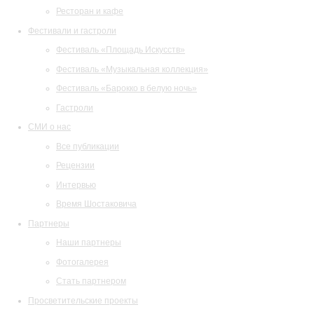
Ресторан и кафе
Фестивали и гастроли
Фестиваль «Площадь Искусств»
Фестиваль «Музыкальная коллекция»
Фестиваль «Барокко в белую ночь»
Гастроли
СМИ о нас
Все публикации
Рецензии
Интервью
Время Шостаковича
Партнеры
Наши партнеры
Фотогалерея
Стать партнером
Просветительские проекты