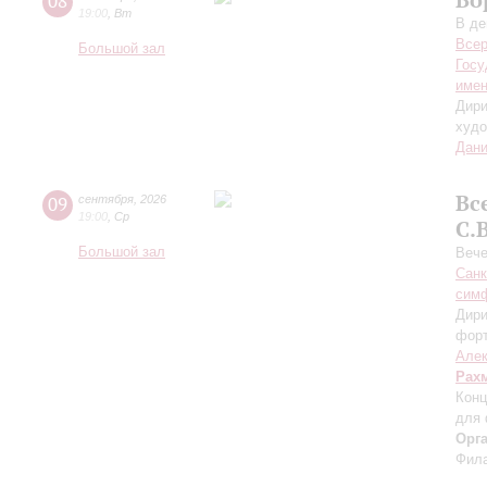
08
19:00
,
Вт
В де
Всер
Большой зал
Госу
имен
Дири
худо
Дани
Вс
09
сентября
,
2026
19:00
,
Ср
С.
Большой зал
Вече
Санк
симф
Дири
фор
Алек
Рах
Конц
для 
Орг
Фила