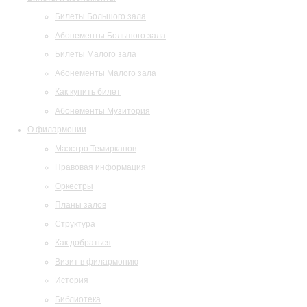
Билеты Большого зала
Абонементы Большого зала
Билеты Малого зала
Абонементы Малого зала
Как купить билет
Абонементы Музитория
О филармонии
Маэстро Темирканов
Правовая информация
Оркестры
Планы залов
Структура
Как добраться
Визит в филармонию
История
Библиотека