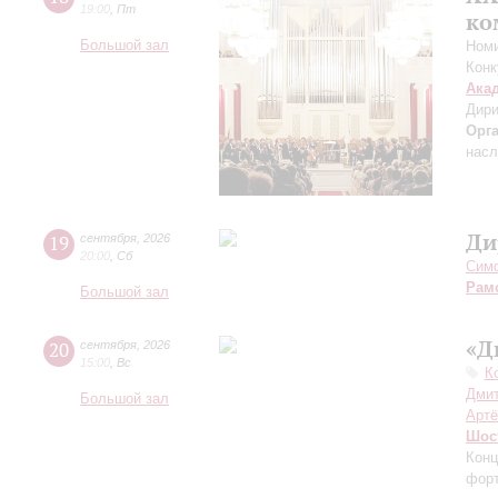
19:00
,
Пт
ко
Большой зал
Номи
Конк
Ака
Дири
Орг
насл
Ди
19
сентября
,
2026
20:00
,
Сб
Симф
Рам
Большой зал
«Д
20
сентября
,
2026
15:00
,
Вс
К
Дмит
Большой зал
Артё
Шос
Конц
форт