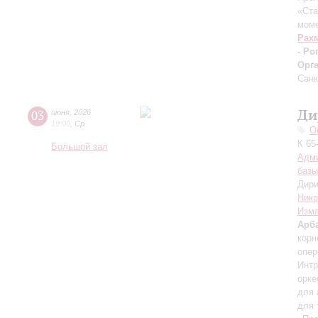
«Ста
мом
Рах
- Ро
Орг
Санк
Ди
03
июня
,
2026
19:00
,
Ср
О
К 65
Большой зал
Адми
базы
Дири
Нико
Изм
Арб
корн
опер
Интр
орке
для 
для 