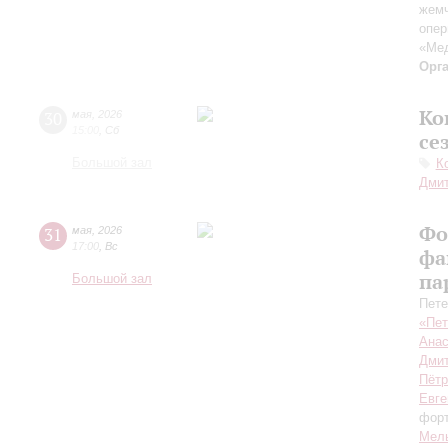
жемч
опер
«Ме
Орг
Ко
30
мая
,
2026
15:00
,
Сб
се
Большой зал
К
Дмит
Фо
31
мая
,
2026
17:00
,
Вс
фа
па
Большой зал
Пете
«Пет
Анас
Дмит
Пётр
Евге
фор
Мел