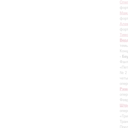
Оле
фор
Маж
фор
Алек
фор
Тим
Вер
темы
Конц
- Ба
Фант
«Пе
№ 2 
четы
опер
Рим
опер
Фев
Штра
опер
«Три
Тран
Прел