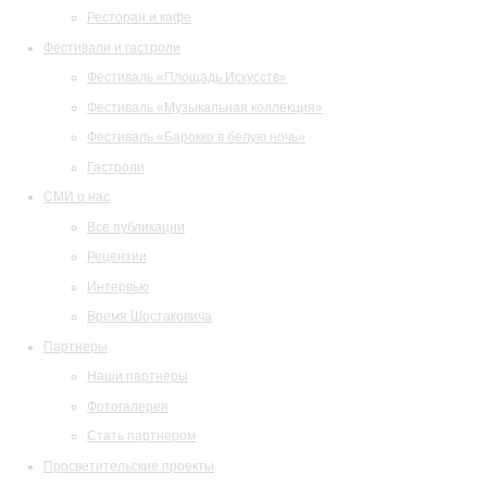
Ресторан и кафе
Фестивали и гастроли
Фестиваль «Площадь Искусств»
Фестиваль «Музыкальная коллекция»
Фестиваль «Барокко в белую ночь»
Гастроли
СМИ о нас
Все публикации
Рецензии
Интервью
Время Шостаковича
Партнеры
Наши партнеры
Фотогалерея
Стать партнером
Просветительские проекты