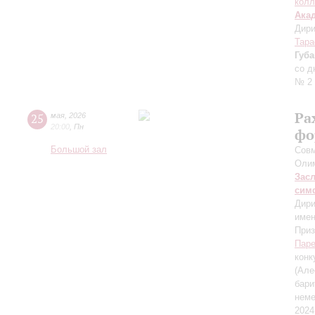
колл
Ака
Дири
Тара
Губ
со д
№ 2
Ра
25
мая
,
2026
20:00
,
Пн
фо
Большой зал
Сов
Оли
Зас
сим
Дири
имен
Приз
Пар
конк
(Але
бари
неме
2024