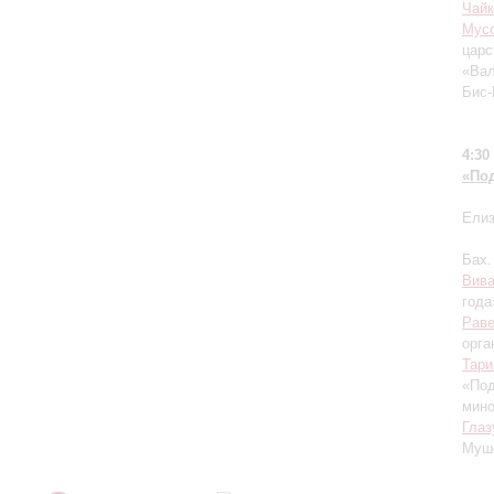
Чайк
Мусо
царс
«Вал
Бис-
4:30
«По
Елиз
Бах.
Вив
года
Рав
орга
Тари
«Под
мино
Глаз
Муше