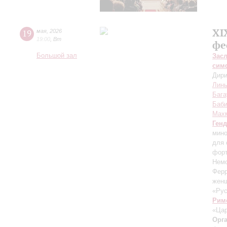
XI
19
мая
,
2026
19:00
,
Вт
фе
Большой зал
Зас
сим
Дири
Линь
Бага
Баб
Мах
Ген
мино
для 
форт
Немо
Ферр
жен
«Ру
Рим
«Цар
Орг