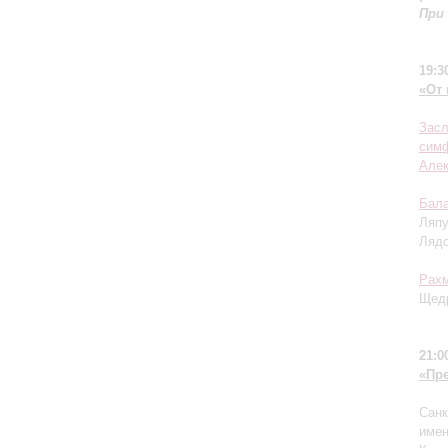
При
19:3
«От 
Засл
симф
Але
Бала
Ляпу
Ляд
Рах
Щедр
21:0
«Пр
Санк
имен