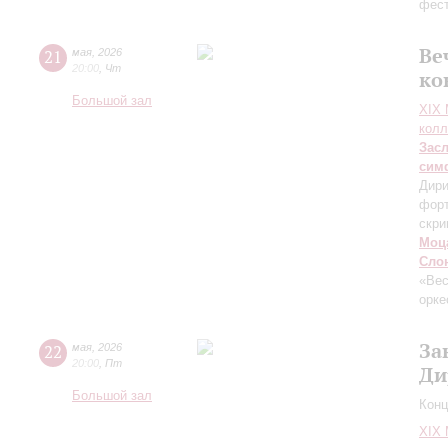
фест
Ве
21
мая
,
2026
20:00
,
Чт
ко
Большой зал
XIХ
колл
Зас
сим
Дири
фор
скри
Моц
Сло
«Ве
орке
За
22
мая
,
2026
20:00
,
Пт
Ди
Большой зал
Конц
XIХ