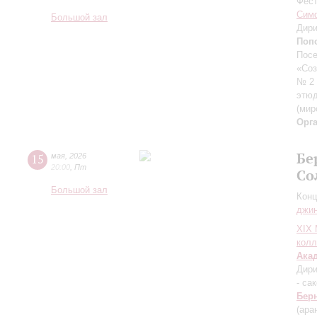
Фест
Симф
Большой зал
Дири
Поп
Пос
«Со
№ 2 
этю
(мир
Орг
Бе
15
мая
,
2026
20:00
,
Пт
Со
Большой зал
Конц
джи
XIХ
колл
Ака
Дири
- са
Бер
(ара