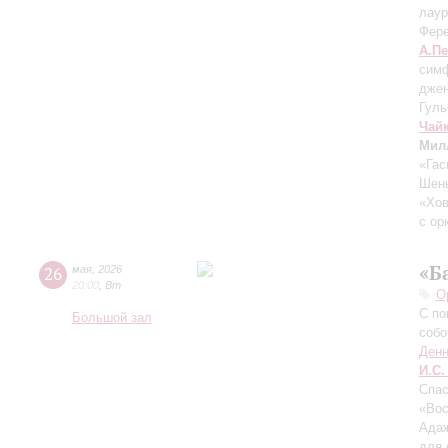
лаур
Фере
А.П
симф
джен
Гуль
Чай
Мил
«Гас
Шен
«Хо
с ор
«Б
26
мая
,
2026
20:00
,
Вт
О
С по
Большой зал
собо
Денн
И.С.
Спас
«Вос
Адаж
для 