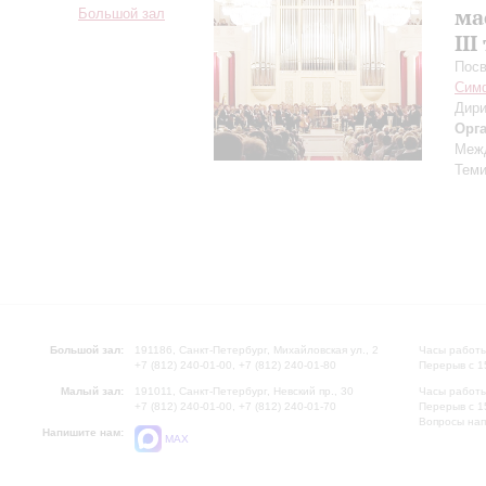
ма
Большой зал
III
Посв
Симф
Дири
Орг
Межд
Теми
Большой зал:
191186, Санкт-Петербург, Михайловская ул., 2
Часы работы
+7 (812) 240-01-00, +7 (812) 240-01-80
Перерыв с 1
Малый зал:
191011, Санкт-Петербург, Невский пр., 30
Часы работы
+7 (812) 240-01-00, +7 (812) 240-01-70
Перерыв с 1
Вопросы на
Напишите нам:
MAX