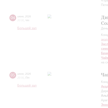
«Пра
Пете
Ди
04
июня
,
2026
20:00
,
Чт
Со
Большой зал
День
Конц
акад
Зас
сим
Бра
Чай
на с
Ча
05
июня
,
2026
20:00
,
Пт
Конц
Большой зал
Ака
Дири
Аль
Араг
Эне