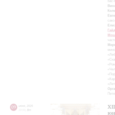
бас-
Виол
Кол
Евг
сак
Ели
Гай
Моц
част
Мер
мин
«Леб
«Ска
«Ром
«Че
«Пор
«Ка
«Лет
Орг
Пете
XI
09
июня
,
2026
19:00
,
Вт
юн