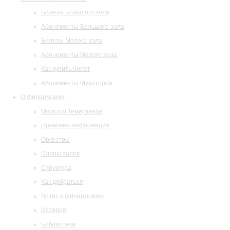
Билеты Большого зала
Абонементы Большого зала
Билеты Малого зала
Абонементы Малого зала
Как купить билет
Абонементы Музитория
О филармонии
Маэстро Темирканов
Правовая информация
Оркестры
Планы залов
Структура
Как добраться
Визит в филармонию
История
Библиотека