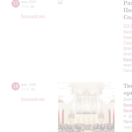
Ра
17
мая
,
2026
20:00
,
Вс
Па
Со
Большой зал
XIХ
колл
Акад
Рах
Дири
фор
Кал
мерт
Пага
Тю
18
мая
,
2026
20:00
,
Пн
ор
Большой зал
Дири
Бра
Биз
А. Д
Орг
теат