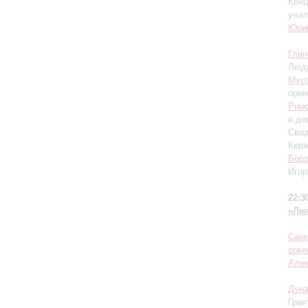
Конц
учил
Юри
Глин
Люд
Мусо
орке
Римс
и де
Свад
Кер
Бор
22:3
«Лю
Санк
орке
Алек
Дуна
Гран