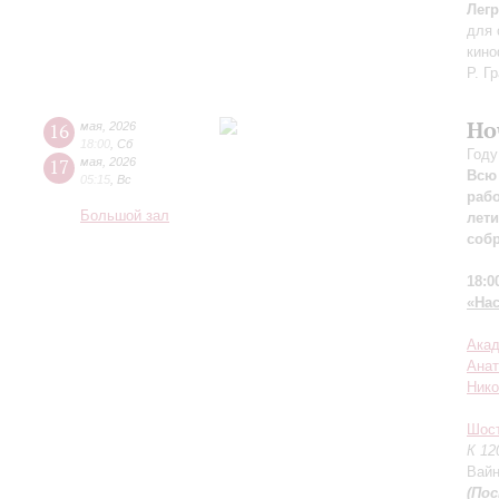
Лег
для 
кин
Р. Г
Но
16
мая
,
2026
18:00
,
Сб
Году
17
мая
,
2026
Всю 
05:15
,
Вс
рабо
Большой зал
лет
соб
18:0
«На
Акад
Анат
Ник
Шос
К 12
Вайн
(По