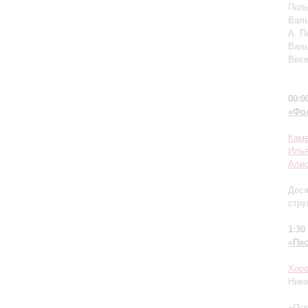
Поль
Валь
А. П
Валь
Весе
00:0
«Фо
Каме
Иль
Алис
Деся
стр
1:30
«Пе
Хоро
Нико
«Пск