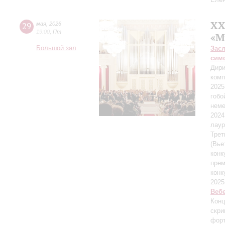
XX
29
мая
,
2026
19:00
,
Пт
«М
Большой зал
Зас
сим
Дири
комп
2025
гобо
неме
2024
лаур
Трет
(Вье
конк
прем
конк
2025
Веб
Конц
скри
форт