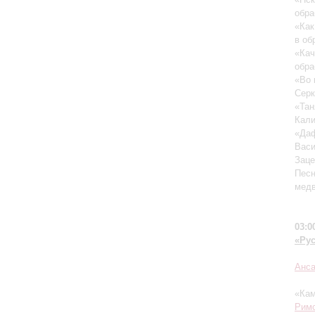
обра
«Как
в об
«Кач
обра
«Во 
Серк
«Тан
Кали
«Даф
Васи
Заце
Песн
медв
03:0
«Ру
Анса
«Кам
Римс