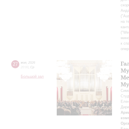
скор
Анда
("Aus
на т
кант
("We
мино
к сп
опер
Га
27
мая
,
2026
20:00
,
Ср
Му
Ме
Большой зал
Му
Симф
Студ
Елен
Дири
Арии
ком
Орг
Елен