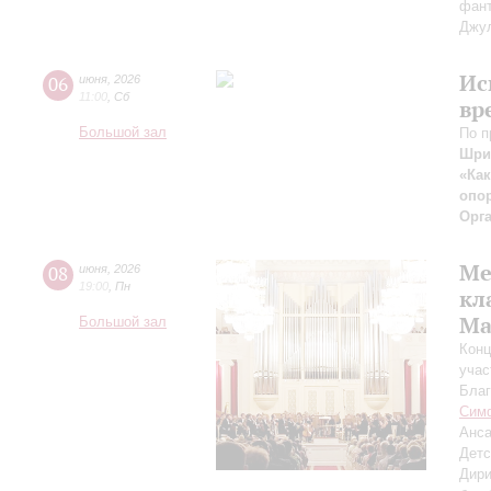
фант
Джул
Ис
06
июня
,
2026
11:00
,
Сб
вр
Большой зал
По п
Шри
«Как
опор
Орг
Ме
08
июня
,
2026
19:00
,
Пн
кл
Ma
Большой зал
Конц
учас
Благ
Симф
Анса
Детс
Дири