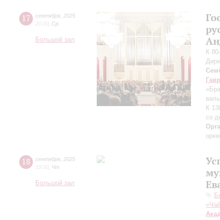
Го
17
сентября
,
2025
20:00
,
Ср
ру
Ан
Большой зал
К 80
Дири
Сем
Гав
«Бра
валь
К 13
со д
Орг
орке
Ус
18
сентября
,
2025
19:00
,
Чт
му
Ев
Большой зал
Б
«Чай
Ака