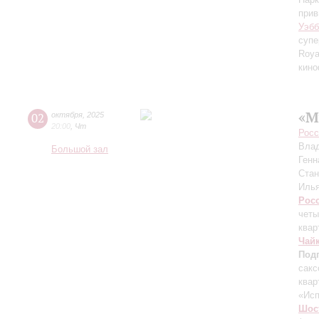
прив
Уэбб
супе
Roya
кин
«М
02
октября
,
2025
20:00
,
Чт
Росс
Вла
Большой зал
Генн
Ста
Иль
Рос
четы
квар
Чай
Под
сакс
квар
«Ис
Шос