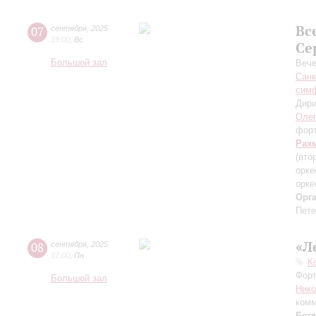
Вс
07
сентября
,
2025
19:00
,
Вс
Се
Большой зал
Вече
Санк
симф
Дири
Оле
фор
Рах
(вто
орке
орке
Орг
Пете
«Л
08
сентября
,
2025
17:00
,
Пн
К
Форт
Большой зал
Ник
комм
Бог