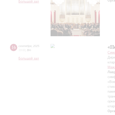
Орг
Большой зал
«П
16
сентября
,
2025
19:00
,
Вт
Симф
Дири
Большой зал
клар
Маж
Лав
симф
«Вое
стих
памя
тран
орке
клар
Орг