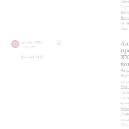
(пер
Пари
Джо
Бер
из 
Колы
Ал
03
октября
,
2025
20:00
,
Пт
пр
XX
Большой зал
во
Ака
Дири
сопр
Екат
Пра
сопр
конк
Мол
Гли
ария
Гори