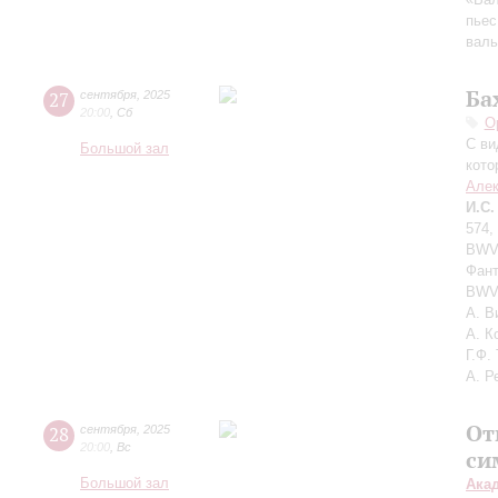
пьес
вал
Ба
27
сентября
,
2025
20:00
,
Сб
О
С ви
Большой зал
кото
Алек
И.С.
574,
BWV 
Фант
BWV 
А. В
А. К
Г.Ф.
А. Р
От
28
сентября
,
2025
20:00
,
Вс
си
Большой зал
Ака