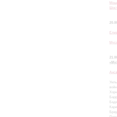
Моц
Шос
20.0
Елиз
Мусо
21.0
«Му
Анс
Уиль
вой
Хорн
Барр
Баде
Кари
Брау
Парк