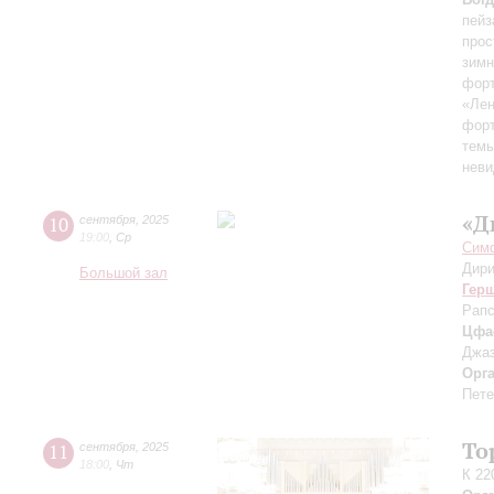
пейз
прос
зимн
форт
«Лен
форт
темы
неви
«Д
10
сентября
,
2025
19:00
,
Ср
Симф
Дири
Большой зал
Гер
Рапс
Цфа
Джаз
Орг
Пете
То
11
сентября
,
2025
18:00
,
Чт
К 22