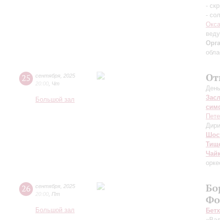
- ск
- со
Окса
вед
Орг
обла
От
25
сентября
,
2025
20:00
,
Чт
День
Зас
Большой зал
сим
Пете
Дири
Шос
Тищ
Чай
орке
Бо
26
сентября
,
2025
20:00
,
Пт
Фо
Большой зал
Бет
«Вал