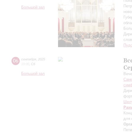
Похв
Петр
Большой зал
ново
Губе
обла
Боль
Дири
сло
Пуд
Вс
06
сентября
,
2025
19:00
,
Сб
Се
Большой зал
Вече
Санк
симф
Дири
фор
Шел
Рах
Конц
для 
Орг
Пете