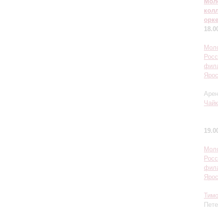
Мол
кол
орк
18.0
Моло
Росс
фил
Ярос
Арен
Чайк
19.0
Моло
Росс
фил
Ярос
Тим
Пете