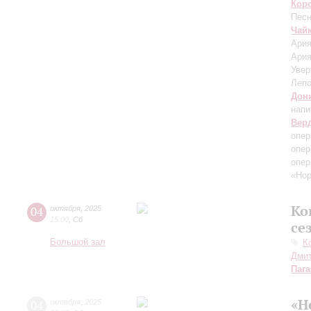
Кор
Песн
Чай
Ария
Ария
Увер
Лепо
Дон
напи
Вер
опер
опер
опер
«Нор
Ко
04
октября
,
2025
15:00
,
Сб
се
Большой зал
К
Дмит
Паг
«Н
04
октября
,
2025