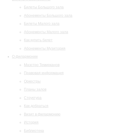
Билеты Большого зала
Абонементы Большого зала
Билеты Малого зала
Абонементы Малого зала
Как купить билет
Абонементы Музитория
О филармонии
Маэстро Темирканов
Правовая информация
Оркестры
Планы залов
Структура
Как добраться
Визит в филармонию
История
Библиотека