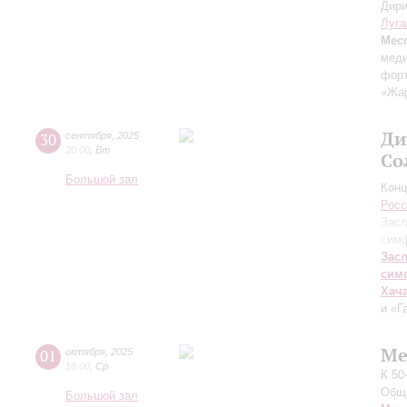
Дири
Луга
Мес
меди
форт
«Жа
Ди
30
сентября
,
2025
20:00
,
Вт
Со
Большой зал
Конц
Росс
Засл
симф
Зас
сим
Хач
и «Г
Ме
01
октября
,
2025
18:00
,
Ср
К 50
Обще
Большой зал