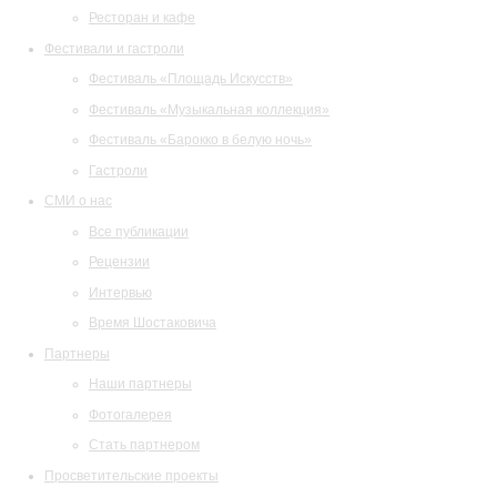
Ресторан и кафе
Фестивали и гастроли
Фестиваль «Площадь Искусств»
Фестиваль «Музыкальная коллекция»
Фестиваль «Барокко в белую ночь»
Гастроли
СМИ о нас
Все публикации
Рецензии
Интервью
Время Шостаковича
Партнеры
Наши партнеры
Фотогалерея
Стать партнером
Просветительские проекты