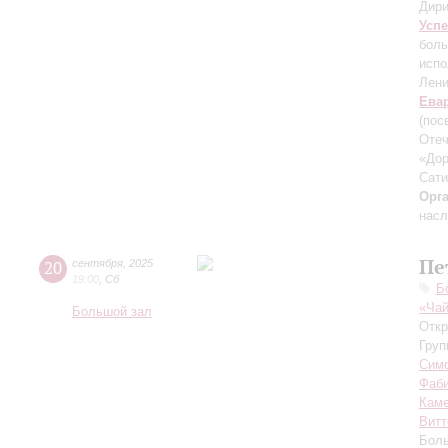
Дири
Усп
боль
испо
Лени
Ева
(пос
Отеч
«Дор
Сати
Орг
насл
Пе
20
сентября
,
2025
19:00
,
Сб
Б
«Чай
Большой зал
Откр
Груп
Симф
Фаб
Каме
Витт
Боль