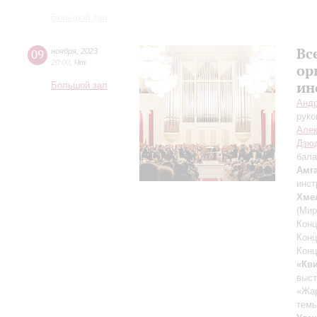
Большой зал
Вс
09
ноября
,
2023
20:00
,
Чт
ор
ин
Большой зал
Андр
руко
Алек
Дзю
бала
Амг
инст
Хме
(Мир
Конц
Конц
Конц
«Кв
выст
«Жар
тем