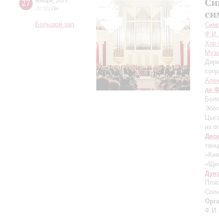
Си
27
ноября
,
2023
20:00
,
Пн
си
Большой зал
Симф
Ф.И.
Хор 
Музы
Дири
сопр
Але
де 
Боле
Эбол
Цыга
из о
Дво
танц
«Кня
«Ще
Дун
Пляс
Соли
Орг
Ф.И.