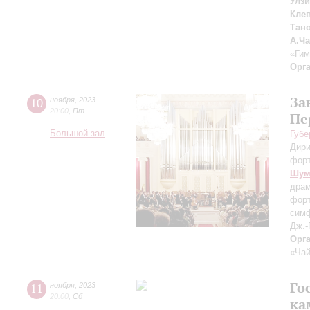
Улз
Клев
Тан
А.Ч
«Гим
Орг
За
10
ноября
,
2023
20:00
,
Пт
Пе
Большой зал
Губе
Дири
фор
Шум
драм
форт
симф
Дж.-
Орг
«Чай
Го
11
ноября
,
2023
20:00
,
Сб
ка