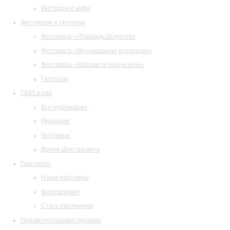
Ресторан и кафе
Фестивали и гастроли
Фестиваль «Площадь Искусств»
Фестиваль «Музыкальная коллекция»
Фестиваль «Барокко в белую ночь»
Гастроли
СМИ о нас
Все публикации
Рецензии
Интервью
Время Шостаковича
Партнеры
Наши партнеры
Фотогалерея
Стать партнером
Просветительские проекты