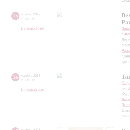
Симф
Ве
13
ноября
,
2023
20:00
,
Пн
Ра
Большой зал
Зас
сим
Дири
фор
Рах
Конц
для 
Та
14
ноября
,
2023
20:00
,
Вт
Госу
им.В
Большой зал
Худо
Дмит
Эне
Орг
орке
ноября
,
2023