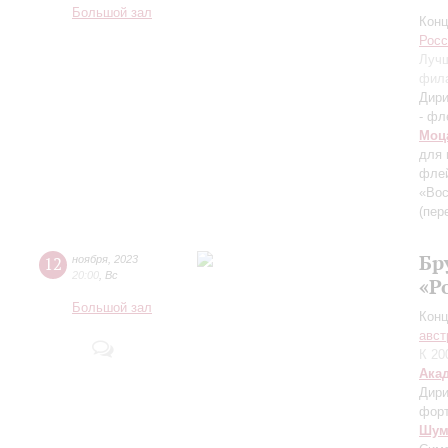
Большой зал
Конц
Росс
Лучш
фил
Дири
- фл
Моц
для 
флей
«Вос
(пер
Бр
12
ноября
,
2023
20:00
,
Вс
«Р
Большой зал
Конц
авст
К 20
Ака
Дири
фор
Шум