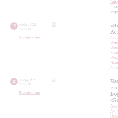
Гай
Сим
форт
«Э
19
ноября
,
2023
20:00
,
Вс
Ас
Большой зал
Анса
Эми
Олег
Кири
Мих
Пья
Анге
Ча
20
ноября
,
2023
20:00
,
Пн
с 
Бо
Большой зал
«Б
Ака
Дири
Чай