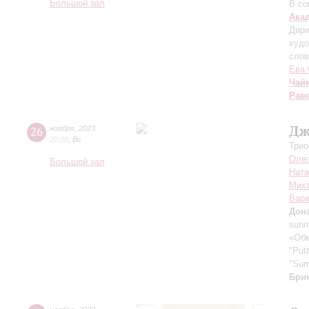
Большой зал
В со
Ака
Дири
худо
слов
Ева 
Чай
Рав
Дж
26
ноября
,
2023
20:00
,
Вс
Трио
Олег
Большой зал
Ната
Мих
Варв
Дон
sunny
«Обм
"Putt
"Sum
Бри