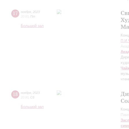
Св
17
ноября
,
2023
20:00
,
Пт
Ху
Ма
Большой зал
Конц
П.И.
Акад
Ака
Дири
худо
Чай
музы
чтен
Ди
18
ноября
,
2023
20:00
,
Сб
Со
Большой зал
Конц
Памя
Зас
сим