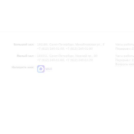
Большой зал:
191186, Санкт-Петербург, Михайловская ул., 2
Часы работы
+7 (812) 240-01-00, +7 (812) 240-01-80
Перерыв с 1
Малый зал:
191011, Санкт-Петербург, Невский пр., 30
Часы работы
+7 (812) 240-01-00, +7 (812) 240-01-70
Перерыв с 1
Вопросы на
Напишите нам:
MAX