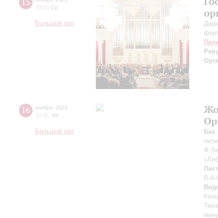
Го
15
20:00
,
Ср
ор
Большой зал
Дири
фор
Про
Рев
Орг
Жо
16
ноября
,
2023
20:00
,
Чт
Ор
Большой зал
Бах
пили
Ф.Ли
«Леб
Лис
B-A-
Вид
Конц
Тема
мину