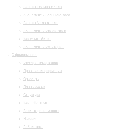
Билеты Большого зала
Абонементы Большого зала
Билеты Малого зала
Абонементы Малого зала
Как купить билет
Абонементы Музитория
О филармонии
Маэстро Темирканов
Правовая информация
Оркестры
Планы залов
Структура
Как добраться
Визит в филармонию
История
Библиотека