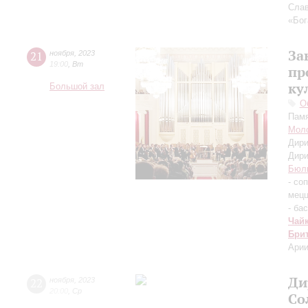
Сла
«Бо
За
21
ноября
,
2023
19:00
,
Вт
пр
ку
Большой зал
О
Памя
Моло
Дири
Дири
Бюл
- со
мецц
- бас
Чай
Бри
Арии
Ди
22
ноября
,
2023
20:00
,
Ср
Со