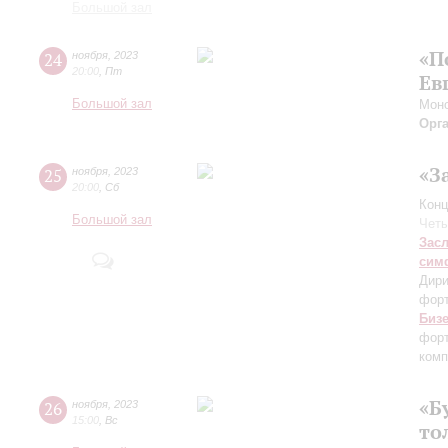
Большой зал
«П
24
ноября
,
2023
20:00
,
Пт
Ев
Большой зал
Моно
Орг
«З
25
ноября
,
2023
20:00
,
Сб
Конц
Большой зал
Четы
Зас
сим
Дири
фор
Биз
форт
комп
«Б
26
ноября
,
2023
15:00
,
Вс
то