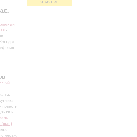
отменен
ая,
армонии
кая
-
но
 Концерт
имфония
ов
еский
вальс
кунчик»;
к повести
узыки к
фель
:
 (сын)
:
альс,
го леса»,