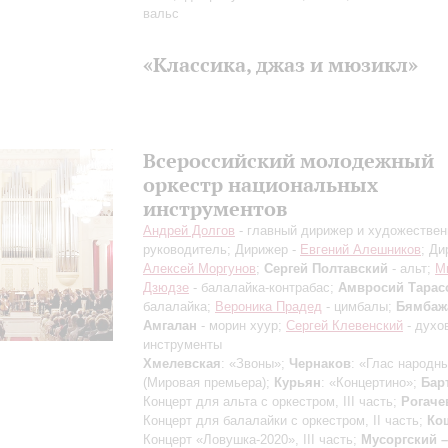
вальс
«Классика, джаз и мюзикл»
Всероссийский молодежный
оркестр национальных
инструментов
Андрей Долгов
- главный дирижер и художестве
руководитель; Дирижер -
Евгений Алешников
; Ди
Алексей Моргунов
;
Сергей Полтавский
- альт;
М
Дзюдзе
- балалайка-контрабас;
Амвросий Тарас
балалайка;
Вероника Прадед
- цимбалы;
Бямбаж
Амгалан
- морин хуур;
Сергей Клевенский
- духо
инструменты
Хмелевская
: «Звоны»;
Чернаков
: «Глас народн
(Мировая премьера);
Курьян
: «Концертино»;
Бар
Концерт для альта с оркестром, III часть;
Рогаче
Концерт для балалайки с оркестром, II часть;
Ко
Концерт «Ловушка-2020», III часть;
Мусоргский –