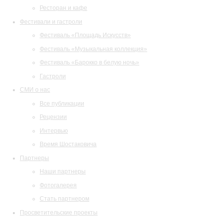
Ресторан и кафе
Фестивали и гастроли
Фестиваль «Площадь Искусств»
Фестиваль «Музыкальная коллекция»
Фестиваль «Барокко в белую ночь»
Гастроли
СМИ о нас
Все публикации
Рецензии
Интервью
Время Шостаковича
Партнеры
Наши партнеры
Фотогалерея
Стать партнером
Просветительские проекты