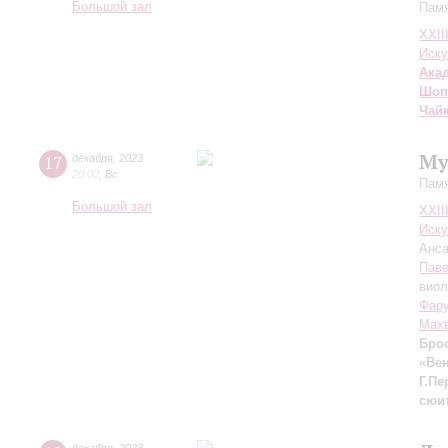
Большой зал
Памя
XXII
Иску
Ака
Шоп
Чай
Му
17
декабря
,
2023
20:00
,
Вс
Памя
Большой зал
XXII
Иску
Анса
Паве
виол
Фар
Мах
Бро
«Ве
Г.Пе
сюи