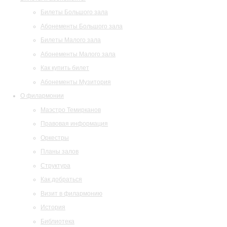
Билеты Большого зала
Абонементы Большого зала
Билеты Малого зала
Абонементы Малого зала
Как купить билет
Абонементы Музитория
О филармонии
Маэстро Темирканов
Правовая информация
Оркестры
Планы залов
Структура
Как добраться
Визит в филармонию
История
Библиотека