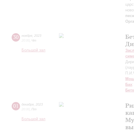
царс
ново
песн
Орг
Бе
30
ноября
,
2023
20:00
,
Чт
Ди
Большой зал
Зас
сим
Дири
(лау
П.И.
Моц
Бах
Бет
Ри
01
декабря
,
2023
20:00
,
Пт
ка
Му
Большой зал
вы