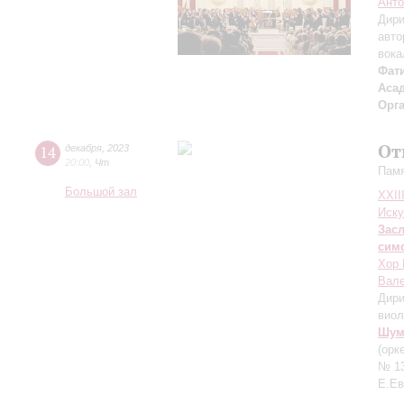
Анто
Дири
авто
вока
Фат
Аса
Орг
От
14
декабря
,
2023
20:00
,
Чт
Памя
Большой зал
XXII
Иску
Зас
сим
Хор 
Вале
Дири
вио
Шум
(орк
№ 13
Е.Ев