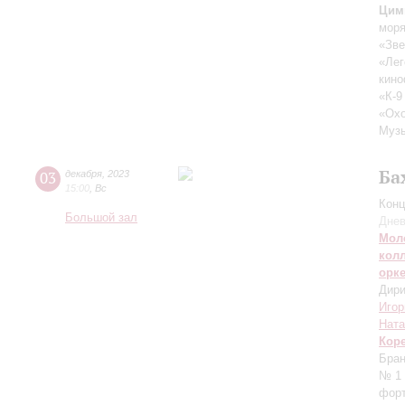
Цим
мор
«Зве
«Лег
кин
«К-9
«Охо
Музы
Ба
03
декабря
,
2023
15:00
,
Вс
Конц
Большой зал
Днев
Мол
кол
орк
Дири
Игор
Ната
Кор
Бран
№ 1 
форт