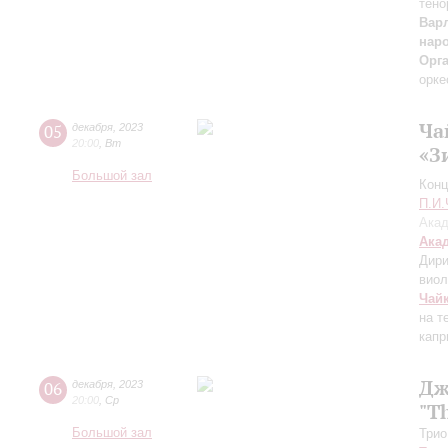
тено
Вар
нар
Орг
орке
Ча
05
декабря
,
2023
20:00
,
Вт
«З
Большой зал
Конц
П.И.
Акад
Ака
Дири
виол
Чай
на т
капр
Дж
06
декабря
,
2023
20:00
,
Ср
"T
Большой зал
Трио