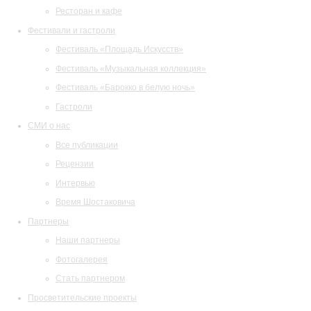
Ресторан и кафе
Фестивали и гастроли
Фестиваль «Площадь Искусств»
Фестиваль «Музыкальная коллекция»
Фестиваль «Барокко в белую ночь»
Гастроли
СМИ о нас
Все публикации
Рецензии
Интервью
Время Шостаковича
Партнеры
Наши партнеры
Фотогалерея
Стать партнером
Просветительские проекты