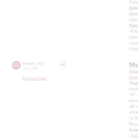
Конц
Ака
Дири
скри
Рим
«Ра
скри
скри
«Кар
Му
02
декабря
,
2023
20:00
,
Сб
Анса
Алек
Большой зал
Зац
меня
"Ы" 
кино
«В п
«Нов
ча Я
Музы
Кол
«Гад