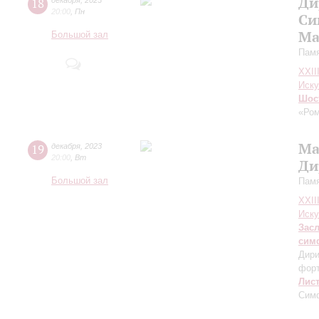
Ди
18
декабря
,
2023
20:00
,
Пн
Си
Ма
Большой зал
Памя
XXII
Иску
Шос
«Ром
Ма
19
декабря
,
2023
20:00
,
Вт
Ди
Большой зал
Памя
XXII
Иску
Зас
сим
Дири
фор
Лис
Сим