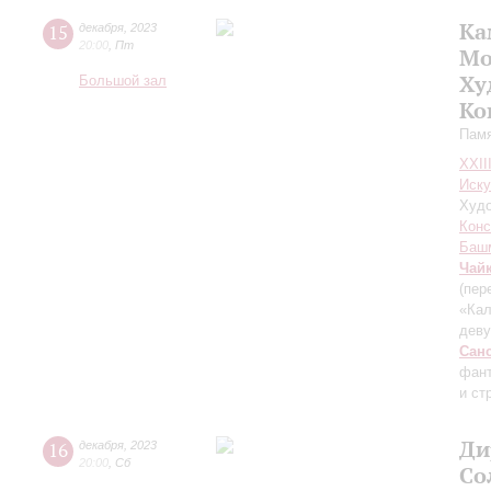
Ка
15
декабря
,
2023
20:00
,
Пт
Мо
Ху
Большой зал
Ко
Памя
XXII
Иску
Худо
Конс
Баш
Чай
(пер
«Кал
дев
Сан
фант
и ст
Ди
16
декабря
,
2023
20:00
,
Сб
Со