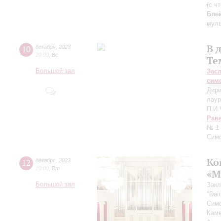
(с ч
Бле
мул
В 
10
декабря
,
2023
20:00
,
Вс
Те
Большой зал
Зас
сим
Дири
лаур
П.И.
Рав
№ 1 
Сим
Ко
12
декабря
,
2023
20:00
,
Вт
«М
Большой зал
Закл
"Dair
Симф
Каме