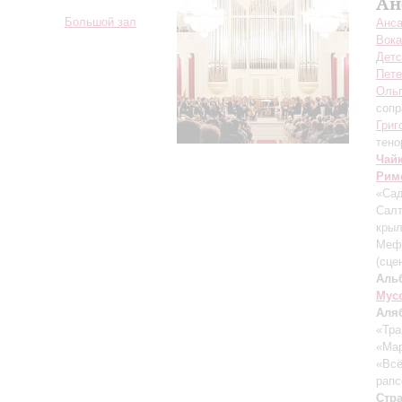
Ан
Большой зал
Анса
Вока
Детс
Пете
Ольг
сопр
Григ
тено
Чай
Рим
«Сад
Сал
крыл
Мефи
(сце
Аль
Мус
Аля
«Тра
«Мар
«Всё
рапс
Стр