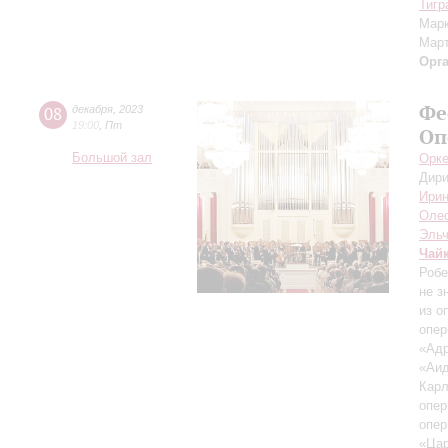
Тигр
Мар
Мар
Орг
Фе
08
декабря
,
2023
19:00
,
Пт
Оп
Большой зал
Орке
Дири
Ирин
Оле
Эльч
Чай
Робе
не з
из о
опер
«Адр
«Аид
Кар
опер
опер
«Цар