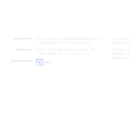
Большой зал:
191186, Санкт-Петербург, Михайловская ул., 2
Часы работы
+7 (812) 240-01-00, +7 (812) 240-01-80
Перерыв с 1
Малый зал:
191011, Санкт-Петербург, Невский пр., 30
Часы работы
+7 (812) 240-01-00, +7 (812) 240-01-70
Перерыв с 1
Вопросы на
Напишите нам:
MAX