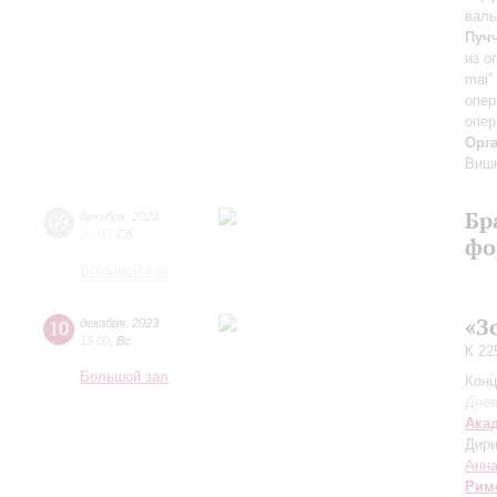
вал
Пуч
из о
mai”
опер
опер
Орг
Виш
Бр
09
декабря
,
2023
20:00
,
Сб
фо
Большой зал
«З
10
декабря
,
2023
15:00
,
Вс
К 22
Большой зал
Конц
Днев
Ака
Дири
Анна
Рим