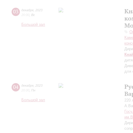
Кн
03
декабря
,
2023
20:00
,
Вс
ко
Мо
Большой зал
О
Каме
конс
Дири
Кна
дитя
Диве
для 
Ру
04
декабря
,
2023
20:00
,
Пн
Ва
Большой зал
220 
А.В
Госу
им.В
Дири
сопр