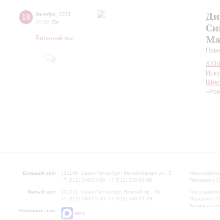
Ди
18
декабря
,
2023
20:00
,
Пн
Си
Ма
Большой зал
Памя
XXII
Иску
Шос
«Ром
Большой зал:
191186, Санкт-Петербург, Михайловская ул., 2
Часы работы
+7 (812) 240-01-00, +7 (812) 240-01-80
Перерыв с 1
Малый зал:
191011, Санкт-Петербург, Невский пр., 30
Часы работы
+7 (812) 240-01-00, +7 (812) 240-01-70
Перерыв с 1
Вопросы на
Напишите нам:
MAX