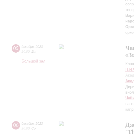
сопр
тено
Вар
нар
Орг
орке
Ча
05
декабря
,
2023
20:00
,
Вт
«З
Большой зал
Конц
П.И.
Акад
Ака
Дири
виол
Чай
на т
капр
Дж
06
декабря
,
2023
20:00
,
Ср
"T