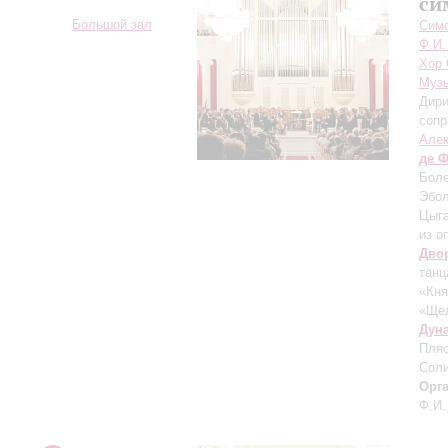
си
Большой зал
Симф
Ф.И.
Хор 
Музы
Дири
сопр
Але
де 
Боле
Эбол
Цыга
из о
Дво
танц
«Кня
«Ще
Дун
Пляс
Соли
Орг
Ф.И.