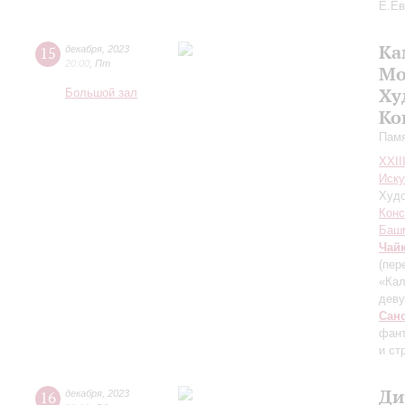
Е.Ев
Ка
15
декабря
,
2023
20:00
,
Пт
Мо
Ху
Большой зал
Ко
Памя
XXII
Иску
Худо
Конс
Баш
Чай
(пер
«Кал
дев
Сан
фант
и ст
Ди
16
декабря
,
2023