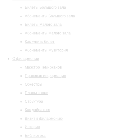
Билеты Большого зала
Абонементы Большого зала
Билеты Малого зала
Абонементы Малого зала
Как купить билет
Абонементы Музитория
О филармонии
Маэстро Темирканов
Правовая информация
Оркестры
Планы залов
Структура
Как добраться
Визит в филармонию
История
Библиотека