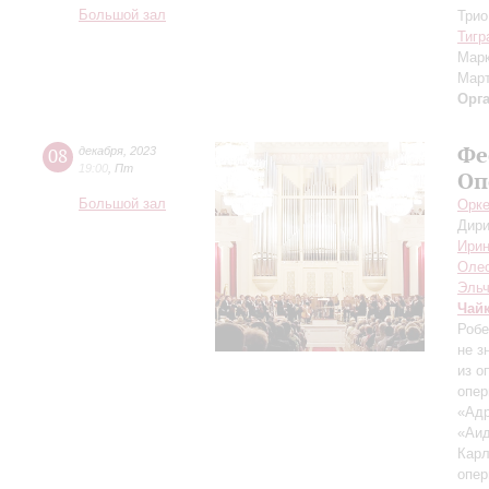
Большой зал
Трио
Тигр
Мар
Мар
Орг
Фе
08
декабря
,
2023
19:00
,
Пт
Оп
Большой зал
Орке
Дири
Ирин
Оле
Эльч
Чай
Робе
не з
из о
опер
«Адр
«Аид
Кар
опер