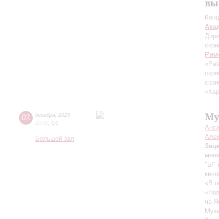
вы
Конц
Ака
Дири
скри
Рим
«Ра
скри
скри
«Кар
Му
02
декабря
,
2023
20:00
,
Сб
Анса
Алек
Большой зал
Зац
меня
"Ы" 
кино
«В п
«Нов
ча Я
Музы