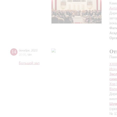
Каме
Анто
Дири
авто
вока
Фат
Аса
Орг
От
14
декабря
,
2023
20:00
,
Чт
Памя
Большой зал
XXII
Иску
Зас
сим
Хор 
Вале
Дири
вио
Шум
(орк
№ 13