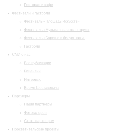
Ресторан и кафе
Фестивали и гастроли
Фестиваль «Площадь Искусств»
Фестиваль «Музыкальная коллекция»
Фестиваль «Барокко в белую ночь»
Гастроли
СМИ о нас
Все публикации
Рецензии
Интервью
Время Шостаковича
Партнеры
Наши партнеры
Фотогалерея
Стать партнером
Просветительские проекты