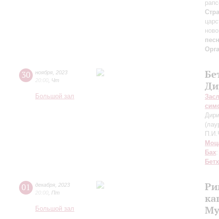
рапс
Стр
царс
ново
песн
Орг
Бе
30
ноября
,
2023
20:00
,
Чт
Ди
Большой зал
Зас
сим
Дири
(лау
П.И.
Моц
Бах
Бет
Ри
01
декабря
,
2023
20:00
,
Пт
ка
Му
Большой зал