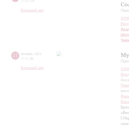
20:00
,
Сб
Со
Большой зал
Памя
XXII
Иску
Ака
Шоп
Чай
Му
17
декабря
,
2023
20:00
,
Вс
Памя
Большой зал
XXII
Иску
Анса
Паве
виол
Фар
Мах
Бро
«Ве
Г.Пе
сюи