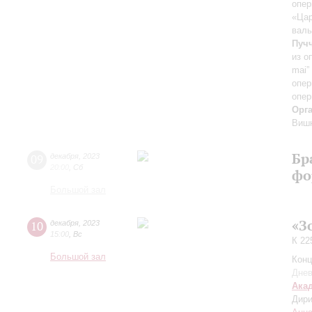
опер
«Цар
вал
Пуч
из о
mai”
опер
опер
Орг
Виш
Бр
09
декабря
,
2023
20:00
,
Сб
фо
Большой зал
«З
10
декабря
,
2023
15:00
,
Вс
К 22
Большой зал
Конц
Днев
Ака
Дири