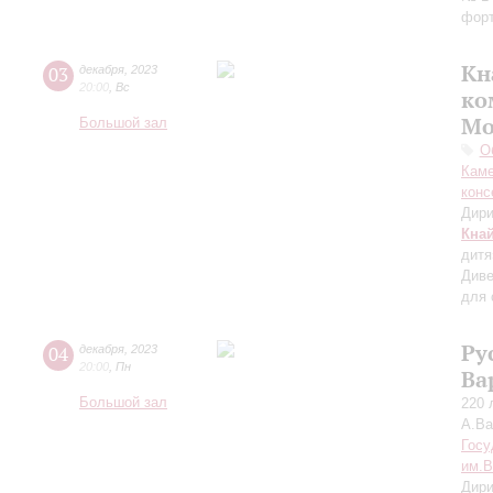
форт
Кн
03
декабря
,
2023
20:00
,
Вс
ко
Мо
Большой зал
О
Каме
конс
Дири
Кна
дитя
Диве
для 
Ру
04
декабря
,
2023
20:00
,
Пн
Ва
Большой зал
220 
А.В
Госу
им.В
Дири