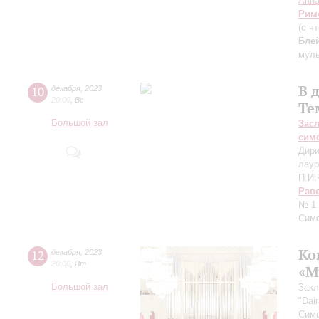
Анна
Рим
(с ч
Бле
мул
В 
10
декабря
,
2023
20:00
,
Вс
Те
Большой зал
Зас
сим
Дири
лаур
П.И.
Рав
№ 1 
Сим
Ко
12
декабря
,
2023
20:00
,
Вт
«М
Большой зал
Закл
"Dair
Симф