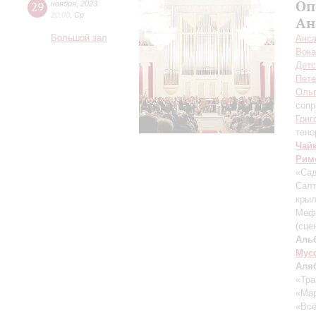
Оп
29
ноября
,
2023
20:00
,
Ср
Ан
Большой зал
Анса
Вока
Детс
Пете
Ольг
сопр
Григ
тено
Чай
Рим
«Сад
Сал
крыл
Мефи
(сце
Аль
Мус
Аля
«Тра
«Мар
«Всё