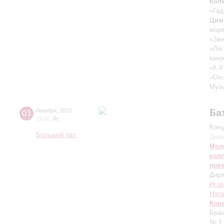
Кол
«Гад
Цим
мор
«Зве
«Лег
кин
«К-9
«Охо
Музы
Ба
03
декабря
,
2023
15:00
,
Вс
Конц
Большой зал
Днев
Мол
кол
орк
Дири
Игор
Ната
Кор
Бран
№ 1 