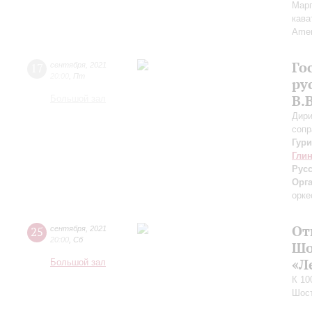
Марг
кава
Аmen
Го
17
сентября
,
2021
20:00
,
Пт
ру
В.
Большой зал
Дири
сопр
Гур
Гли
Рус
Орг
орке
От
25
сентября
,
2021
20:00
,
Сб
Шо
«Л
Большой зал
К 10
Шос