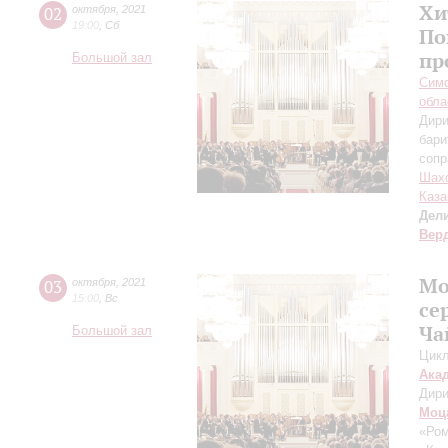
Хи
02
октября
,
2021
19:00
,
Сб
По
пр
Большой зал
Симф
обла
Дири
бари
сопр
Шах
Каза
Дел
Вер
Мо
03
октября
,
2021
15:00
,
Вс
се
Ча
Большой зал
Цикл
Ака
Дири
Моц
«Ром