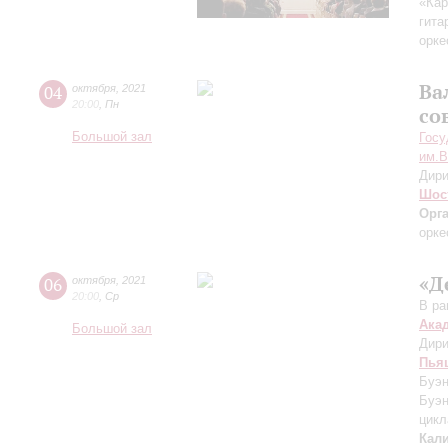
«Кар
гита
орке
Ва
04
октября
,
2021
20:00
,
Пн
со
Большой зал
Госу
им.В
Дири
Шос
Орг
орке
«Д
06
октября
,
2021
20:00
,
Ср
В ра
Ака
Большой зал
Дири
Пья
Буэн
Буэн
цикл
Кал