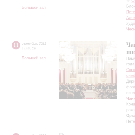
О
Блок
Большой зал
Пете
Алек
худо
Чес
Ча
11
сентября
,
2021
19:00
,
Сб
ше
Большой зал
Памя
года
Санк
симф
Дири
фор
виол
Чай
Конц
роко
Орг
Пете