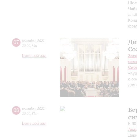
Шос
Чай
аль
Конц
фраг
Ди
07
октября
,
2021
20:00
,
Чт
Со
Большой зал
Зас
сим
Сиб
«Ку
с ор
для 
Бе
08
октября
,
2021
20:00
,
Пт
си
Большой зал
К 90
Ака
Дири