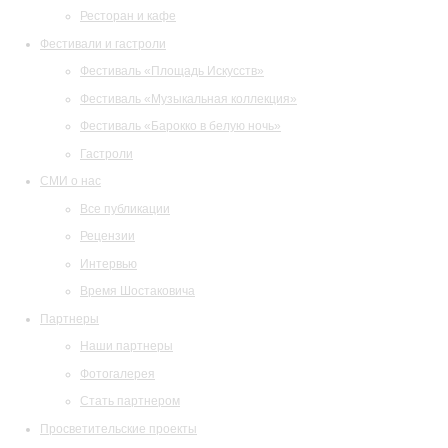
Ресторан и кафе
Фестивали и гастроли
Фестиваль «Площадь Искусств»
Фестиваль «Музыкальная коллекция»
Фестиваль «Барокко в белую ночь»
Гастроли
СМИ о нас
Все публикации
Рецензии
Интервью
Время Шостаковича
Партнеры
Наши партнеры
Фотогалерея
Стать партнером
Просветительские проекты