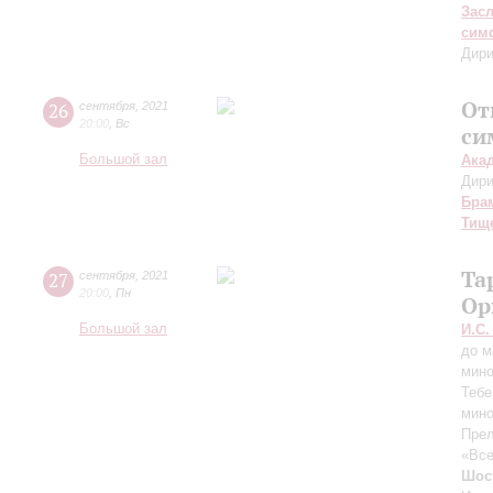
Зас
сим
Дири
От
26
сентября
,
2021
20:00
,
Вс
си
Большой зал
Ака
Дири
Бра
Тищ
Та
27
сентября
,
2021
20:00
,
Пн
Ор
Большой зал
И.С.
до м
мин
Тебе
мин
Прел
«Все
Шос