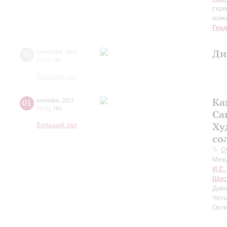
скри
мажо
Ген
Ди
30
сентября
,
2021
20:00
,
Чт
Большой зал
Ка
01
октября
,
2021
20:00
,
Пт
Са
Ху
Большой зал
со
О
Меж
И.С.
Шос
Диве
Четы
Окте