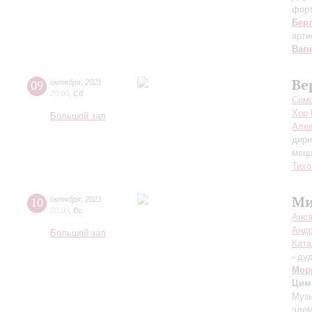
фор
Бер
арти
Ваг
Ве
09
октября
,
2021
20:00
,
Сб
Симф
Хор 
Большой зал
Але
дири
мецц
Тихо
Ми
10
октября
,
2021
20:00
,
Вс
Анса
Андр
Большой зал
Ката
- ду
Мор
Цим
Музы
элем