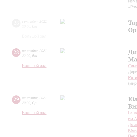
Изма
«Ром
Та
28
сентября
,
2021
20:00
,
Вт
Ор
Большой зал
Ди
28
сентября
,
2021
22:00
,
Вт
Ма
Большой зал
Симф
Дири
Рет
(мир
Юл
29
сентября
,
2021
20:00
,
Ср
Ви
Большой зал
La V
им.А
Дмит
Юли
Пер