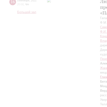
Лю
16
сентября
,
2021
20:00
,
Чт
пр
«П
Большой зал
Гала
Ф.М.
Симф
Ф.И.
Конц
Влад
дири
Дири
худо
Пон
Але
Жанн
мецц
Гли
Бет
Моц
Вер
расс
Увер
Тел