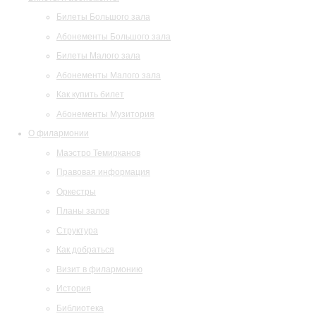
Билеты Большого зала
Абонементы Большого зала
Билеты Малого зала
Абонементы Малого зала
Как купить билет
Абонементы Музитория
О филармонии
Маэстро Темирканов
Правовая информация
Оркестры
Планы залов
Структура
Как добраться
Визит в филармонию
История
Библиотека