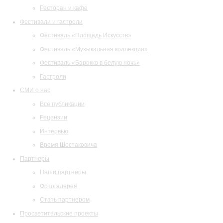
Ресторан и кафе
Фестивали и гастроли
Фестиваль «Площадь Искусств»
Фестиваль «Музыкальная коллекция»
Фестиваль «Барокко в белую ночь»
Гастроли
СМИ о нас
Все публикации
Рецензии
Интервью
Время Шостаковича
Партнеры
Наши партнеры
Фотогалерея
Стать партнером
Просветительские проекты