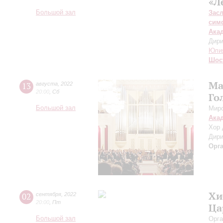
«Л
Большой зал
Зас
сим
Ака
Дири
Юли
Шос
Ма
13
августа
,
2022
20:00
,
Сб
Го
Большой зал
Миро
Ака
Хор 
Дири
Орг
Хи
02
сентября
,
2022
20:00
,
Пт
Ца
Большой зал
Орга