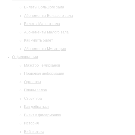
Билеты Большого зала
Абонементы Большого зала
Билеты Малого зала
Абонементы Малого зала
Как купить билет
Абонементы Музитория
О филармонии
Маэстро Темирканов
Правовая информация
Оркестры
Планы залов
Структура
Как добраться
Визит в филармонию
История
Библиотека