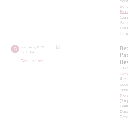
фор
Бене
Рах
(1-я
Рапс
Орг
Пете
Вс
07
сентября
,
2022
20:00
,
Ср
Ра
Ве
Большой зал
Санк
симф
Дири
фор
фор
Рах
(2-я
Конц
Орг
Пете