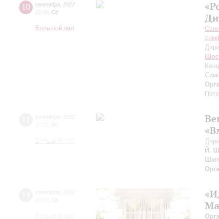
«Р
10
сентября
,
2022
20:00
,
Сб
Ди
Большой зал
Санк
симф
Дири
Шос
Конц
Сим
Орг
Пете
Ве
11
сентября
,
2022
20:00
,
Вс
«В
Большой зал
Дири
Й. Ш
Шют
Орг
«И
14
сентября
,
2022
20:00
,
Ср
Ма
Большой зал
Орг