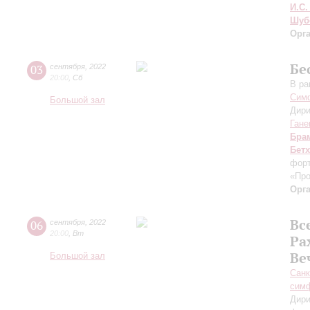
И.С.
Шуб
Орг
Бе
03
сентября
,
2022
20:00
,
Сб
В ра
Симф
Большой зал
Дири
Гане
Бра
Бет
форт
«Пр
Орг
Вс
06
сентября
,
2022
20:00
,
Вт
Ра
Ве
Большой зал
Санк
симф
Дири