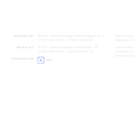
Большой зал:
191186, Санкт-Петербург, Михайловская ул., 2
Часы работы
+7 (812) 240-01-00, +7 (812) 240-01-80
Перерыв с 1
Малый зал:
191011, Санкт-Петербург, Невский пр., 30
Часы работы
+7 (812) 240-01-00, +7 (812) 240-01-70
Перерыв с 1
Вопросы на
Напишите нам:
MAX