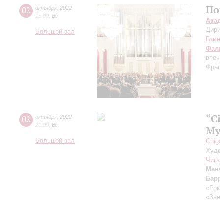
По
02
октября
,
2022
15:00
,
Вс
Ака
Дири
Большой зал
Гли
Фал
впеч
Фраг
“C
02
октября
,
2022
20:00
,
Вс
Му
Большой зал
Chig
Худо
Чига
Ман
Бар
«Рок
«Звё