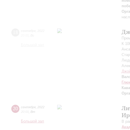
ном
поб
Орг
насл
Дж
18
сентября
,
2022
20:00
,
Вс
Прем
К 10
Большой зал
Анса
Ста
Люд
Але
Джо
Вал
Глю
Кав
Орг
Ли
20
сентября
,
2022
20:00
,
Вт
Ир
Большой зал
В ра
Ака