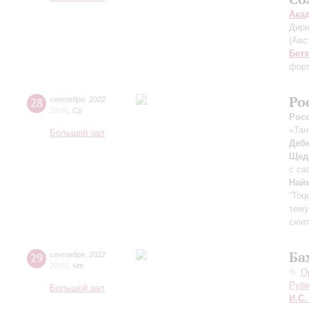
Ака
Дири
(Авс
Бет
форт
Ро
28
сентября
,
2022
20:00
,
Ср
Рос
«Тан
Большой зал
Деб
Щед
с са
Най
“Toq
тему
сюи
Ба
29
сентября
,
2022
20:00
,
Чт
О
Руби
Большой зал
И.С.