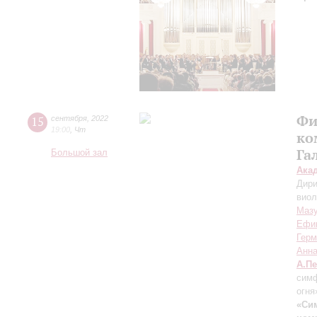
Фи
15
сентября
,
2022
19:00
,
Чт
ко
Га
Большой зал
Ака
Дири
вио
Маз
Ефи
Гер
Анн
А.П
симф
огня
«Си