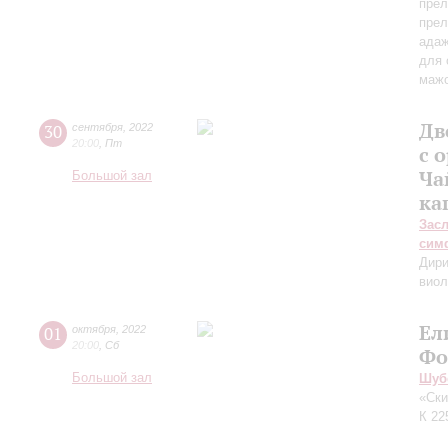
прел
прел
адаж
для 
маж
Дв
30
сентября
,
2022
20:00
,
Пт
с 
Ча
Большой зал
ка
Зас
сим
Дири
виол
Ел
01
октября
,
2022
20:00
,
Сб
Фо
Большой зал
Шуб
«Ски
К 22