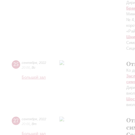
Дири
Бра
Мим
№ 4
коро
«Ра
Шни
Сим
Сици
От
25
сентября
,
2022
20:00
,
Вс
Ко д
Зас
Большой зал
сим
Дири
виол
Шос
виол
От
27
сентября
,
2022
20:00
,
Вт
си
Со
Большой зал