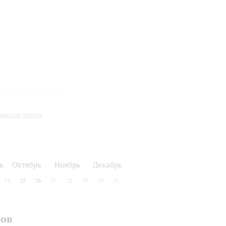
инская карта
ь
Октябрь
Ноябрь
Декабрь
24
25
26
27
28
29
30
31
тов