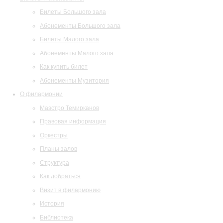
Билеты Большого зала
Абонементы Большого зала
Билеты Малого зала
Абонементы Малого зала
Как купить билет
Абонементы Музитория
О филармонии
Маэстро Темирканов
Правовая информация
Оркестры
Планы залов
Структура
Как добраться
Визит в филармонию
История
Библиотека