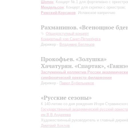
Шопен
: Концерт № 1 для фортепиано с оркестро
Мендельсон
: Концерт для скрипки с оркестром;
Римский-Корсаков
: Испанское каприччио
Рахманинов. «Всенощное бде
Общедоступный концерт
Концертный хор Санкт-Петербурга
Дирижер -
Владимир Беглецов
Прокофьев. «Золушка»
Хачатурян. «Спартак», «Гаянэ
Заслуженный коллектив России академическ
симфонический оркестр филармонии
Дирижер -
Павел Бубельников
«Русские сезоны»
К 140-летию со дня рождения Игоря Стравинског
Государственный академический русский оркестр
им.В.В.Андреева
Художественный руководитель и главный дирижё
Дмитрий Хохлов