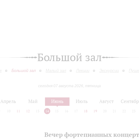
Большой зал
я
Большой зал
Малый зал
Лекции
Экскурсии
Пушк
сегодня 07 августа 2026, пятница
Апрель
Май
Июнь
Июль
Август
Сентябр
9
10
11
12
13
14
15
16
17
18
19
20
21
22
23
Вечер фортепианных концер