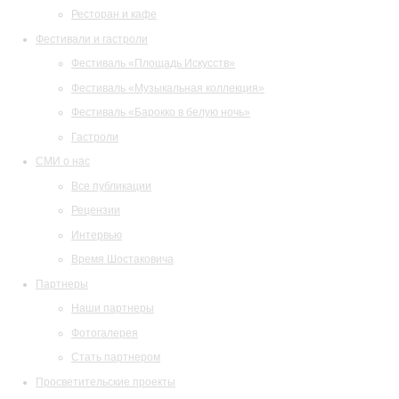
Ресторан и кафе
Фестивали и гастроли
Фестиваль «Площадь Искусств»
Фестиваль «Музыкальная коллекция»
Фестиваль «Барокко в белую ночь»
Гастроли
СМИ о нас
Все публикации
Рецензии
Интервью
Время Шостаковича
Партнеры
Наши партнеры
Фотогалерея
Стать партнером
Просветительские проекты