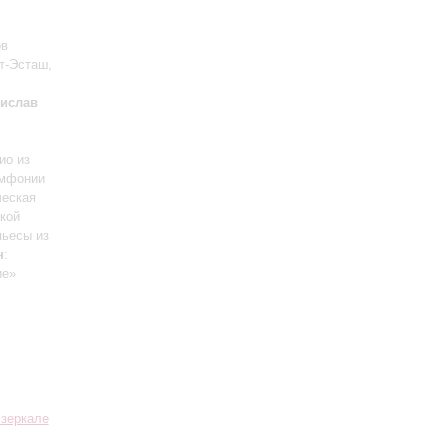
ов
т-Эсташ,
нислав
ио из
имфонии
ческая
ской
пьесы из
н
:
ие»
 зеркале