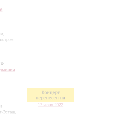
ий
-
ом;
кестром
я»
армонии
Концерт
перенесен на
17 июня 2022
ов
т-Эсташ,