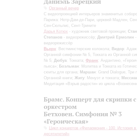
Даниэль Зарецкий
Органный вечер
С видеопроекцией интерьеров знаменитых собор
Парижа: Нотр-Дам-де-Пари, церквей Мадлен, Сен
Сен-Сюльпис, Сент-Трините
Дарья Котюх
- художник световой проекции;
Ста
Степанов
- видеорежиссёр;
Дмитрий Ермолин
-
видеорежиссёр
Вьерн
: Вестминстерские колокола;
Видор
: Адаж
Органной симфонии № 5, Токката из Органной с
№ 5;
Дюбуа
: Токката;
Франк
: Андантино, «Герои
пьеса»;
Боэльман
: Молитва и Токката из Готиче
сюиты для органа;
Маршан
: Grand Dialogue, Три 
Органной книги;
Жигу
: Менуэт и токката;
Мессиа
Медитация «Взрыв радости» из цикла «Вознесен
Брамс. Концерт для скрипки с
оркестром
Бетховен. Симфония № 3
«Героическая»
Цикл концертов «Филармония - 100. История в
десятилетий»