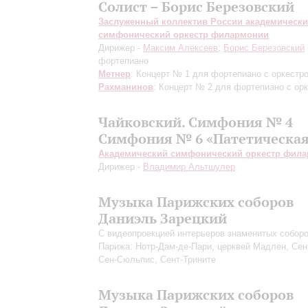
Солист – Борис Березовский
Заслуженный коллектив России академическ
симфонический оркестр филармонии
Дирижер -
Максим Алексеев
;
Борис Березовский
фортепиано
Метнер
: Концерт № 1 для фортепиано с оркестр
Рахманинов
: Концерт № 2 для фортепиано с ор
Чайковский. Симфония № 4
Симфония № 6 «Патетическа
Академический симфонический оркестр фил
Дирижер -
Владимир Альтшулер
Музыка Парижских соборов
Даниэль Зарецкий
С видеопроекцией интерьеров знаменитых собор
Парижа: Нотр-Дам-де-Пари, церквей Мадлен, Сен
Сен-Сюльпис, Сент-Трините
Музыка Парижских соборов