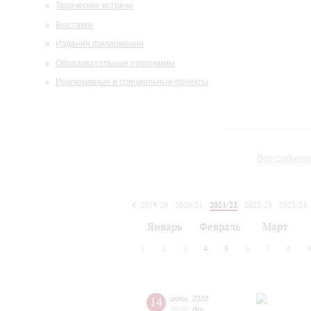
Творческие встречи
Выставки
Издания филармонии
Образовательные программы
Инклюзивные и специальные проекты
Все событи
2019/20
2020/21
2021/22
2022/23
2023/24
2024/25
2025/26
2026/27
Январь
Февраль
Март
1
2
3
4
5
6
7
8
14
июня
,
2022
20:00
,
Вт