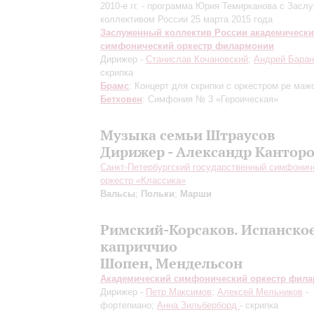
2010-е гг. - программа Юрия Темирканова с Зас
коллективом России 25 марта 2015 года
Заслуженный коллектив России академическ
симфонический оркестр филармонии
Дирижер -
Станислав Кочановский
;
Андрей Баран
скрипка
Брамс
: Концерт для скрипки с оркестром ре маж
Бетховен
: Симфония № 3 «Героическая»
Музыка семьи Штраусов
Дирижер - Александр Кантор
Санкт-Петербургский государственный симфонич
оркестр «Классика»
Вальсы
;
Польки
;
Марши
Римский-Корсаков. Испанско
каприччио
Шопен, Мендельсон
Академический симфонический оркестр фил
Дирижер -
Петр Максимов
;
Алексей Мельников
-
фортепиано;
Анна Зильберборд
- скрипка