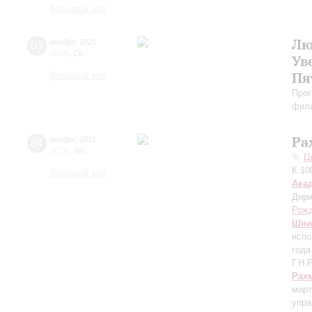
Большой зал
Лю
03
ноября
,
2021
20:00
,
Ср
Ув
Пя
Большой зал
Прог
фила
Ра
04
ноября
,
2021
20:00
,
Чт
Ц
К 10
Большой зал
Ака
Дири
Рожд
Шни
испо
года
Г.Н.
Рах
март
упра