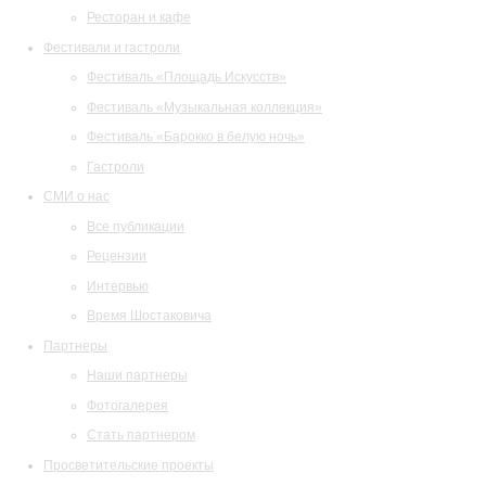
Ресторан и кафе
Фестивали и гастроли
Фестиваль «Площадь Искусств»
Фестиваль «Музыкальная коллекция»
Фестиваль «Барокко в белую ночь»
Гастроли
СМИ о нас
Все публикации
Рецензии
Интервью
Время Шостаковича
Партнеры
Наши партнеры
Фотогалерея
Стать партнером
Просветительские проекты