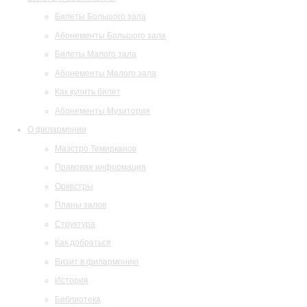
Билеты Большого зала
Абонементы Большого зала
Билеты Малого зала
Абонементы Малого зала
Как купить билет
Абонементы Музитория
О филармонии
Маэстро Темирканов
Правовая информация
Оркестры
Планы залов
Структура
Как добраться
Визит в филармонию
История
Библиотека