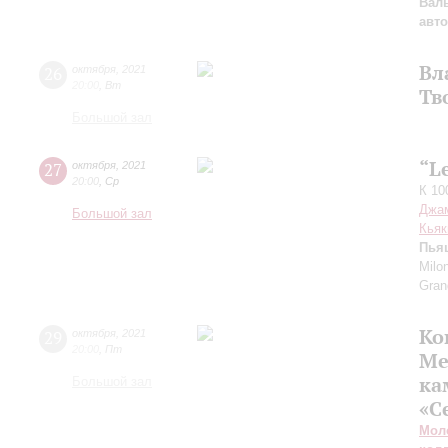
Вал
авт
Вл
26
октября
,
2021
20:00
,
Вт
Тв
Большой зал
“L
27
октября
,
2021
20:00
,
Ср
К 10
Джа
Большой зал
Кьяк
Пья
Milon
Gran
Ко
29
октября
,
2021
20:00
,
Пт
Ме
ка
Большой зал
«С
Мол