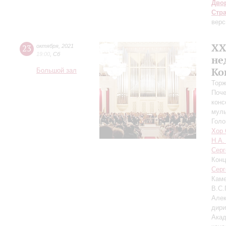
Дво
Стр
верс
XX
23
октября
,
2021
19:00
,
Сб
не
Ко
Большой зал
Торж
Поче
конс
муль
Гол
Хор 
Н.А.
Серг
Конц
Серг
Каме
В.С.
Але
дири
Акад