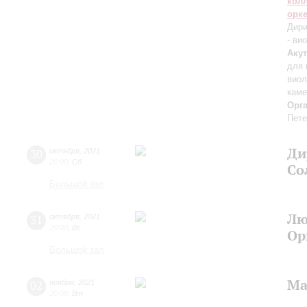
кол
орк
Дири
- ви
Акут
для 
виол
каме
Орг
Пете
Ди
30
октября
,
2021
20:00
,
Сб
Со
Большой зал
Лю
31
октября
,
2021
20:00
,
Вс
Ор
Большой зал
Ма
02
ноября
,
2021
20:00
,
Вт