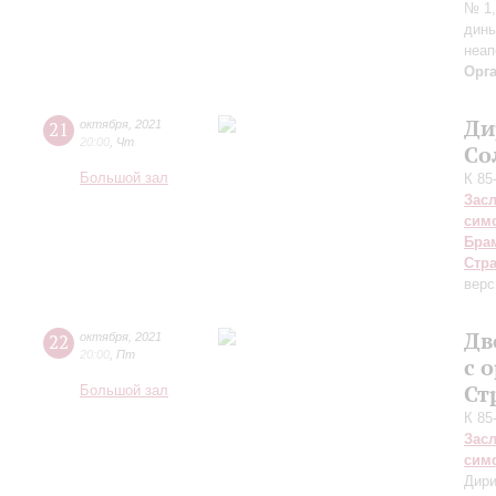
№ 1,
динь
неап
Орг
Ди
21
октября
,
2021
20:00
,
Чт
Со
Большой зал
К 85
Зас
сим
Бра
Стр
верс
Дв
22
октября
,
2021
20:00
,
Пт
с 
Ст
Большой зал
К 85
Зас
сим
Дири