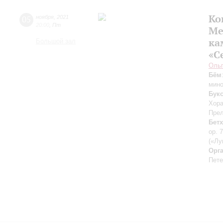
Ко
05
ноября
,
2021
20:00
,
Пт
Ме
ка
Большой зал
«С
Оль
Бём
мино
Букс
Хора
Прел
Бет
op. 
(«Лу
Орг
Пете