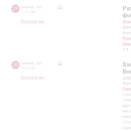
Ра
19
октября
,
2021
20:00
,
Вт
фо
Большой зал
Ака
Дири
фор
Рах
Цем
Х.К.
Хи
20
октября
,
2021
20:00
,
Ср
Во
Большой зал
Хибл
фор
Гли
огон
снов
здес
высо
жаво
«Что
быва