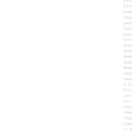
конс
Евге
Акад
Над
дири
Свод
Серг
Анса
Дири
Сол
Але
Дави
Фля
лири
смеш
А.Ти
В.Ко
для 
«О, 
свят
«Мир
«Нар
Севе
ст. 