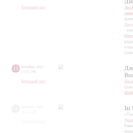
Ди
Большой зал
Зас
сим
Дири
Лау
- ва
Сме
роди
клар
Симф
Дж
15
октября
,
2021
20:00
,
Пт
Во
Большой зал
Джо
Gram
Шуб
In
16
октября
,
2021
20:00
,
Сб
«The
Наза
Большой зал
Глас
(вер