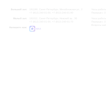
Большой зал:
191186, Санкт-Петербург, Михайловская ул., 2
Часы работы
+7 (812) 240-01-00, +7 (812) 240-01-80
Перерыв с 1
Малый зал:
191011, Санкт-Петербург, Невский пр., 30
Часы работы
+7 (812) 240-01-00, +7 (812) 240-01-70
Перерыв с 1
Вопросы на
Напишите нам:
MAX