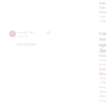
Най
Айг
Пел
стру
smil
Са
17
октября
,
2021
20:00
,
Вс
го
ор
Большой зал
Ди
Бет
из м
из с
Сиб
Дво
танц
«По
вече
прок
«Дж
поль