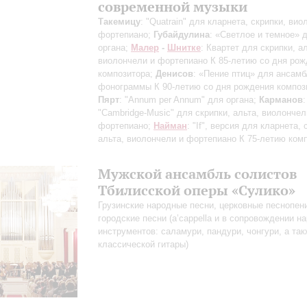
современной музыки
Такемицу
: "Quatrain" для кларнета, скрипки, вио
фортепиано;
Губайдулина
: «Светлое и темное» 
органа;
Малер
-
Шнитке
: Квартет для скрипки, а
виолончели и фортепиано
К 85-летию со дня ро
композитора
;
Денисов
: «Пение птиц» для ансамб
фонограммы
К 90-летию со дня рождения композ
Пярт
: "Annum per Annum" для органа;
Карманов
:
"Cambridge-Music" для скрипки, альта, виолончел
фортепиано;
Найман
: "If", версия для кларнета, 
альта, виолончели и фортепиано
К 75-летию ком
Мужской ансамбль солистов
Тбилисской оперы «Сулико»
Грузинские народные песни, церковные песнопен
городские песни (а’cappella и в сопровождении н
инструментов: саламури, пандури, чонгури, а та
классической гитары)