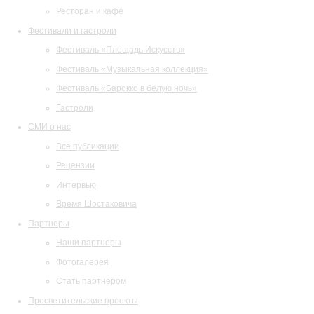
Ресторан и кафе
Фестивали и гастроли
Фестиваль «Площадь Искусств»
Фестиваль «Музыкальная коллекция»
Фестиваль «Барокко в белую ночь»
Гастроли
СМИ о нас
Все публикации
Рецензии
Интервью
Время Шостаковича
Партнеры
Наши партнеры
Фотогалерея
Стать партнером
Просветительские проекты