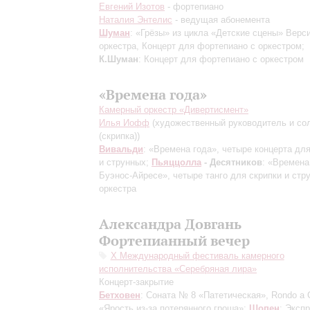
Евгений Изотов
- фортепиано
Наталия Энтелис
- ведущая абонемента
Шуман
: «Грёзы» из цикла «Детские сцены»
Верс
оркестра
, Концерт для фортепиано с оркестром;
К.Шуман
: Концерт для фортепиано с оркестром
«Времена года»
Камерный оркестр «Дивертисмент»
Илья Иофф
(художественный руководитель и со
(скрипка))
Вивальди
: «Времена года», четыре концерта для
и струнных;
Пьяццолла
- Десятников
: «Времена
Буэнос-Айресе», четыре танго для скрипки и стр
оркестра
Александра Довгань
Фортепианный вечер
Х Международный фестиваль камерного
исполнительства «Серебряная лира»
Концерт-закрытие
Бетховен
: Соната № 8 «Патетическая», Rondo a C
«Ярость из-за потерянного гроша»;
Шопен
: Эксп