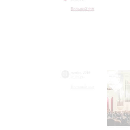
Большой зал
01
ноября
,
2019
20:00
,
Пт
Большой зал