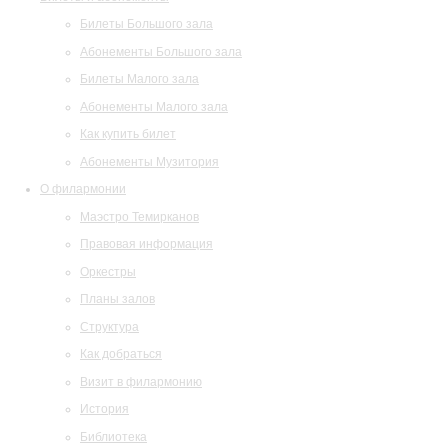
Билеты Большого зала
Абонементы Большого зала
Билеты Малого зала
Абонементы Малого зала
Как купить билет
Абонементы Музитория
О филармонии
Маэстро Темирканов
Правовая информация
Оркестры
Планы залов
Структура
Как добраться
Визит в филармонию
История
Библиотека