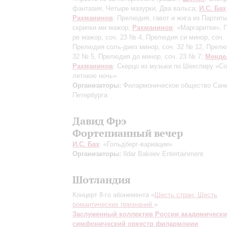
фантазия, Четыре мазурки, Два вальса;
И.С. Бах
Рахманинов
: Прелюдия, гавот и жига из Партит
скрипки ми мажор;
Рахманинов
: «Маргаритки»,
ре мажор, соч. 23 № 4, Прелюдия си минор, соч.
Прелюдия соль-диез минор, соч. 32 № 12, Прелю
32 № 5, Прелюдия до минор, соч. 23 № 7;
Менде
Рахманинов
: Скерцо из музыки по Шекспиру «Со
летнюю ночь»
Организаторы:
Филармоническое общество Санк
Петербурга
Давид Фрэ
Фортепианный вечер
И.С. Бах
: «Гольдберг-вариации»
Организаторы:
Ildar Bakeev Entertainment
Шотландия
Концерт 8-го абонемента «
Шесть стран. Шесть
романтических признаний
»
Заслуженный коллектив России академическ
симфонический оркестр филармонии