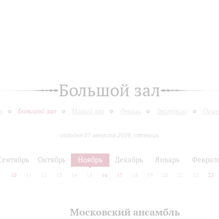
Большой зал
я
Большой зал
Малый зал
Лекции
Экскурсии
Пушк
сегодня 07 августа 2026, пятница
Сентябрь
Октябрь
Ноябрь
Декабрь
Январь
Феврал
9
10
11
12
13
14
15
16
17
18
19
20
21
22
23
Московский ансамбль