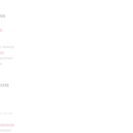
на
ий
е мажор
ер
:
ражения
и
ном
ля всей
армонии
пиано;