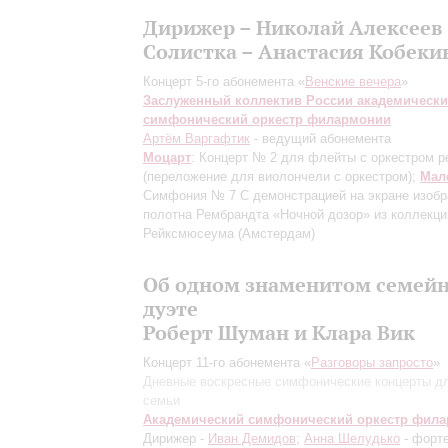
Дирижер – Николай Алексеев
Солистка – Анастасия Кобеки
Концерт 5-го абонемента «
Венские вечера
»
Заслуженный коллектив России академическ
симфонический оркестр филармонии
Артём Варгафтик
- ведущий абонемента
Моцарт
: Концерт № 2 для флейты с оркестром р
(переложение для виолончели с оркестром);
Мал
Симфония № 7
С демонстрацией на экране изоб
полотна Рембрандта «Ночной дозор» из коллекци
Рейксмюсеума (Амстердам)
Об одном знаменитом семей
дуэте
Роберт Шуман и Клара Вик
Концерт 11-го абонемента «
Разговоры запросто
»
Дневные воскресные симфонические концерты д
семьи
Академический симфонический оркестр фил
Дирижер -
Иван Демидов
;
Анна Шелудько
- форте