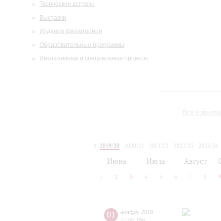
Творческие встречи
Выставки
Издания филармонии
Образовательные программы
Инклюзивные и специальные проекты
Все событи
2019/20
2020/21
2021/22
2022/23
2023/24
2024/25
2025/26
2026/27
Июнь
Июль
Август
1
2
3
4
5
6
7
8
01
ноября
,
2019
20:00
,
Пт