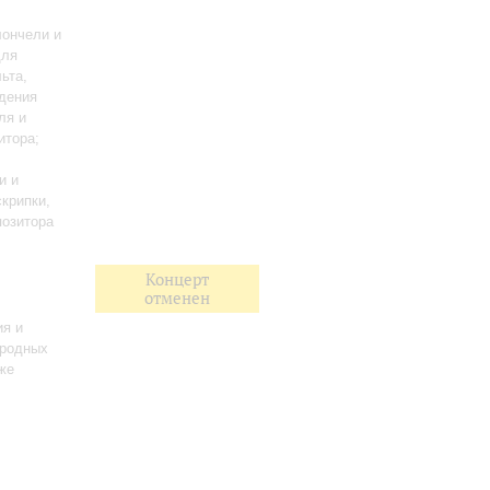
лончели и
для
льта,
ждения
ля и
итора
;
и и
скрипки,
позитора
Концерт
отменен
ия и
ародных
кже