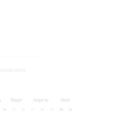
инская карта
ь
Март
Апрель
Май
24
25
26
27
28
29
30
31