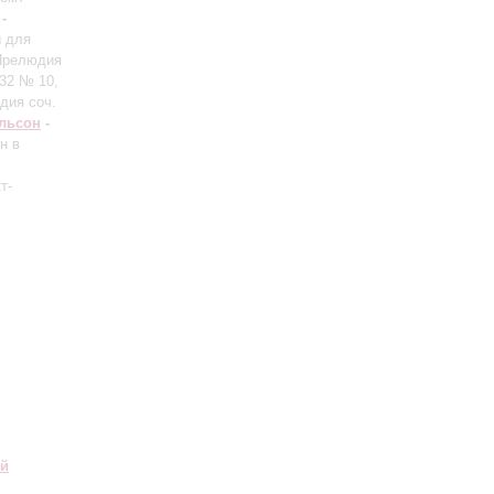
-
ы для
 Прелюдия
 32 № 10,
дия соч.
льсон
-
н в
т-
ий