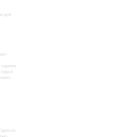
ия для
лист
 скрипки
 года в
унного
apriccio
ромт-