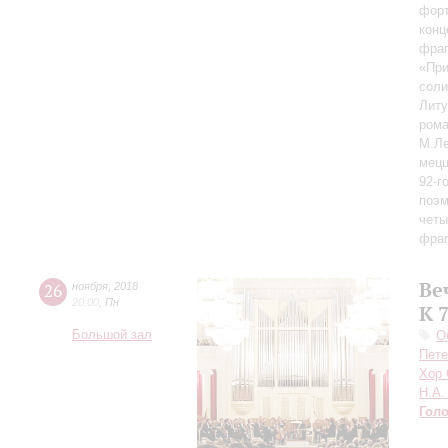
форт
конц
фра
«При
соли
Литу
рома
М.Ле
мецц
92-г
поэм
четы
фраг
Ве
26
ноября
,
2018
20:00
,
Пн
К 
Большой зал
О
Пете
Хор 
Н.А.
Гол