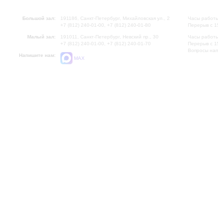
Большой зал:
191186, Санкт-Петербург, Михайловская ул., 2
Часы работы
+7 (812) 240-01-00, +7 (812) 240-01-80
Перерыв с 1
Малый зал:
191011, Санкт-Петербург, Невский пр., 30
Часы работы
+7 (812) 240-01-00, +7 (812) 240-01-70
Перерыв с 1
Вопросы на
Напишите нам:
MAX