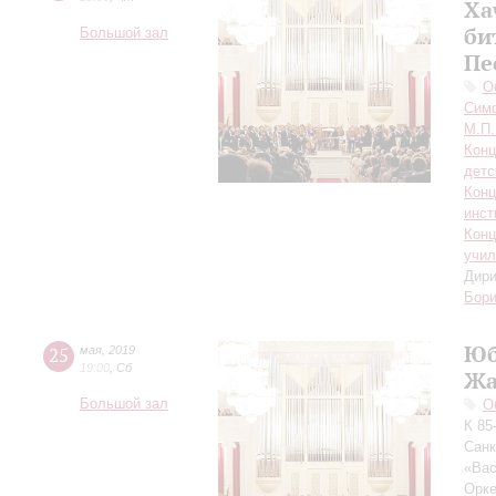
Ха
би
Большой зал
Пе
О
Симф
М.П.
Конц
детс
Конц
инст
Конц
учил
Дири
Бори
Юб
25
мая
,
2019
19:00
,
Сб
Жа
Большой зал
О
К 85
Санк
«Вас
Орке