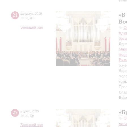
зем
«В
21
февраля
,
2019
20:00
,
Чт
Во
Большой зал
О
Адми
базы
Дири
Мар
Богд
Рим
орке
Вари
моло
темы
Прел
Спа
Бра
«Б
27
марта
,
2019
19:00
,
Ср
О
лети
Большой зал