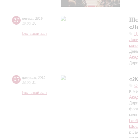
Шо
27
января
,
2019
19:00
,
Вс
«Л
Большой зал
Ц
Лени
конц
День
Ака
Дири
«Ж
05
февраля
,
2019
20:00
,
Вт
О
К ме
Большой зал
Ака
Дири
фор
мецц
Глеб
Шос
к За