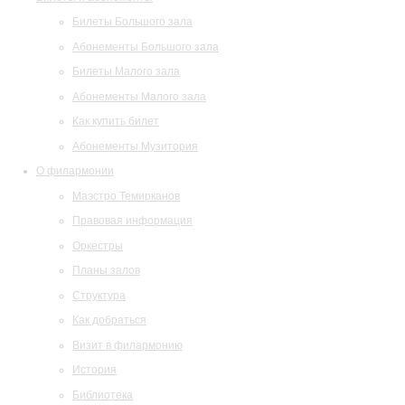
Билеты Большого зала
Абонементы Большого зала
Билеты Малого зала
Абонементы Малого зала
Как купить билет
Абонементы Музитория
О филармонии
Маэстро Темирканов
Правовая информация
Оркестры
Планы залов
Структура
Как добраться
Визит в филармонию
История
Библиотека