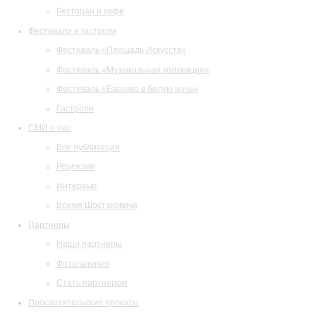
Ресторан и кафе
Фестивали и гастроли
Фестиваль «Площадь Искусств»
Фестиваль «Музыкальная коллекция»
Фестиваль «Барокко в белую ночь»
Гастроли
СМИ о нас
Все публикации
Рецензии
Интервью
Время Шостаковича
Партнеры
Наши партнеры
Фотогалерея
Стать партнером
Просветительские проекты