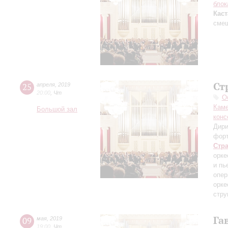
бло
Кас
смеш
Ст
25
апреля
,
2019
20:00
,
Чт
О
Каме
Большой зал
конс
Дири
фор
Стр
орке
и пь
опер
орке
стру
Га
09
мая
,
2019
19:00
,
Чт