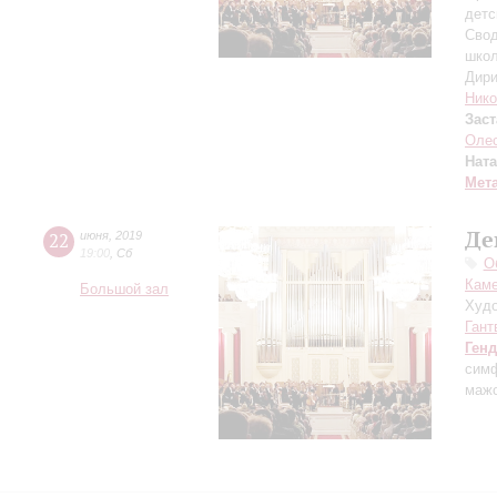
детс
Свод
шко
Дири
Нико
Зас
Оле
Нат
Мет
Де
22
июня
,
2019
19:00
,
Сб
О
Каме
Большой зал
Худо
Гант
Ген
сим
маж