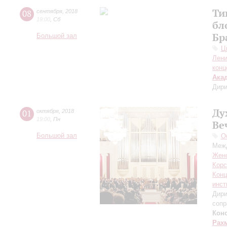
Ти
08
сентября
,
2018
19:00
,
Сб
бл
Бр
Большой зал
Ц
Лени
конц
Ака
Дири
Ду
01
октября
,
2018
19:00
,
Пн
Ве
Большой зал
О
Меж
Женс
Корс
Конц
инст
Дири
сопр
Конс
Рах