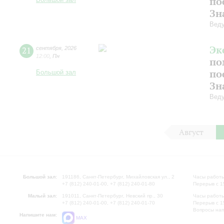
по
Большой зал
Зн
Вед
Эк
21
сентября
,
2026
12:00
,
Пн
по
по
Большой зал
Зн
Вед
Август
Большой зал:
191186, Санкт-Петербург, Михайловская ул., 2
Часы работы
+7 (812) 240-01-00, +7 (812) 240-01-80
Перерыв с 1
Малый зал:
191011, Санкт-Петербург, Невский пр., 30
Часы работы
+7 (812) 240-01-00, +7 (812) 240-01-70
Перерыв с 1
Вопросы на
Напишите нам:
MAX