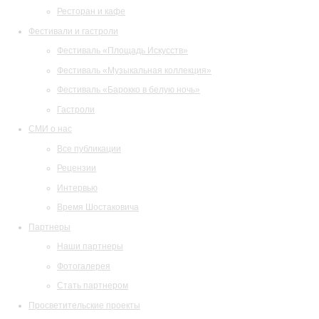
Ресторан и кафе
Фестивали и гастроли
Фестиваль «Площадь Искусств»
Фестиваль «Музыкальная коллекция»
Фестиваль «Барокко в белую ночь»
Гастроли
СМИ о нас
Все публикации
Рецензии
Интервью
Время Шостаковича
Партнеры
Наши партнеры
Фотогалерея
Стать партнером
Просветительские проекты