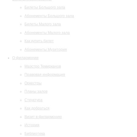
Билеты Большого зала
Абонементы Большого зала
Билеты Малого зала
Абонементы Малого зала
Как купить билет
Абонементы Музитория
О филармонии
Маэстро Темирканов
Правовая информация
Оркестры
Планы залов
Структура
Как добраться
Визит в филармонию
История
Библиотека