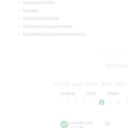
Творческие встречи
Выставки
Издания филармонии
Образовательные программы
Инклюзивные и специальные проекты
Все событи
2019/20
2020/21
2021/22
2022/23
2023/24
2024/25
2025/26
2026/27
Апрель
Май
Июнь
1
2
3
4
5
6
7
8
09
сентября
,
2025
11:00
,
Вт