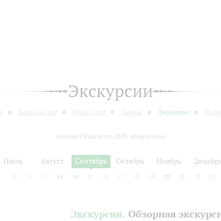
Экскурсии
я
Большой зал
Малый зал
Лекции
Экскурсии
Пушк
сегодня 09 августа 2026, воскресенье
Июль
Август
Сентябрь
Октябрь
Ноябрь
Декабр
9
10
11
12
13
14
15
16
17
18
19
20
21
22
23
Экскурсия.
Обзорная экскурс