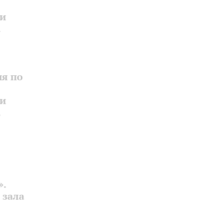
 и
.
ия по
 и
.
».
 зала