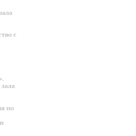
зала
.
тво с
».
 зала
ия по
 и
.