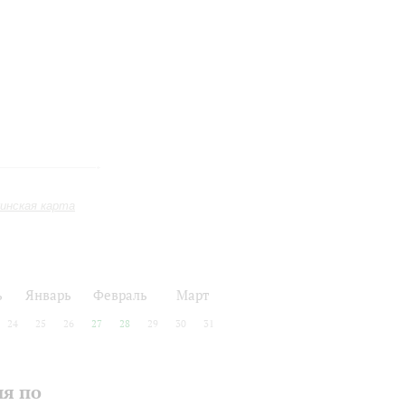
инская карта
ь
Январь
Февраль
Март
24
25
26
27
28
29
30
31
ия по