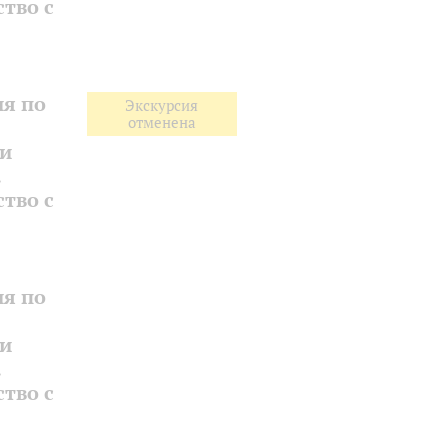
тво с
ия по
Экскурсия
отменена
 и
.
тво с
ия по
 и
.
тво с