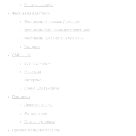
Ресторан и кафе
Фестивали и гастроли
Фестиваль «Площадь Искусств»
Фестиваль «Музыкальная коллекция»
Фестиваль «Барокко в белую ночь»
Гастроли
СМИ о нас
Все публикации
Рецензии
Интервью
Время Шостаковича
Партнеры
Наши партнеры
Фотогалерея
Стать партнером
Просветительские проекты