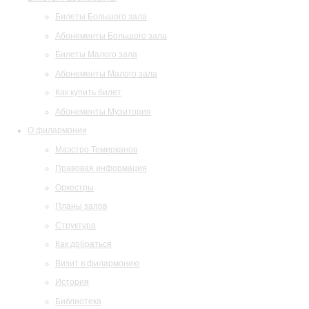
Билеты Большого зала
Абонементы Большого зала
Билеты Малого зала
Абонементы Малого зала
Как купить билет
Абонементы Музитория
О филармонии
Маэстро Темирканов
Правовая информация
Оркестры
Планы залов
Структура
Как добраться
Визит в филармонию
История
Библиотека