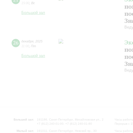
15:00
,
Вс
по
по
Большой зал
Зн
Веду
Эк
26
декабря
,
2025
11:00
,
Пт
по
по
Большой зал
Зн
Веду
Большой зал:
191186, Санкт-Петербург, Михайловская ул., 2
Часы работы
+7 (812) 240-01-00, +7 (812) 240-01-80
Перерыв с 1
Малый зал:
191011, Санкт-Петербург, Невский пр., 30
Часы работы