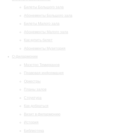
Билеты Большого зала
Абонементы Большого зала
Билеты Малого зала
Абонементы Малого зала
Как купить билет
Абонементы Музитория
О филармонии
Маэстро Темирканов
Правовая информация
Оркестры
Планы залов
Структура
Как добраться
Визит в филармонию
История
Библиотека