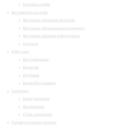
Ресторан и кафе
Фестивали и гастроли
Фестиваль «Площадь Искусств»
Фестиваль «Музыкальная коллекция»
Фестиваль «Барокко в белую ночь»
Гастроли
СМИ о нас
Все публикации
Рецензии
Интервью
Время Шостаковича
Партнеры
Наши партнеры
Фотогалерея
Стать партнером
Просветительские проекты