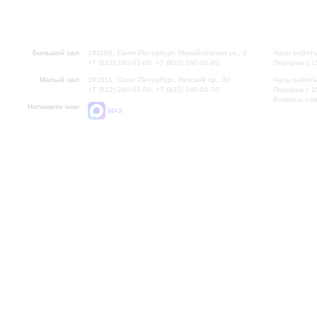
Большой зал:
191186, Санкт-Петербург, Михайловская ул., 2
Часы работы
+7 (812) 240-01-00, +7 (812) 240-01-80
Перерыв с 1
Малый зал:
191011, Санкт-Петербург, Невский пр., 30
Часы работы
+7 (812) 240-01-00, +7 (812) 240-01-70
Перерыв с 1
Вопросы на
Напишите нам:
MAX