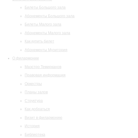
Билеты Большого зала
Абонементы Большого зала
Билеты Малого зала
Абонементы Малого зала
Как купить билет
Абонементы Музитория
О филармонии
Маэстро Темирканов
Правовая информация
Оркестры
Планы залов
Структура
Как добраться
Визит в филармонию
История
Библиотека