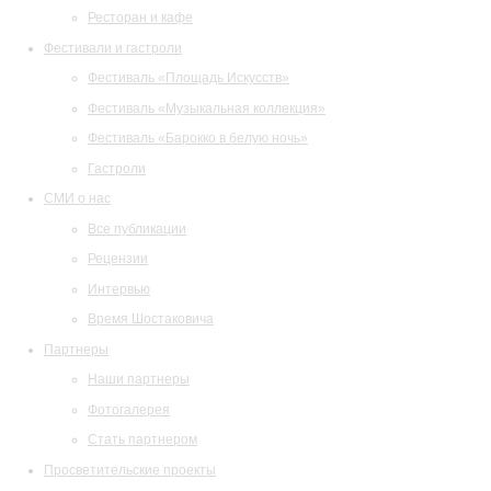
Ресторан и кафе
Фестивали и гастроли
Фестиваль «Площадь Искусств»
Фестиваль «Музыкальная коллекция»
Фестиваль «Барокко в белую ночь»
Гастроли
СМИ о нас
Все публикации
Рецензии
Интервью
Время Шостаковича
Партнеры
Наши партнеры
Фотогалерея
Стать партнером
Просветительские проекты