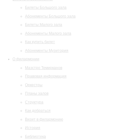
Билеты Большого зала
Абонементы Большого зала
Билеты Малого зала
Абонементы Малого зала
Как купить билет
Абонементы Музитория
О филармонии
Маэстро Темирканов
Правовая информация
Оркестры
Планы залов
Структура
Как добраться
Визит в филармонию
История
Библиотека