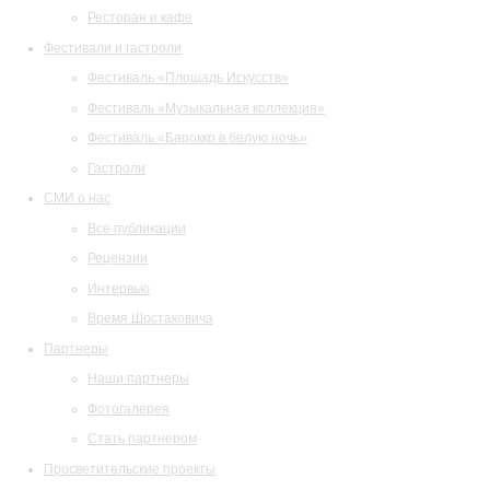
Ресторан и кафе
Фестивали и гастроли
Фестиваль «Площадь Искусств»
Фестиваль «Музыкальная коллекция»
Фестиваль «Барокко в белую ночь»
Гастроли
СМИ о нас
Все публикации
Рецензии
Интервью
Время Шостаковича
Партнеры
Наши партнеры
Фотогалерея
Стать партнером
Просветительские проекты