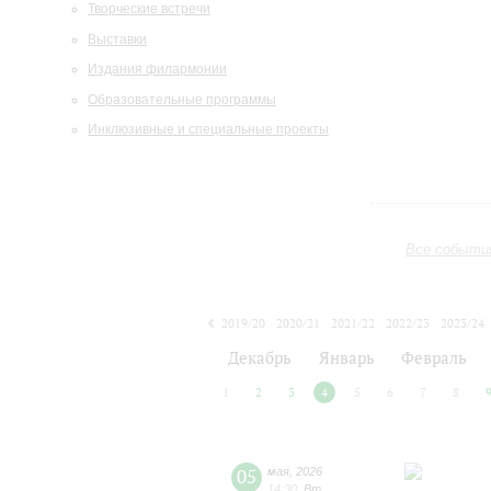
Творческие встречи
Выставки
Издания филармонии
Образовательные программы
Инклюзивные и специальные проекты
Все событи
2019/20
2020/21
2021/22
2022/23
2023/24
2024/25
2025/26
2026/27
Декабрь
Январь
Февраль
1
2
3
4
5
6
7
8
05
мая
,
2026
14:30
,
Вт