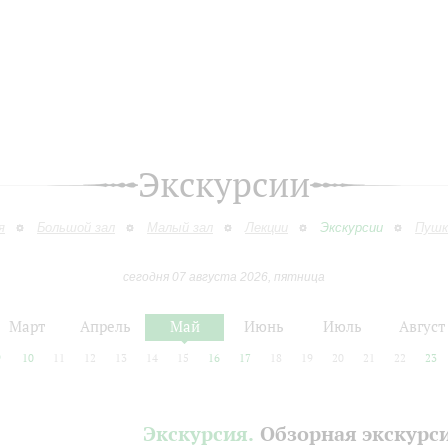
Экскурсии
я
Большой зал
Малый зал
Лекции
Экскурсии
Пушк
сегодня 07 августа 2026, пятница
Март
Апрель
Май
Июнь
Июль
Август
9
10
11
12
13
14
15
16
17
18
19
20
21
22
23
Экскурсия.
Обзорная экскурс