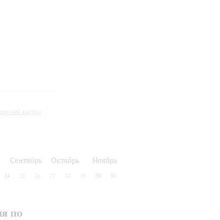
инская карта
Сентябрь
Октябрь
Ноябрь
24
25
26
27
28
29
30
31
ия по