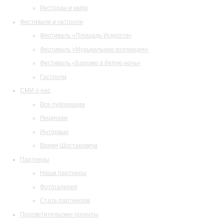
Ресторан и кафе
Фестивали и гастроли
Фестиваль «Площадь Искусств»
Фестиваль «Музыкальная коллекция»
Фестиваль «Барокко в белую ночь»
Гастроли
СМИ о нас
Все публикации
Рецензии
Интервью
Время Шостаковича
Партнеры
Наши партнеры
Фотогалерея
Стать партнером
Просветительские проекты