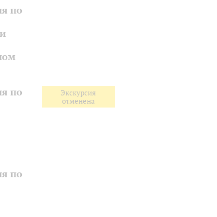
ия по
 и
ном
ия по
Экскурсия
отменена
ия по