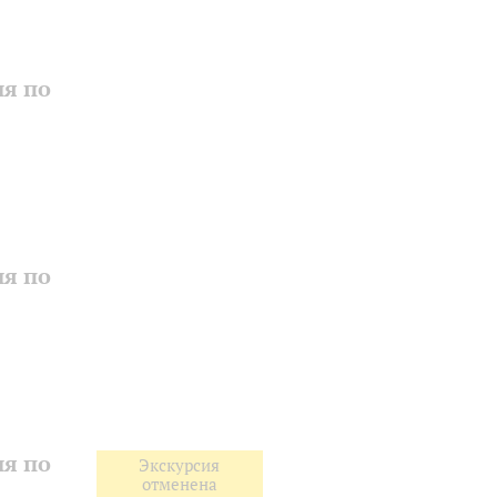
ия по
ия по
ия по
Экскурсия
отменена