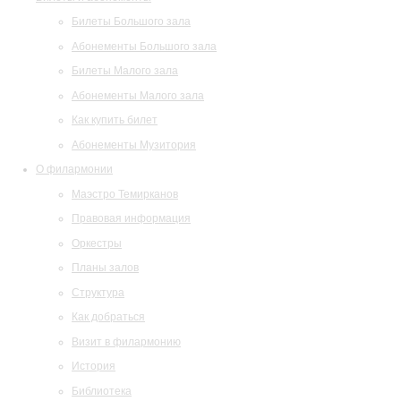
Билеты Большого зала
Абонементы Большого зала
Билеты Малого зала
Абонементы Малого зала
Как купить билет
Абонементы Музитория
О филармонии
Маэстро Темирканов
Правовая информация
Оркестры
Планы залов
Структура
Как добраться
Визит в филармонию
История
Библиотека