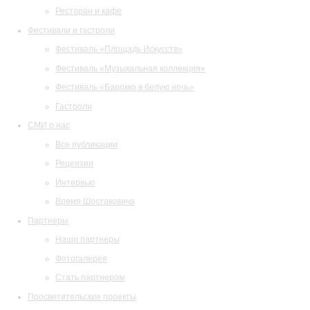
Ресторан и кафе
Фестивали и гастроли
Фестиваль «Площадь Искусств»
Фестиваль «Музыкальная коллекция»
Фестиваль «Барокко в белую ночь»
Гастроли
СМИ о нас
Все публикации
Рецензии
Интервью
Время Шостаковича
Партнеры
Наши партнеры
Фотогалерея
Стать партнером
Просветительские проекты