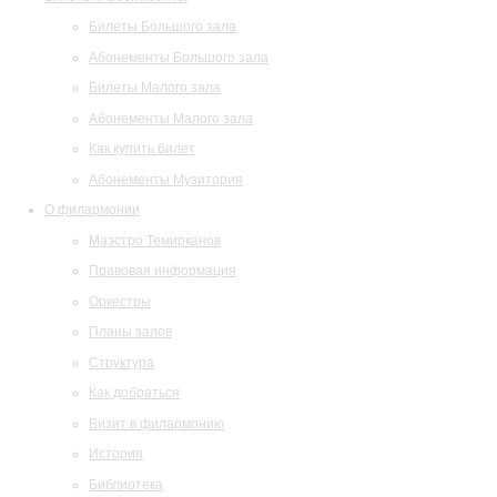
Билеты Большого зала
Абонементы Большого зала
Билеты Малого зала
Абонементы Малого зала
Как купить билет
Абонементы Музитория
О филармонии
Маэстро Темирканов
Правовая информация
Оркестры
Планы залов
Структура
Как добраться
Визит в филармонию
История
Библиотека