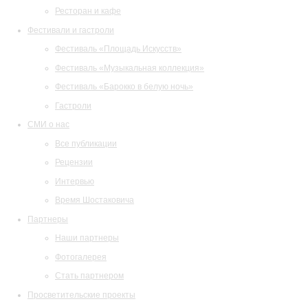
Ресторан и кафе
Фестивали и гастроли
Фестиваль «Площадь Искусств»
Фестиваль «Музыкальная коллекция»
Фестиваль «Барокко в белую ночь»
Гастроли
СМИ о нас
Все публикации
Рецензии
Интервью
Время Шостаковича
Партнеры
Наши партнеры
Фотогалерея
Стать партнером
Просветительские проекты