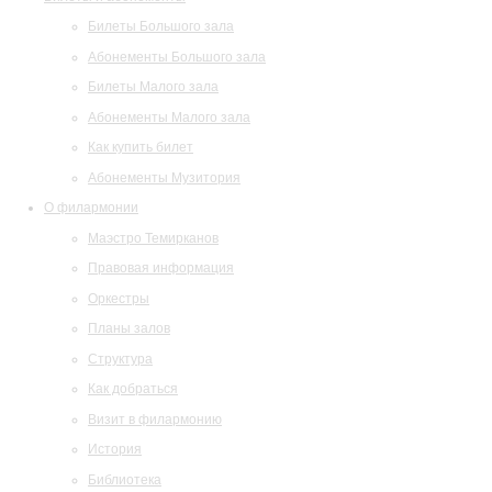
Билеты Большого зала
Абонементы Большого зала
Билеты Малого зала
Абонементы Малого зала
Как купить билет
Абонементы Музитория
О филармонии
Маэстро Темирканов
Правовая информация
Оркестры
Планы залов
Структура
Как добраться
Визит в филармонию
История
Библиотека