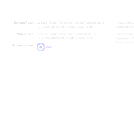
Большой зал:
191186, Санкт-Петербург, Михайловская ул., 2
Часы работы
+7 (812) 240-01-00, +7 (812) 240-01-80
Перерыв с 1
Малый зал:
191011, Санкт-Петербург, Невский пр., 30
Часы работы
+7 (812) 240-01-00, +7 (812) 240-01-70
Перерыв с 1
Вопросы на
Напишите нам:
MAX