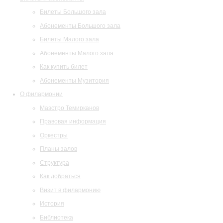
Билеты Большого зала
Абонементы Большого зала
Билеты Малого зала
Абонементы Малого зала
Как купить билет
Абонементы Музитория
О филармонии
Маэстро Темирканов
Правовая информация
Оркестры
Планы залов
Структура
Как добраться
Визит в филармонию
История
Библиотека