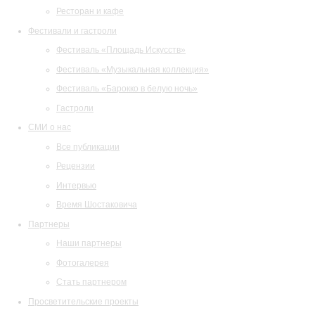
Ресторан и кафе
Фестивали и гастроли
Фестиваль «Площадь Искусств»
Фестиваль «Музыкальная коллекция»
Фестиваль «Барокко в белую ночь»
Гастроли
СМИ о нас
Все публикации
Рецензии
Интервью
Время Шостаковича
Партнеры
Наши партнеры
Фотогалерея
Стать партнером
Просветительские проекты