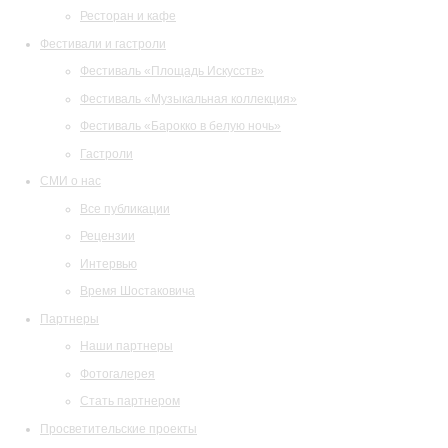
Ресторан и кафе
Фестивали и гастроли
Фестиваль «Площадь Искусств»
Фестиваль «Музыкальная коллекция»
Фестиваль «Барокко в белую ночь»
Гастроли
СМИ о нас
Все публикации
Рецензии
Интервью
Время Шостаковича
Партнеры
Наши партнеры
Фотогалерея
Стать партнером
Просветительские проекты