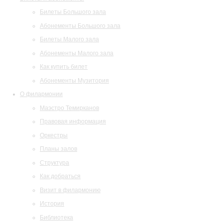
Билеты Большого зала
Абонементы Большого зала
Билеты Малого зала
Абонементы Малого зала
Как купить билет
Абонементы Музитория
О филармонии
Маэстро Темирканов
Правовая информация
Оркестры
Планы залов
Структура
Как добраться
Визит в филармонию
История
Библиотека