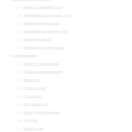
Билеты Большого зала
Абонементы Большого зала
Билеты Малого зала
Абонементы Малого зала
Как купить билет
Абонементы Музитория
О филармонии
Маэстро Темирканов
Правовая информация
Оркестры
Планы залов
Структура
Как добраться
Визит в филармонию
История
Библиотека