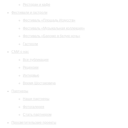
Ресторан и кафе
Фестивали и гастроли
Фестиваль «Площадь Искусств»
Фестиваль «Музыкальная коллекция»
Фестиваль «Барокко в белую ночь»
Гастроли
СМИ о нас
Все публикации
Рецензии
Интервью
Время Шостаковича
Партнеры
Наши партнеры
Фотогалерея
Стать партнером
Просветительские проекты