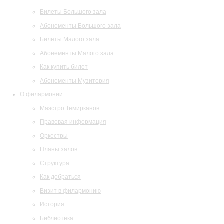
Билеты Большого зала
Абонементы Большого зала
Билеты Малого зала
Абонементы Малого зала
Как купить билет
Абонементы Музитория
О филармонии
Маэстро Темирканов
Правовая информация
Оркестры
Планы залов
Структура
Как добраться
Визит в филармонию
История
Библиотека