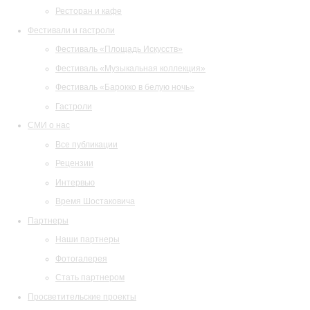
Ресторан и кафе
Фестивали и гастроли
Фестиваль «Площадь Искусств»
Фестиваль «Музыкальная коллекция»
Фестиваль «Барокко в белую ночь»
Гастроли
СМИ о нас
Все публикации
Рецензии
Интервью
Время Шостаковича
Партнеры
Наши партнеры
Фотогалерея
Стать партнером
Просветительские проекты