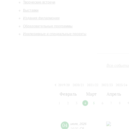
Творческие встречи
Выставки
Издания филармонии
Образовательные программы
Инклюзивные и специальные проекты
Все событи
2019/20
2020/21
2021/22
2022/23
2023/24
2024/25
2025/26
2026/27
Февраль
Март
Апрель
1
2
3
4
5
6
7
8
04
июля
,
2026
14:00
,
Сб