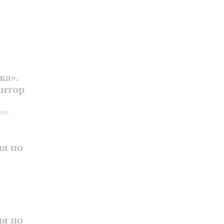
ка».
антор
ное
ия по
ия по