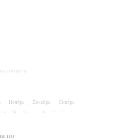
инская карта
ь
Ноябрь
Декабрь
Январь
24
25
26
27
28
29
30
31
ия по