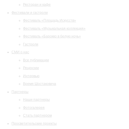
Ресторан и кафе
Фестивали и гастроли
Фестиваль «Площадь Искусств»
Фестиваль «Музыкальная коллекция»
Фестиваль «Барокко в белую ночь»
Гастроли
СМИ о нас
Все публикации
Рецензии
Интервью
Время Шостаковича
Партнеры
Наши партнеры
Фотогалерея
Стать партнером
Просветительские проекты