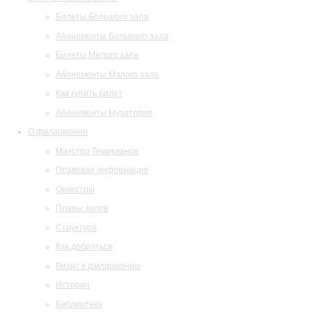
Билеты Большого зала
Абонементы Большого зала
Билеты Малого зала
Абонементы Малого зала
Как купить билет
Абонементы Музитория
О филармонии
Маэстро Темирканов
Правовая информация
Оркестры
Планы залов
Структура
Как добраться
Визит в филармонию
История
Библиотека