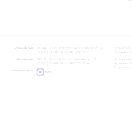
Большой зал:
191186, Санкт-Петербург, Михайловская ул., 2
Часы работы
+7 (812) 240-01-00, +7 (812) 240-01-80
Перерыв с 1
Малый зал:
191011, Санкт-Петербург, Невский пр., 30
Часы работы
+7 (812) 240-01-00, +7 (812) 240-01-70
Перерыв с 1
Вопросы на
Напишите нам:
MAX