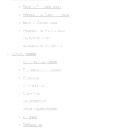
Билеты Большого зала
Абонементы Большого зала
Билеты Малого зала
Абонементы Малого зала
Как купить билет
Абонементы Музитория
О филармонии
Маэстро Темирканов
Правовая информация
Оркестры
Планы залов
Структура
Как добраться
Визит в филармонию
История
Библиотека