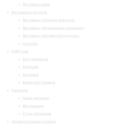
Ресторан и кафе
Фестивали и гастроли
Фестиваль «Площадь Искусств»
Фестиваль «Музыкальная коллекция»
Фестиваль «Барокко в белую ночь»
Гастроли
СМИ о нас
Все публикации
Рецензии
Интервью
Время Шостаковича
Партнеры
Наши партнеры
Фотогалерея
Стать партнером
Просветительские проекты