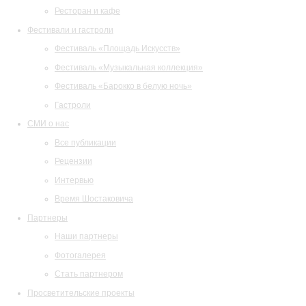
Ресторан и кафе
Фестивали и гастроли
Фестиваль «Площадь Искусств»
Фестиваль «Музыкальная коллекция»
Фестиваль «Барокко в белую ночь»
Гастроли
СМИ о нас
Все публикации
Рецензии
Интервью
Время Шостаковича
Партнеры
Наши партнеры
Фотогалерея
Стать партнером
Просветительские проекты