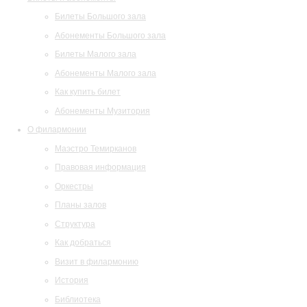
Билеты Большого зала
Абонементы Большого зала
Билеты Малого зала
Абонементы Малого зала
Как купить билет
Абонементы Музитория
О филармонии
Маэстро Темирканов
Правовая информация
Оркестры
Планы залов
Структура
Как добраться
Визит в филармонию
История
Библиотека