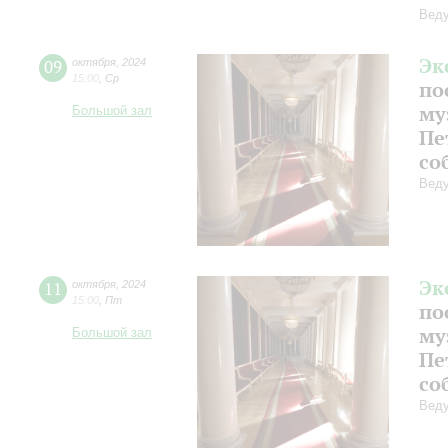
Веду
Эк
09
октября
,
2024
15:00
,
Ср
по
му
Большой зал
Пе
со
Веду
Эк
11
октября
,
2024
15:00
,
Пт
по
му
Большой зал
Пе
со
Веду