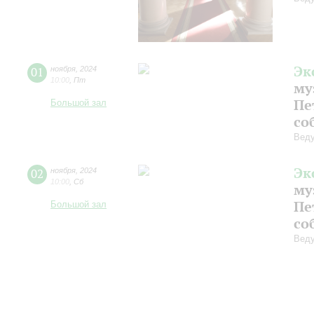
Эк
01
ноября
,
2024
10:00
,
Пт
му
Пе
Большой зал
со
Веду
Эк
02
ноября
,
2024
10:00
,
Сб
му
Пе
Большой зал
со
Веду