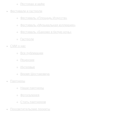
Ресторан и кафе
Фестивали и гастроли
Фестиваль «Площадь Искусств»
Фестиваль «Музыкальная коллекция»
Фестиваль «Барокко в белую ночь»
Гастроли
СМИ о нас
Все публикации
Рецензии
Интервью
Время Шостаковича
Партнеры
Наши партнеры
Фотогалерея
Стать партнером
Просветительские проекты