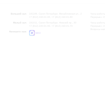
Большой зал:
191186, Санкт-Петербург, Михайловская ул., 2
Часы работы
+7 (812) 240-01-00, +7 (812) 240-01-80
Перерыв с 1
Малый зал:
191011, Санкт-Петербург, Невский пр., 30
Часы работы
+7 (812) 240-01-00, +7 (812) 240-01-70
Перерыв с 1
Вопросы на
Напишите нам:
MAX