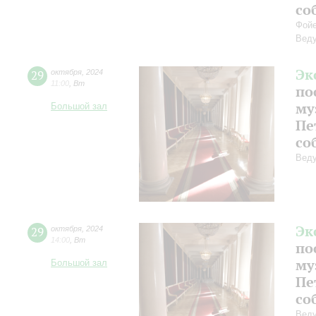
со
Фойе
Веду
Эк
29
октября
,
2024
11:00
,
Вт
по
му
Большой зал
Пе
со
Веду
Эк
29
октября
,
2024
14:00
,
Вт
по
му
Большой зал
Пе
со
Веду