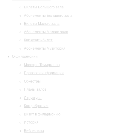
Билеты Большого зала
Абонементы Большого зала
Билеты Малого зала
Абонементы Малого зала
Как купить билет
Абонементы Музитория
О филармонии
Маэстро Темирканов
Правовая информация
Оркестры
Планы залов
Структура
Как добраться
Визит в филармонию
История
Библиотека