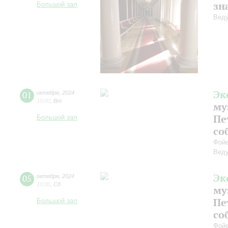
зн
Большой зал
Веду
Эк
01
октября
,
2024
10:00
,
Вт
му
Пе
Большой зал
со
Фойе
Веду
Эк
05
октября
,
2024
10:00
,
Сб
му
Пе
Большой зал
со
Фойе