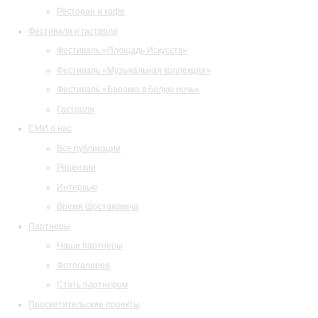
Ресторан и кафе
Фестивали и гастроли
Фестиваль «Площадь Искусств»
Фестиваль «Музыкальная коллекция»
Фестиваль «Барокко в белую ночь»
Гастроли
СМИ о нас
Все публикации
Рецензии
Интервью
Время Шостаковича
Партнеры
Наши партнеры
Фотогалерея
Стать партнером
Просветительские проекты