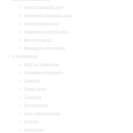
Билеты Большого зала
Абонементы Большого зала
Билеты Малого зала
Абонементы Малого зала
Как купить билет
Абонементы Музитория
О филармонии
Маэстро Темирканов
Правовая информация
Оркестры
Планы залов
Структура
Как добраться
Визит в филармонию
История
Библиотека