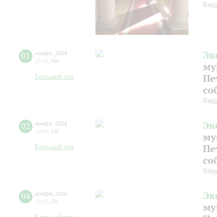
Веду
Эк
01
ноября
,
2024
10:00
,
Пт
му
Пе
Большой зал
со
Веду
Эк
02
ноября
,
2024
10:00
,
Сб
му
Пе
Большой зал
со
Веду
Эк
04
ноября
,
2024
10:00
,
Пн
му