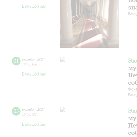
зн
Большой зал
Веду
Эк
01
октября
,
2024
10:00
,
Вт
му
Пе
Большой зал
со
Фойе
Веду
Эк
05
октября
,
2024
10:00
,
Сб
му
Пе
Большой зал
со