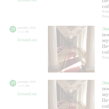
Пе
со
Фойе
Веду
Эк
29
октября
,
2024
11:00
,
Вт
по
му
Большой зал
Пе
со
Веду
Эк
29
октября
,
2024
14:00
,
Вт
по
му
Большой зал
Пе
со