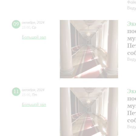
Фойе
Веду
Эк
09
октября
,
2024
15:00
,
Ср
по
му
Большой зал
Пе
со
Веду
Эк
11
октября
,
2024
15:00
,
Пт
по
му
Большой зал
Пе
со
Веду