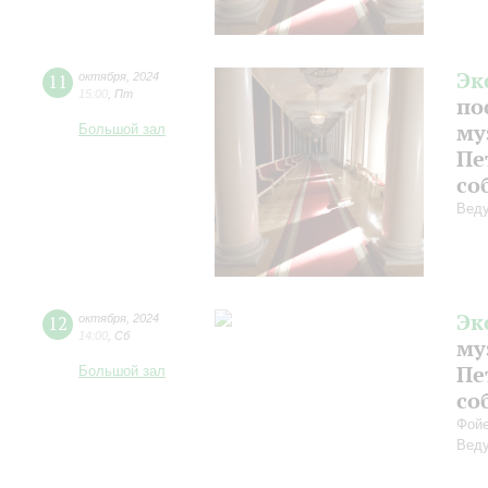
Эк
11
октября
,
2024
15:00
,
Пт
по
му
Большой зал
Пе
со
Веду
Эк
12
октября
,
2024
14:00
,
Сб
му
Пе
Большой зал
со
Фойе
Веду