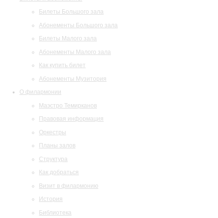
Билеты Большого зала
Абонементы Большого зала
Билеты Малого зала
Абонементы Малого зала
Как купить билет
Абонементы Музитория
О филармонии
Маэстро Темирканов
Правовая информация
Оркестры
Планы залов
Структура
Как добраться
Визит в филармонию
История
Библиотека