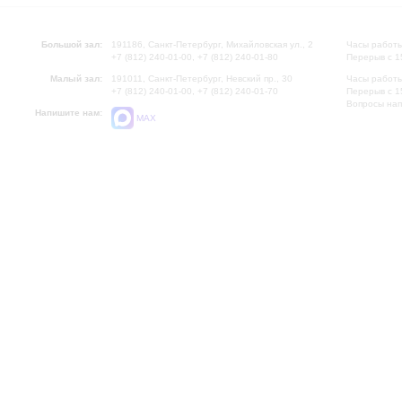
Большой зал:
191186, Санкт-Петербург, Михайловская ул., 2
Часы работы
+7 (812) 240-01-00, +7 (812) 240-01-80
Перерыв с 1
Малый зал:
191011, Санкт-Петербург, Невский пр., 30
Часы работы
+7 (812) 240-01-00, +7 (812) 240-01-70
Перерыв с 1
Вопросы на
Напишите нам:
MAX