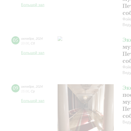
Пе
Большой зал
со
Фойе
Веду
Эк
05
октября
,
2024
10:00
,
Сб
му
Пе
Большой зал
со
Фойе
Веду
Эк
09
октября
,
2024
15:00
,
Ср
по
му
Большой зал
Пе
со
Веду