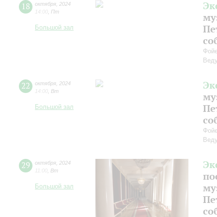
Эк
18
октября
,
2024
14:00
,
Пт
му
Пе
Большой зал
со
Фойе
Веду
Эк
22
октября
,
2024
14:00
,
Вт
му
Пе
Большой зал
со
Фойе
Веду
Эк
29
октября
,
2024
11:00
,
Вт
по
му
Большой зал
Пе
со