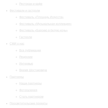
Ресторан и кафе
Фестивали и гастроли
Фестиваль «Площадь Искусств»
Фестиваль «Музыкальная коллекция»
Фестиваль «Барокко в белую ночь»
Гастроли
СМИ о нас
Все публикации
Рецензии
Интервью
Время Шостаковича
Партнеры
Наши партнеры
Фотогалерея
Стать партнером
Просветительские проекты