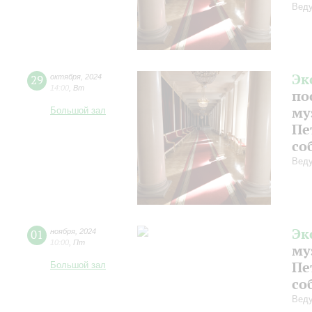
Веду
Эк
29
октября
,
2024
14:00
,
Вт
по
му
Большой зал
Пе
со
Веду
Эк
01
ноября
,
2024
10:00
,
Пт
му
Пе
Большой зал
со
Веду