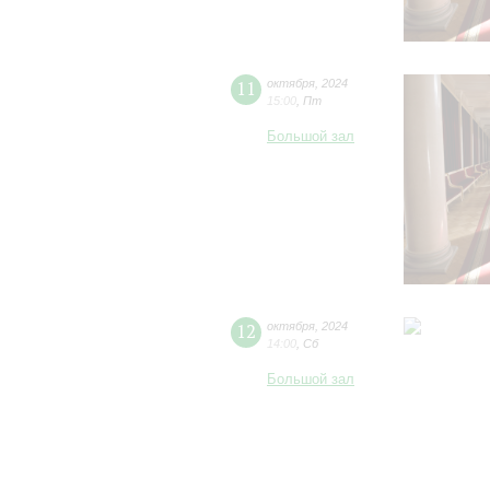
11
октября
,
2024
15:00
,
Пт
Большой зал
12
октября
,
2024
14:00
,
Сб
Большой зал