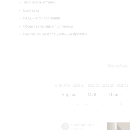
Творческие встречи
Выставки
Издания филармонии
Образовательные программы
Инклюзивные и специальные проекты
Все событи
2019/20
2020/21
2021/22
2022/23
2023/24
2024/25
2025/26
2026/27
Апрель
Май
Июнь
1
2
3
4
5
6
7
8
17
сентября
,
2024
17:00
,
Вт