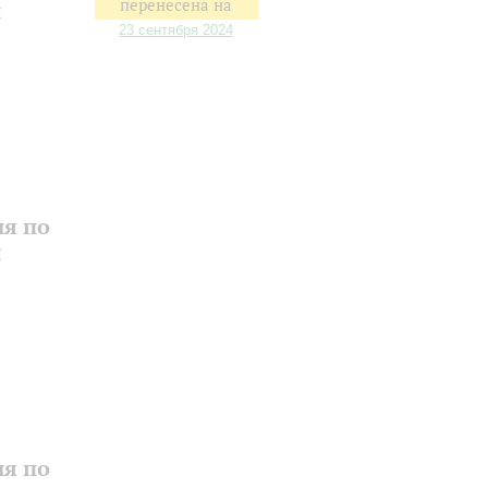
перенесена на
и
23 сентября 2024
ия по
и
ия по