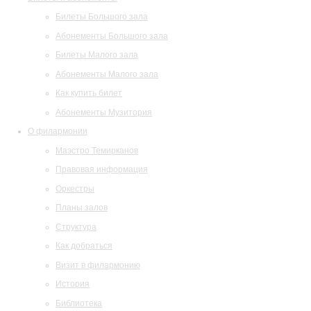
Билеты Большого зала
Абонементы Большого зала
Билеты Малого зала
Абонементы Малого зала
Как купить билет
Абонементы Музитория
О филармонии
Маэстро Темирканов
Правовая информация
Оркестры
Планы залов
Структура
Как добраться
Визит в филармонию
История
Библиотека