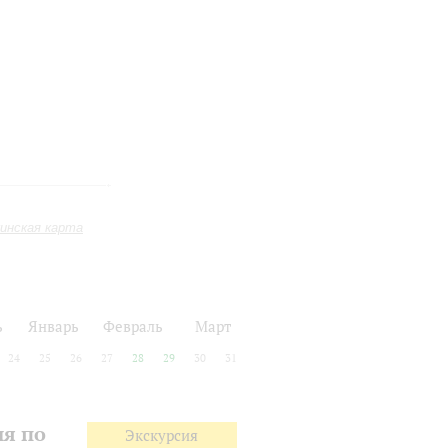
инская карта
ь
Январь
Февраль
Март
24
25
26
27
28
29
30
31
ия по
Экскурсия