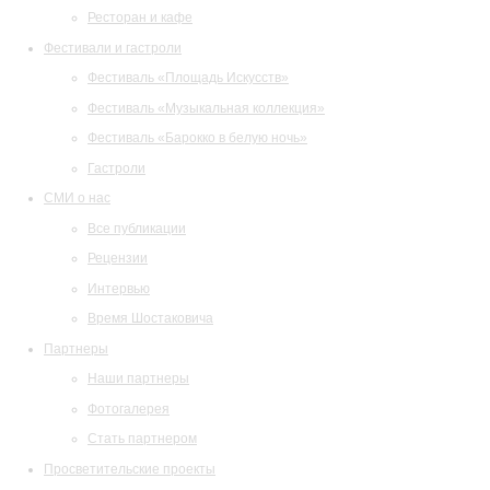
Ресторан и кафе
Фестивали и гастроли
Фестиваль «Площадь Искусств»
Фестиваль «Музыкальная коллекция»
Фестиваль «Барокко в белую ночь»
Гастроли
СМИ о нас
Все публикации
Рецензии
Интервью
Время Шостаковича
Партнеры
Наши партнеры
Фотогалерея
Стать партнером
Просветительские проекты