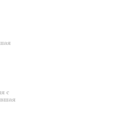
вшая
я с
ывшая