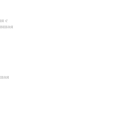
я с
ывшая
вшая