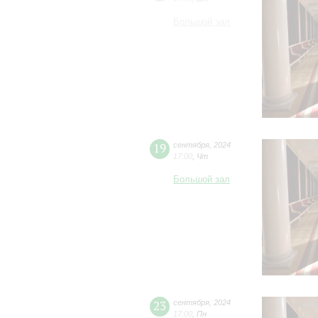
Большой зал
19
сентября
,
2024
17:00
,
Чт
Большой зал
23
сентября
,
2024
17:00
,
Пн