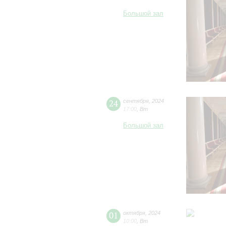
Большой зал
24
сентября
,
2024
17:00
,
Вт
Большой зал
01
октября
,
2024
10:00
,
Вт