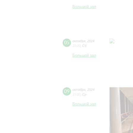
Большой зал
05
октября
,
2024
10:00
,
Сб
Большой зал
09
октября
,
2024
15:00
,
Ср
Большой зал