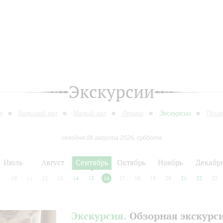
Экскурсии
я
Большой зал
Малый зал
Лекции
Экскурсии
Пушк
сегодня 08 августа 2026, суббота
Июль
Август
Сентябрь
Октябрь
Ноябрь
Декабр
9
10
11
12
13
14
15
16
17
18
19
20
21
22
23
Экскурсия.
Обзорная экскурс