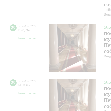
со
Фойе
Веду
Эк
29
октября
,
2024
11:00
,
Вт
по
му
Большой зал
Пе
со
Веду
Эк
29
октября
,
2024
14:00
,
Вт
по
му
Большой зал
Пе
со