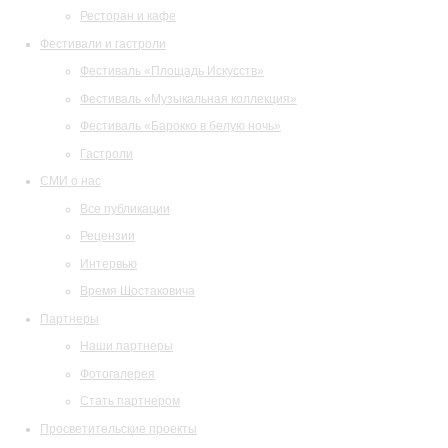
Ресторан и кафе
Фестивали и гастроли
Фестиваль «Площадь Искусств»
Фестиваль «Музыкальная коллекция»
Фестиваль «Барокко в белую ночь»
Гастроли
СМИ о нас
Все публикации
Рецензии
Интервью
Время Шостаковича
Партнеры
Наши партнеры
Фотогалерея
Стать партнером
Просветительские проекты