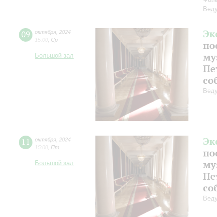
Веду
Эк
09
октября
,
2024
15:00
,
Ср
по
му
Большой зал
Пе
со
Веду
Эк
11
октября
,
2024
15:00
,
Пт
по
му
Большой зал
Пе
со
Веду