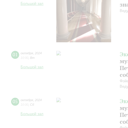
зн
Большой зал
Веду
Эк
01
октября
,
2024
10:00
,
Вт
му
Пе
Большой зал
со
Фойе
Веду
Эк
05
октября
,
2024
10:00
,
Сб
му
Пе
Большой зал
со
Фойе