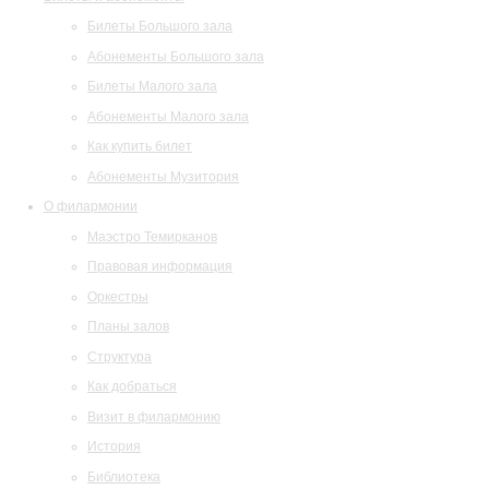
Билеты Большого зала
Абонементы Большого зала
Билеты Малого зала
Абонементы Малого зала
Как купить билет
Абонементы Музитория
О филармонии
Маэстро Темирканов
Правовая информация
Оркестры
Планы залов
Структура
Как добраться
Визит в филармонию
История
Библиотека